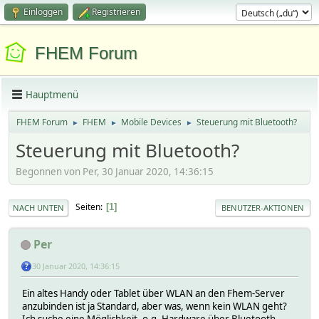
Einloggen
Registrieren
FHEM Forum
Hauptmenü
FHEM Forum
FHEM
Mobile Devices
Steuerung mit Bluetooth?
►
►
►
Steuerung mit Bluetooth?
Begonnen von Per, 30 Januar 2020, 14:36:15
Seiten
1
NACH UNTEN
BENUTZER-AKTIONEN
Per
30 Januar 2020, 14:36:15
Ein altes Handy oder Tablet über WLAN an den Fhem-Server
anzubinden ist ja Standard, aber was, wenn kein WLAN geht?
Ich suche eine Möglichkeit, o.g. Hardware über Bluetooth