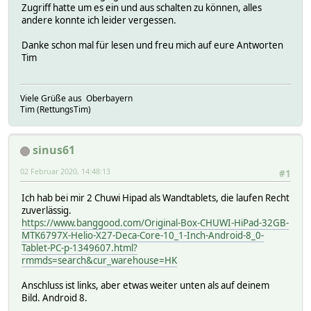
Zugriff hatte um es ein und aus schalten zu können, alles
andere konnte ich leider vergessen.
Danke schon mal für lesen und freu mich auf eure Antworten
Tim
Viele Grüße aus Oberbayern
Tim (RettungsTim)
sinus61
02 Februar 2020, 14:48:13
#1
Ich hab bei mir 2 Chuwi Hipad als Wandtablets, die laufen Recht
zuverlässig.
https://www.banggood.com/Original-Box-CHUWI-HiPad-32GB-
MTK6797X-Helio-X27-Deca-Core-10_1-Inch-Android-8_0-
Tablet-PC-p-1349607.html?
rmmds=search&cur_warehouse=HK
Anschluss ist links, aber etwas weiter unten als auf deinem
Bild. Android 8.