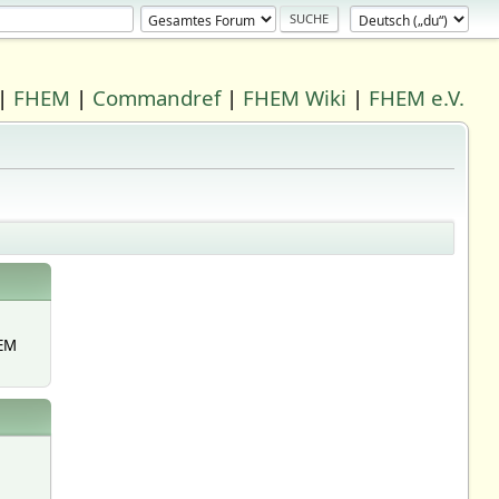
|
FHEM
|
Commandref
|
FHEM Wiki
|
FHEM e.V.
EM