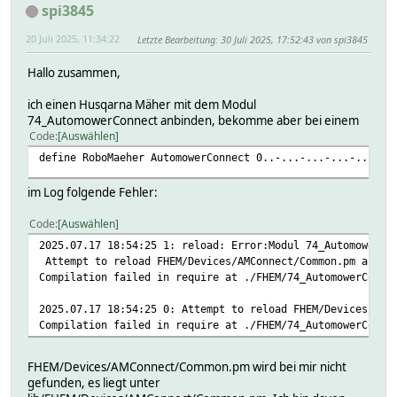
spi3845
20 Juli 2025, 11:34:22
Letzte Bearbeitung
: 30 Juli 2025, 17:52:43 von spi3845
Hallo zusammen,
ich einen Husqarna Mäher mit dem Modul
74_AutomowerConnect anbinden, bekomme aber bei einem
Code
Auswählen
define RoboMaeher AutomowerConnect 0..-...-...-...-...
im Log folgende Fehler:
Code
Auswählen
2025.07.17 18:54:25 1: reload: Error:Modul 74_AutomowerCo
Attempt to reload FHEM/Devices/AMConnect/Common.pm abort
Compilation failed in require at ./FHEM/74_AutomowerConne
2025.07.17 18:54:25 0: Attempt to reload FHEM/Devices/AMC
Compilation failed in require at ./FHEM/74_AutomowerConne
FHEM/Devices/AMConnect/Common.pm wird bei mir nicht
gefunden, es liegt unter