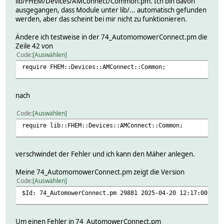
lib/FHEM/Devices/AMConnect/Common.pm. Ich bin davon
ausgegangen, dass Module unter lib/... automatisch gefunden
werden, aber das scheint bei mir nicht zu funktionieren.
Ändere ich testweise in der 74_AutomomowerConnect.pm die
Zeile 42 von
Code
Auswählen
require FHEM::Devices::AMConnect::Common;
nach
Code
Auswählen
require lib::FHEM::Devices::AMConnect::Common;
verschwindet der Fehler und ich kann den Mäher anlegen.
Meine 74_AutomomowerConnect.pm zeigt die Version
Code
Auswählen
$Id: 74_AutomowerConnect.pm 29881 2025-04-20 12:17:00Z El
Um einen Fehler in 74_AutomowerConnect.pm