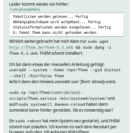
Leider kommt wieder ein Fehler:
Code
Auswählen
Paketlisten werden gelesen... Fertig
Abhängigkeitsbaum wird aufgebaut... Fertig
Statusinformationen werden eingelesen... Fertig
E: Paket fhem kann nicht gefunden werden.
Wirklich weitergebracht hat mich dann nur
sudo wget
http://fhem.de/fhem-6.3.deb
&& sudo dpkg -i
. FHEM scheint installiert.
fhem-6.3.deb
Ich bin dann etwas der manuellen Anleitung gefolgt:
useradd --system --home /opt/fhem --gid dialout
--shell /bin/false fhem
liefert dann den Hinweis
useradd: user 'fhem' already exists
.
sudo cp /opt/fhem/contrib/init-
und
scripts/fhem.service /etc/systemd/system/
auch
haben dann
sudo systemctl daemon-reload
zumindest keine Fehler gemeldet. Ob es notwendig war?
Ein
hat mein System neu gestartet, und FHEM
sudo reboot
scheint nun zulaufen. Ich konnte es nach dem Neustart per
browser aufrufen: {IP-Adresse}:8083/fhem