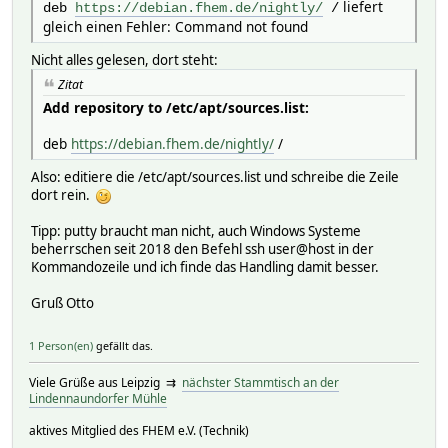
liefert
deb
https://debian.fhem.de/nightly/
/
gleich einen Fehler: Command not found
Nicht alles gelesen, dort steht:
Zitat
Add repository to /etc/apt/sources.list:
deb
https://debian.fhem.de/nightly/
/
Also: editiere die /etc/apt/sources.list und schreibe die Zeile
dort rein.
Tipp: putty braucht man nicht, auch Windows Systeme
beherrschen seit 2018 den Befehl ssh user@host in der
Kommandozeile und ich finde das Handling damit besser.
Gruß Otto
1 Person(en)
gefällt das.
Viele Grüße aus Leipzig ⇉
nächster Stammtisch an der
Lindennaundorfer Mühle
aktives Mitglied des FHEM e.V. (Technik)