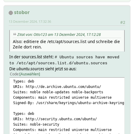
stobor
13 Dezember 2024, 17:32:36
#2
Zitat von: Otto123 am 13 Dezember 2024, 17:12:28
Also: editiere die /etc/apt/sources.list und schreibe die
Zeile dort rein.
In der sources.list steht:
# Ubuntu sources have moved
to /etc/apt/sources.list.d/ubuntu.sources
Die
ubuntu.sources
sieht jetzt so aus:
Code
Auswählen
Types: deb
URIs: http://de.archive.ubuntu.com/ubuntu/
Suites: noble noble-updates noble-backports
Components: main restricted universe multiverse
Signed-By: /usr/share/keyrings/ubuntu-archive-keyring.gpg
Types: deb
URIs: http://security.ubuntu.com/ubuntu/
Suites: noble-security
Components: main restricted universe multiverse