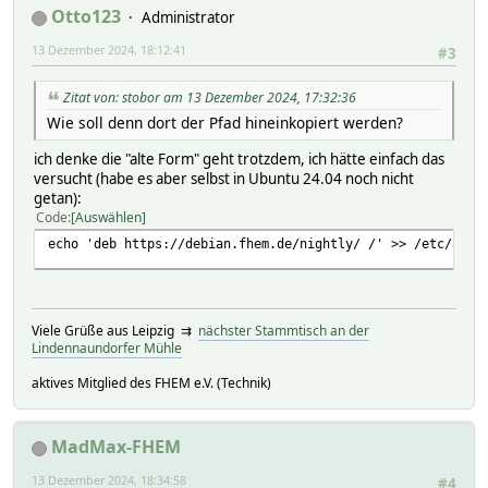
Otto123
Administrator
13 Dezember 2024, 18:12:41
#3
Zitat von: stobor am 13 Dezember 2024, 17:32:36
Wie soll denn dort der Pfad hineinkopiert werden?
ich denke die "alte Form" geht trotzdem, ich hätte einfach das
versucht (habe es aber selbst in Ubuntu 24.04 noch nicht
getan):
Code
Auswählen
echo 'deb https://debian.fhem.de/nightly/ /' >> /etc/apt/
Viele Grüße aus Leipzig ⇉
nächster Stammtisch an der
Lindennaundorfer Mühle
aktives Mitglied des FHEM e.V. (Technik)
MadMax-FHEM
13 Dezember 2024, 18:34:58
#4