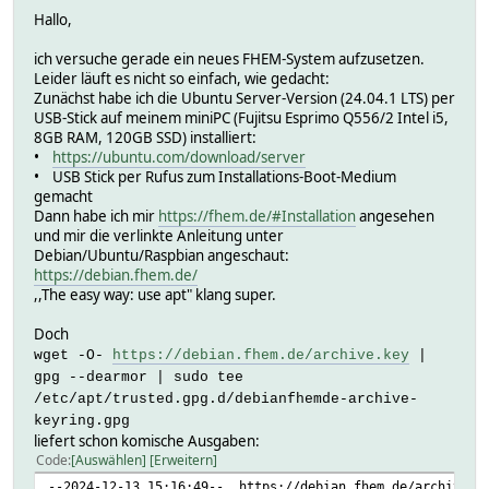
Hallo,
ich versuche gerade ein neues FHEM-System aufzusetzen.
Leider läuft es nicht so einfach, wie gedacht:
Zunächst habe ich die Ubuntu Server-Version (24.04.1 LTS) per
USB-Stick auf meinem miniPC (Fujitsu Esprimo Q556/2 Intel i5,
8GB RAM, 120GB SSD) installiert:
•
https://ubuntu.com/download/server
• USB Stick per Rufus zum Installations-Boot-Medium
gemacht
Dann habe ich mir
https://fhem.de/#Installation
angesehen
und mir die verlinkte Anleitung unter
Debian/Ubuntu/Raspbian angeschaut:
https://debian.fhem.de/
,,The easy way: use apt" klang super.
Doch
wget -O-
https://debian.fhem.de/archive.key
|
gpg --dearmor | sudo tee
/etc/apt/trusted.gpg.d/debianfhemde-archive-
keyring.gpg
liefert schon komische Ausgaben:
Code
Auswählen
Erweitern
--2024-12-13 15:16:49-- https://debian.fhem.de/archive.k