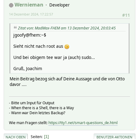
Wernieman
Developer
14 Dezember 2024, 17:22:57
#11
Zitat von: MadMax-FHEM am 13 Dezember 2024, 20:03:45
jgoofy@fhem:~$
Sieht nicht nach root aus
Und bei obigem tee war ja (auch) sudo...
Gruß, Joachim
Mein Beitrag bezog sich auf Deine Aussage und die von Otto
davor ....
- Bitte um Input für Output
- When there is a Shell, there is a Way
- Wann war Dein letztes Backup?
Wie man Fragen stellt:
https://tty1.net/smart-questions_de.html
Seiten
1
NACH OBEN
BENUTZER-AKTIONEN