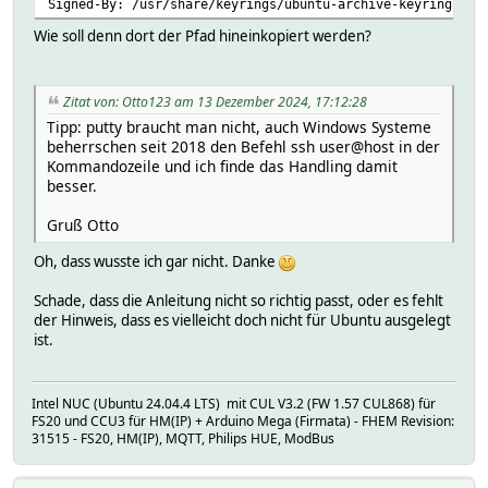
Signed-By: /usr/share/keyrings/ubuntu-archive-keyring.gpg
Wie soll denn dort der Pfad hineinkopiert werden?
Zitat von: Otto123 am 13 Dezember 2024, 17:12:28
Tipp: putty braucht man nicht, auch Windows Systeme
beherrschen seit 2018 den Befehl ssh user@host in der
Kommandozeile und ich finde das Handling damit
besser.
Gruß Otto
Oh, dass wusste ich gar nicht. Danke
Schade, dass die Anleitung nicht so richtig passt, oder es fehlt
der Hinweis, dass es vielleicht doch nicht für Ubuntu ausgelegt
ist.
Intel NUC (Ubuntu 24.04.4 LTS) mit CUL V3.2 (FW 1.57 CUL868) für
FS20 und CCU3 für HM(IP) + Arduino Mega (Firmata) - FHEM Revision:
31515 - FS20, HM(IP), MQTT, Philips HUE, ModBus