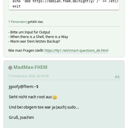
echo 'deb https://debian.fhem.de/nightly/ /' >> /etc/apt/
exit
1 Person(en)
gefällt das.
- Bitte um Input für Output
- When there is a Shell, there is a Way
- Wann war Dein letztes Backup?
Wie man Fragen stellt:
https://tty1.net/smart-questions_de.html
MadMax-FHEM
13 Dezember 2024, 20:03:45
#6
jgoofy@fhem:~$
Sieht nicht nach root aus
Und bei obigem tee war ja (auch) sudo...
Gruß, Joachim