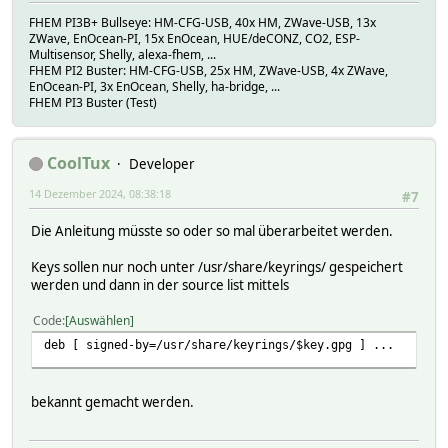
FHEM PI3B+ Bullseye: HM-CFG-USB, 40x HM, ZWave-USB, 13x
ZWave, EnOcean-PI, 15x EnOcean, HUE/deCONZ, CO2, ESP-
Multisensor, Shelly, alexa-fhem, ...
FHEM PI2 Buster: HM-CFG-USB, 25x HM, ZWave-USB, 4x ZWave,
EnOcean-PI, 3x EnOcean, Shelly, ha-bridge, ...
FHEM PI3 Buster (Test)
CoolTux
Developer
14 Dezember 2024, 08:38:18
#7
Die Anleitung müsste so oder so mal überarbeitet werden.
Keys sollen nur noch unter /usr/share/keyrings/ gespeichert
werden und dann in der source list mittels
Code
Auswählen
deb [ signed-by=/usr/share/keyrings/$key.gpg ] ...
bekannt gemacht werden.