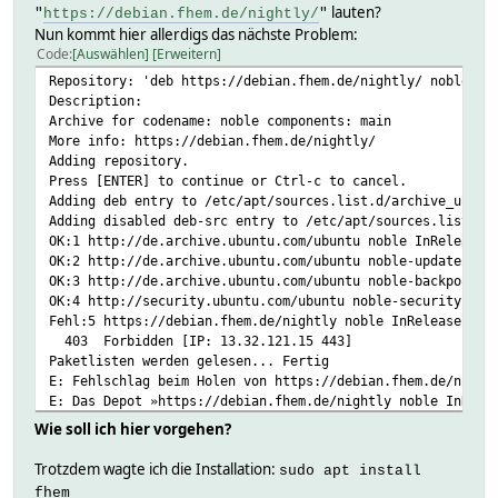
lauten?
"
https://debian.fhem.de/nightly/
"
I▒۴<(0▒[▒y<Y▒▒"▒RJ▒▒/Hd▒▒▒Zӕ▒T▒▒e<▒
Nun kommt hier allerdigs das nächste Problem:
▒▒▒▒▒▒b▒▒
Code
Auswählen
Erweitern
▒▒F▒▒by▒▒h▒8▒▒m▒EaJ▒▒ȁ▒▒Ǐ▒▒▒▒▒ӣ5▒fY▒`▒,9▒▒X{▒▒z▒CU▒▒▒6
YYfׅ▒g▒▒▒▒Q▒▒s▒▒4▒▒
Repository: 'deb https://debian.fhem.de/nightly/ noble ma
l▒ֲF▒$▒▒▒▒▒▒zB{▒▒6▒,^▒▒gM▒5▒w▒
Description:
&!1▒▒H▒Y▒▒/▒▒F▒▒q0Ie<▒
Archive for codename: noble components: main
g
More info: https://debian.fhem.de/nightly/
▒F▒▒q0Iw4
Adding repository.
▒9▒d▒Ox▒▒▒y▒▒
Press [ENTER] to continue or Ctrl-c to cancel.
▒▒S▒▒<y▒G▒▒▒▒KV▒{▒;▒▒\▒▒!▒q[▒[n▒▒JM|
Adding deb entry to /etc/apt/sources.list.d/archive_uri-h
d'▒i1`▒;8f i▒aH8▒|/+▒▒▒R▒▒,▒s▒i|M▒▒&▒▒bl▒ǀ+h%
Adding disabled deb-src entry to /etc/apt/sources.list.d/
▒b▒▒▒$▒N:<▒'▒/▒ۅ▒▒\`▒B=▒4▒7▒^9▒6)▒▒%Bo&▒▒N�▒[:
OK:1 http://de.archive.ubuntu.com/ubuntu noble InRelease
▒▒+▒t▒"+¶▒sӉ▒W
OK:2 http://de.archive.ubuntu.com/ubuntu noble-updates In
OK:3 http://de.archive.ubuntu.com/ubuntu noble-backports 
(▒%Z▒▒▒b▒▒▒H▒s▒H3/▒▒
OK:4 http://security.ubuntu.com/ubuntu noble-security InR
▒b▒▒qI▒6u▒K▒X
Fehl:5 https://debian.fhem.de/nightly noble InRelease
p▒9lC▒Q˯▒p▒▒▒▒▒▒|▒▒▒^#▒▒▒▒▒▒P▒ש▒▒ɨ
403 Forbidden [IP: 13.32.121.15 443]
Paketlisten werden gelesen... Fertig
E: Fehlschlag beim Holen von https://debian.fhem.de/night
E: Das Depot »https://debian.fhem.de/nightly noble InRele
N: Eine Aktualisierung von solch einem Depot kann nicht a
Wie soll ich hier vorgehen?
N: Weitere Details zur Erzeugung von Paketdepots sowie zu
Trotzdem wagte ich die Installation:
sudo apt install
fhem