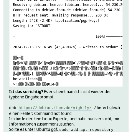
Resolving debian.fhem.de (debian.fhem.de)... 54.230.206.9
Connecting to debian.fhem.de (debian.fhem.de)|54.230.206.
HTTP request sent, awaiting response... 200 OK
Length: 2428 (2,4K) [application/pgp-keys]
Saving to: 'STDOUT'
- 100%[=================================
2024-12-13 15:16:49 (45,4 MB/s) - written to stdout [2428
▒▒e<▒
▒p▒aWT▒-▒▒▒T▒v1▒yq▒RG▒▒▒▒}▒▒▒#1/Z▒▒W▒s▒f\▒▒Q▒;▒Z▒z8W▒▒y▒S
▒▒▒^▒▒ut▒B▒▒H%▒
betateilchen▒▒
>!1▒▒H▒Y▒▒/▒▒F▒▒q0Ie<▒
g
Ist das so richtig?
Es erscheint nämlich nicht wieder der
typische Eingabeprompt.
▒
liefert gleich
deb
https://debian.fhem.de/nightly/
/
▒F▒▒q0I▒▒
einen Fehler: Command not found
▒c▒▒F▒oC9▒ϲ▒B▒▒M;▒▒▒K▒3▒-Ro▒/!▒▒lv▒▒#,*a`J▒▒▒
Ich bin leider kein Linux-Experte, und habe nun versucht, mir
Informationen zusammenzusuchen.
▒:▒▒s▒pb
Sollte es unter Ubuntu ggf.
sudo add-apt-repository
▒L▒.▒+▒;ڥ▒▒p▒9▒▒▒▒c.▒▒?▒e▒▒k▒▒9O▒▒%5Y▒"P▒k.▒.▒▒=▒k▒▒▒m