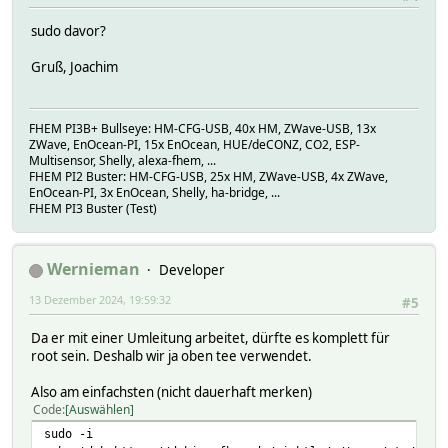
sudo davor?
Gruß, Joachim
FHEM PI3B+ Bullseye: HM-CFG-USB, 40x HM, ZWave-USB, 13x
ZWave, EnOcean-PI, 15x EnOcean, HUE/deCONZ, CO2, ESP-
Multisensor, Shelly, alexa-fhem, ...
FHEM PI2 Buster: HM-CFG-USB, 25x HM, ZWave-USB, 4x ZWave,
EnOcean-PI, 3x EnOcean, Shelly, ha-bridge, ...
FHEM PI3 Buster (Test)
Wernieman
Developer
13 Dezember 2024, 19:59:32
#5
Da er mit einer Umleitung arbeitet, dürfte es komplett für
root sein. Deshalb wir ja oben tee verwendet.
Also am einfachsten (nicht dauerhaft merken)
Code
Auswählen
sudo -i