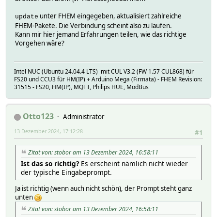
unter FHEM eingegeben, aktualisiert zahlreiche
update
FHEM-Pakete. Die Verbindung scheint also zu laufen.
Kann mir hier jemand Erfahrungen teilen, wie das richtige
Vorgehen wäre?
Intel NUC (Ubuntu 24.04.4 LTS) mit CUL V3.2 (FW 1.57 CUL868) für
FS20 und CCU3 für HM(IP) + Arduino Mega (Firmata) - FHEM Revision:
31515 - FS20, HM(IP), MQTT, Philips HUE, ModBus
Otto123
Administrator
13 Dezember 2024, 17:12:28
#1
Zitat von: stobor am 13 Dezember 2024, 16:58:11
Ist das so richtig?
Es erscheint nämlich nicht wieder
der typische Eingabeprompt.
Ja ist richtig (wenn auch nicht schön), der Prompt steht ganz
unten
Zitat von: stobor am 13 Dezember 2024, 16:58:11