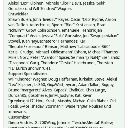
Aleksi "Lex" Kilpinen, Michele "Illori" Davis, Jessica "Suki"
González und Will "Kindred" Wagner.
Entwickler
Shawn Bulen, John "live627" Rayes, Oscar "Ozp" Rydhé, Aaron
van Geffen, Antechinus, Bjoern "Bloc" Kristiansen, Brad
"IchBin™" Grow, Colin Schoen, emanuele, Hendrik Jan
"Compuart" Visser, Jessica "Suki" González, Jon "Sesquipedalian"
Stovell, Juan "JayBachatero" Hernandez, Karl
"RegularExpression" Benson, Matthew "Labradoodle-360"
Kerle, Grudge, Michael "Oldiesmann" Eshom, Michael "Thantos"
Miller, Norv, Peter "Arantor" Spicer, Selman "[SiNaN]" Eser, Shitiz
"Dragooon" Garg, Theodore "Orstio" Hildebrandt, Thorsten
"TE" Eurich und winrules.
Support Spezialisten
Will "Kindred" Wagner, Doug Heffernan, lurkalot, Steve, Aleksi
"Lex" Kilpinen, br360, GigaWatt, ziycon, Adam Tallon, Bigguy,
Bruno "margarett" Alves, CapadY, ChalkCat, Chas Large,
Duncan85, gbsothere, JimM, Justyne, Kat, Kevin
"greyknight17" Hou, Krash, Mashby, Michael Colin Blaber, Old
Fossil, S-Ace, shadav, Storman™, Wade "sησω" Poulsen und
xenovanis.
Customizer
Diego Andrés, GL700Wing, Johnnie "TwitchisMental" Ballew,