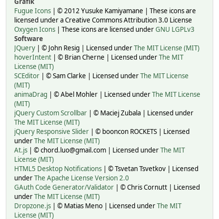
Grafik
Fugue Icons
| © 2012 Yusuke Kamiyamane | These icons are
licensed under a Creative Commons Attribution 3.0 License
Oxygen Icons
| These icons are licensed under
GNU LGPLv3
Software
JQuery
| © John Resig | Licensed under
The MIT License (MIT)
hoverIntent
| © Brian Cherne | Licensed under
The MIT
License (MIT)
SCEditor
| © Sam Clarke | Licensed under
The MIT License
(MIT)
animaDrag
| © Abel Mohler | Licensed under
The MIT License
(MIT)
jQuery Custom Scrollbar
| © Maciej Zubala | Licensed under
The MIT License (MIT)
jQuery Responsive Slider
| © booncon ROCKETS | Licensed
under
The MIT License (MIT)
At.js
| © chord.luo@gmail.com | Licensed under
The MIT
License (MIT)
HTML5 Desktop Notifications
| © Tsvetan Tsvetkov | Licensed
under
The Apache License Version 2.0
GAuth Code Generator/Validator
| © Chris Cornutt | Licensed
under
The MIT License (MIT)
Dropzone.js
| © Matias Meno | Licensed under
The MIT
License (MIT)