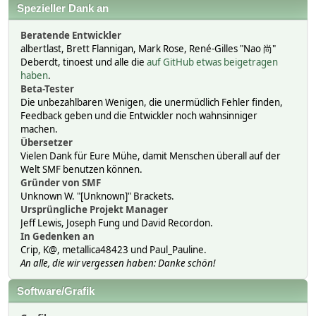
Spezieller Dank an
Beratende Entwickler
albertlast, Brett Flannigan, Mark Rose, René-Gilles "Nao 尚"
Deberdt, tinoest und alle die
auf GitHub etwas beigetragen
haben
.
Beta-Tester
Die unbezahlbaren Wenigen, die unermüdlich Fehler finden,
Feedback geben und die Entwickler noch wahnsinniger
machen.
Übersetzer
Vielen Dank für Eure Mühe, damit Menschen überall auf der
Welt SMF benutzen können.
Gründer von SMF
Unknown W. "[Unknown]" Brackets.
Ursprüngliche Projekt Manager
Jeff Lewis, Joseph Fung und David Recordon.
In Gedenken an
Crip, K@, metallica48423 und Paul_Pauline.
An alle, die wir vergessen haben: Danke schön!
Software/Grafik