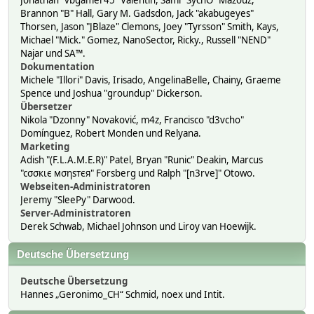
Jonathan "vbgamer45" Valentin, Sami "SychO" Mazouz,
Brannon "B" Hall, Gary M. Gadsdon, Jack "akabugeyes"
Thorsen, Jason "JBlaze" Clemons, Joey "Tyrsson" Smith, Kays,
Michael "Mick." Gomez, NanoSector, Ricky., Russell "NEND"
Najar und SA™.
Dokumentation
Michele "Illori" Davis, Irisado, AngelinaBelle, Chainy, Graeme
Spence und Joshua "groundup" Dickerson.
Übersetzer
Nikola "Dzonny" Novaković, m4z, Francisco "d3vcho"
Domínguez, Robert Monden und Relyana.
Marketing
Adish "(F.L.A.M.E.R)" Patel, Bryan "Runic" Deakin, Marcus
"cσσкιє мσηѕтєя" Forsberg und Ralph "[n3rve]" Otowo.
Webseiten-Administratoren
Jeremy "SleePy" Darwood.
Server-Administratoren
Derek Schwab, Michael Johnson und Liroy van Hoewijk.
Deutsche Übersetzung
Deutsche Übersetzung
Hannes „Geronimo_CH“ Schmid, noex und Intit.