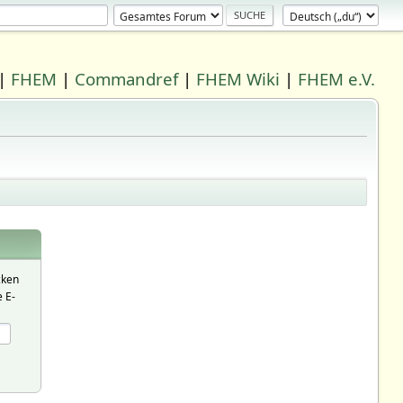
|
FHEM
|
Commandref
|
FHEM Wiki
|
FHEM e.V.
cken
 E-