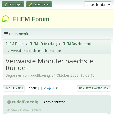
Einloggen
Registrieren
FHEM Forum
Hauptmenü
FHEM Forum
FHEM - Entwicklung
FHEM Development
►
►
Verwaiste Module: naechste Runde
►
Verwaiste Module: naechste
Runde
Begonnen von rudolfkoenig, 24 Oktober 2022, 15:08:10
2
Alle
Seiten
1
NACH UNTEN
BENUTZER-AKTIONEN
rudolfkoenig
Administrator
24 Oktober 2022, 15:08:10