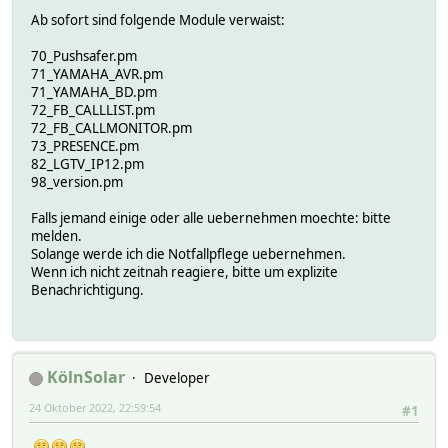
Ab sofort sind folgende Module verwaist:
70_Pushsafer.pm
71_YAMAHA_AVR.pm
71_YAMAHA_BD.pm
72_FB_CALLLIST.pm
72_FB_CALLMONITOR.pm
73_PRESENCE.pm
82_LGTV_IP12.pm
98_version.pm
Falls jemand einige oder alle uebernehmen moechte: bitte
melden.
Solange werde ich die Notfallpflege uebernehmen.
Wenn ich nicht zeitnah reagiere, bitte um explizite
Benachrichtigung.
KölnSolar
Developer
24 Oktober 2022, 22:59:54
#1