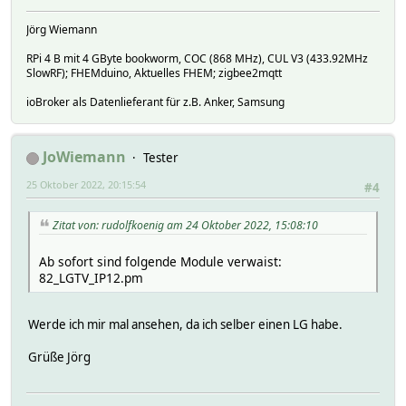
Jörg Wiemann
RPi 4 B mit 4 GByte bookworm, COC (868 MHz), CUL V3 (433.92MHz
SlowRF); FHEMduino, Aktuelles FHEM; zigbee2mqtt
ioBroker als Datenlieferant für z.B. Anker, Samsung
JoWiemann
Tester
25 Oktober 2022, 20:15:54
#4
Zitat von: rudolfkoenig am 24 Oktober 2022, 15:08:10
Ab sofort sind folgende Module verwaist:
82_LGTV_IP12.pm
Werde ich mir mal ansehen, da ich selber einen LG habe.
Grüße Jörg