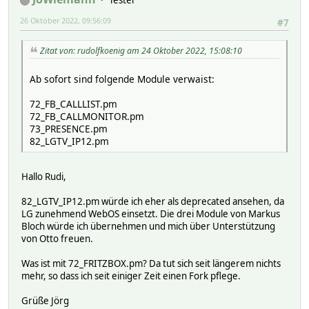
Tester
26 Oktober 2022, 09:56:09
#7
Zitat von: rudolfkoenig am 24 Oktober 2022, 15:08:10
Ab sofort sind folgende Module verwaist:
72_FB_CALLLIST.pm
72_FB_CALLMONITOR.pm
73_PRESENCE.pm
82_LGTV_IP12.pm
Hallo Rudi,
82_LGTV_IP12.pm würde ich eher als deprecated ansehen, da
LG zunehmend WebOS einsetzt. Die drei Module von Markus
Bloch würde ich übernehmen und mich über Unterstützung
von Otto freuen.
Was ist mit 72_FRITZBOX.pm? Da tut sich seit längerem nichts
mehr, so dass ich seit einiger Zeit einen Fork pflege.
Grüße Jörg