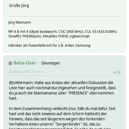
Grüße Jörg
Jörg Wiemann
RPi 4 B mit 4 GByte bookworm, COC (868 MHz), CUL V3 (433.92MHz
SlowRF); FHEMduino, Aktuelles FHEM; zigbee2mqtt
ioBroker als Datenlieferant für z.B. Anker, Samsung
Beta-User
Developer
10 Januar 2023, 13:18:13
#10
@JoWiemann: Habe aus Anlass der aktuellen Diskussion die
Liste hier auch nochmal durchgesehen und festgestellt, dass
du ja auch die Maintainance über "PRESENCE" übernommen
hast.
In dem Zusammenhang vielleicht (nur, falls du mal dafür Zeit
hast und das nicht sowieso auf dem Schirm hattest!) der
Hinweis, dass das seit längerem wegen des forkenden
Verhaltens eines unserer "Sorgenkinder" ist, das zu