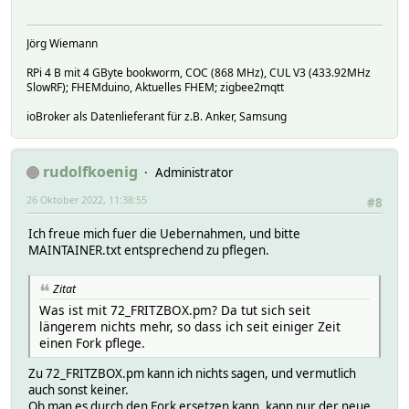
Jörg Wiemann
RPi 4 B mit 4 GByte bookworm, COC (868 MHz), CUL V3 (433.92MHz
SlowRF); FHEMduino, Aktuelles FHEM; zigbee2mqtt
ioBroker als Datenlieferant für z.B. Anker, Samsung
rudolfkoenig
Administrator
26 Oktober 2022, 11:38:55
#8
Ich freue mich fuer die Uebernahmen, und bitte
MAINTAINER.txt entsprechend zu pflegen.
Zitat
Was ist mit 72_FRITZBOX.pm? Da tut sich seit
längerem nichts mehr, so dass ich seit einiger Zeit
einen Fork pflege.
Zu 72_FRITZBOX.pm kann ich nichts sagen, und vermutlich
auch sonst keiner.
Ob man es durch den Fork ersetzen kann, kann nur der neue