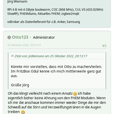
Jörg Wiemann
RPi 4 B mit 4 GByte bookworm, COC (868 MHz), CUL V3 (433.92MHz
SlowRF); FHEMduino, Aktuelles FHEM; zigbee2mqtt
ioBroker als Datenlieferant für z.B. Anker, Samsung
Otto123
Administrator
25 Oktober 2022, 20:57:57
#5
Zitat von: JoWiemann am 25 Oktober 2022, 20:13:17
Könnte mir vorstellen, dass mit Otto zu machen/teilen.
Im FritzBox Odul kenne ich mich mittlerweile ganz gut
aus.
Grüße Jörg
Oh das klingt vielleicht nach einem Ansatz
ich habe
eigentlich bisher keine Ahnung von den FHEM Modulen. Wenn
ich mir die anschaue kommen immer wieder Dinge die mir den
Schweiß auf die Stirn und Verzweiflungstränen in die Augen
treiben