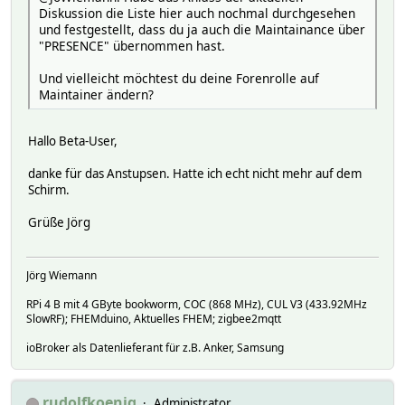
Diskussion die Liste hier auch nochmal durchgesehen
und festgestellt, dass du ja auch die Maintainance über
"PRESENCE" übernommen hast.
Und vielleicht möchtest du deine Forenrolle auf
Maintainer ändern?
Hallo Beta-User,
danke für das Anstupsen. Hatte ich echt nicht mehr auf dem
Schirm.
Grüße Jörg
Jörg Wiemann
RPi 4 B mit 4 GByte bookworm, COC (868 MHz), CUL V3 (433.92MHz
SlowRF); FHEMduino, Aktuelles FHEM; zigbee2mqtt
ioBroker als Datenlieferant für z.B. Anker, Samsung
rudolfkoenig
Administrator