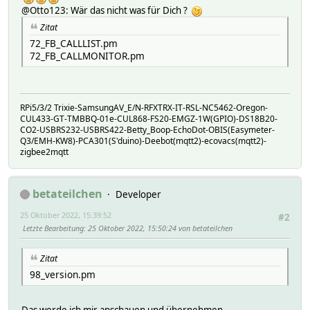
@Otto123: Wär das nicht was für Dich ?
Zitat
72_FB_CALLLIST.pm
72_FB_CALLMONITOR.pm
RPi5/3/2 Trixie-SamsungAV_E/N-RFXTRX-IT-RSL-NC5462-Oregon-
CUL433-GT-TMBBQ-01e-CUL868-FS20-EMGZ-1W(GPIO)-DS18B20-
CO2-USBRS232-USBRS422-Betty_Boop-EchoDot-OBIS(Easymeter-
Q3/EMH-KW8)-PCA301(S'duino)-Deebot(mqtt2)-ecovacs(mqtt2)-
zigbee2mqtt
betateilchen
Developer
25 Oktober 2022, 15:39:52
#2
Letzte Bearbeitung
: 25 Oktober 2022, 15:50:24 von betateilchen
Zitat
98_version.pm
Das werde ich mir anschauen und übernehmen.