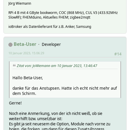
Jörg Wiemann
RPi 4 B mit 4 GByte bookworm, COC (868 MHz), CUL V3 (433.92MHz
SlowRF); FHEMduino, Aktuelles FHEM; zigbee2mqtt
ioBroker als Datenlieferant für z.B. Anker, Samsung
Beta-User
Developer
10 Januar 2023, 15:06:29
#14
Zitat von: JoWiemann am 10 Januar 2023, 13:46:47
Hallo Beta-User,
danke für das Anstupsen. Hatte ich echt nicht mehr auf
dem Schirm.
Gerne!
Noch eine Anmerkung, von der ich nicht weiß, ob sie
weiterhilft bzw. umsetzbar ist:
Es gibt ja seit neuesem die Option, Module nach vorne zu
holen, die forken, um dann für diesen Zusatz-Prozess