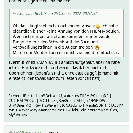
darf er sich gerne bei mir melden!
Zitat von: Otto123 am 25 Oktober 2022, 20:57:57
Oh das klingt vielleicht nach einem Ansatz
ich habe
eigentlich bisher keine Ahnung von den FHEM Modulen.
Wenn ich mir die anschaue kommen immer wieder
Dinge die mir den Schweiß auf die Stirn und
Verzweiflungstränen in die Augen treiben
Mit einem Mentor kann ich mich vielleicht reinfuchsen.
(Vermutlich ist YAMAHA_BD ähnlich aufgebaut, aber da habe
ich die Hardware nicht und werde das daher auch nicht
übernehmen, jedenfalls nicht, ohne dass da ggf. jemand mit
einsteigt, der sowas auch zum Testen vor Ort hat!)
Server: HP-elitedesk@Debian 13, aktuelles FHEM@ConfigDB |
CUL_HM (VCCU) | MQTT2: ZigBee2mqtt, MiLight@ESP-GW,
BT@OpenMQTTGw | ZWave | SIGNALduino | MapleCUN | RHASSPY
svn: u.a Weekday-&RandomTimer, Twilight, div. attrTemplate-files,
MySensors
JoWiemann