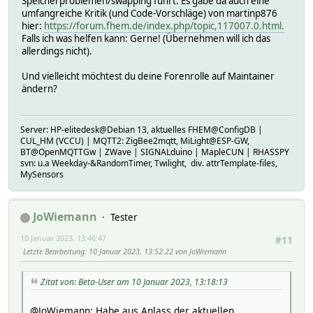
Speicherproblemen/swapping führt. Es gäbe da auch eine
umfangreiche Kritik (und Code-Vorschläge) von martinp876
hier:
https://forum.fhem.de/index.php/topic,117007.0.html.
Falls ich was helfen kann: Gerne! (Übernehmen will ich das
allerdings nicht).
Und vielleicht möchtest du deine Forenrolle auf Maintainer
ändern?
Server: HP-elitedesk@Debian 13, aktuelles FHEM@ConfigDB |
CUL_HM (VCCU) | MQTT2: ZigBee2mqtt, MiLight@ESP-GW,
BT@OpenMQTTGw | ZWave | SIGNALduino | MapleCUN | RHASSPY
svn: u.a Weekday-&RandomTimer, Twilight, div. attrTemplate-files,
MySensors
JoWiemann
Tester
10 Januar 2023, 13:46:47
#11
Letzte Bearbeitung
: 10 Januar 2023, 13:52:22 von JoWiemann
Zitat von: Beta-User am 10 Januar 2023, 13:18:13
@JoWiemann: Habe aus Anlass der aktuellen