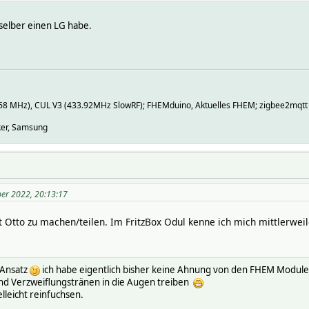
 selber einen LG habe.
868 MHz), CUL V3 (433.92MHz SlowRF); FHEMduino, Aktuelles FHEM; zigbee2mqtt
nker, Samsung
er 2022, 20:13:17
t Otto zu machen/teilen. Im FritzBox Odul kenne ich mich mittlerweil
m Ansatz
ich habe eigentlich bisher keine Ahnung von den FHEM Modul
 und Verzweiflungstränen in die Augen treiben
lleicht reinfuchsen.