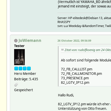
(Vermutlich ist YAMAHA_BD ähnlich
jemand mit einsteigt, der sowas au
Server: HP-elitedesk@Debian 13, a
RHASSPY
svn: u.a Weekday-&RandomTimer, Twilig
JoWiemann
26 Oktober 2022, 09:56:09
Tester
Zitat von: rudolfkoenig am 24 Okt
Ab sofort sind folgende Module
72_FB_CALLLIST.pm
72_FB_CALLMONITOR.pm
Hero Member
73_PRESENCE.pm
Beiträge: 5.435
82_LGTV_IP12.pm
Gespeichert
Hallo Rudi,
82_LGTV_IP12.pm würde ich eher 
Unterstützung von Otto freuen.