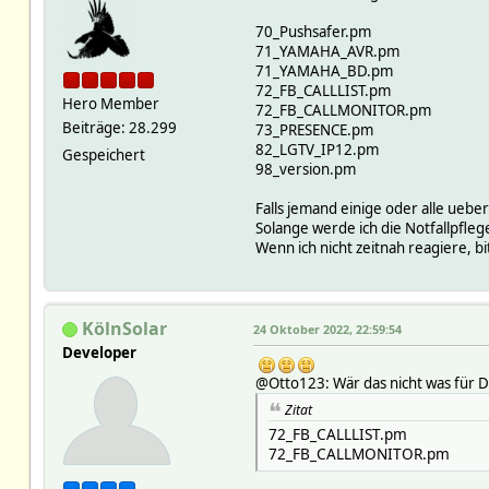
70_Pushsafer.pm
71_YAMAHA_AVR.pm
71_YAMAHA_BD.pm
72_FB_CALLLIST.pm
Hero Member
72_FB_CALLMONITOR.pm
Beiträge: 28.299
73_PRESENCE.pm
82_LGTV_IP12.pm
Gespeichert
98_version.pm
Falls jemand einige oder alle ueb
Solange werde ich die Notfallpfl
Wenn ich nicht zeitnah reagiere, b
KölnSolar
24 Oktober 2022, 22:59:54
Developer
@Otto123: Wär das nicht was für D
Zitat
72_FB_CALLLIST.pm
72_FB_CALLMONITOR.pm