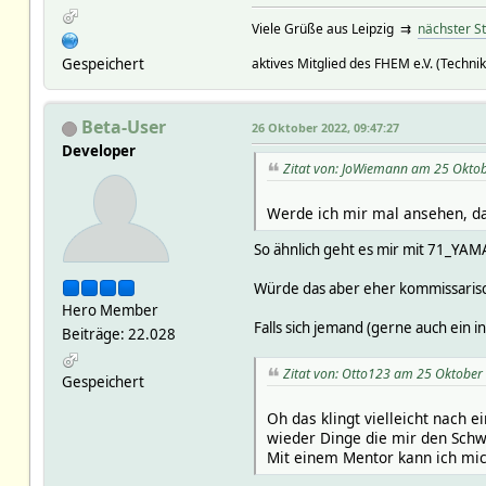
Viele Grüße aus Leipzig ⇉
nächster S
Gespeichert
aktives Mitglied des FHEM e.V. (Technik
Beta-User
26 Oktober 2022, 09:47:27
Developer
Zitat von: JoWiemann am 25 Oktob
Werde ich mir mal ansehen, da
So ähnlich geht es mir mit 71_YA
Würde das aber eher kommissaris
Hero Member
Falls sich jemand (gerne auch ein i
Beiträge: 22.028
Zitat von: Otto123 am 25 Oktober
Gespeichert
Oh das klingt vielleicht nach 
wieder Dinge die mir den Schw
Mit einem Mentor kann ich mich