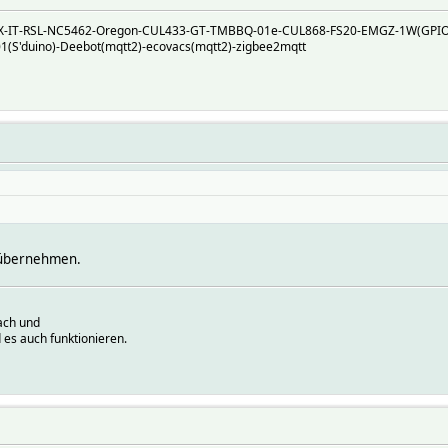
TRX-IT-RSL-NC5462-Oregon-CUL433-GT-TMBBQ-01e-CUL868-FS20-EMGZ-1W(GPI
S'duino)-Deebot(mqtt2)-ecovacs(mqtt2)-zigbee2mqtt
 übernehmen.
ach und
 es auch funktionieren.