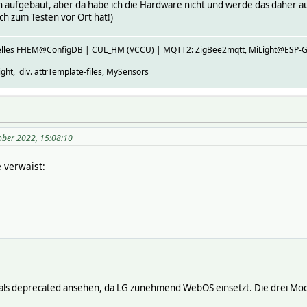
 aufgebaut, aber da habe ich die Hardware nicht und werde das daher auc
ch zum Testen vor Ort hat!)
ktuelles FHEM@ConfigDB | CUL_HM (VCCU) | MQTT2: ZigBee2mqtt, MiLight@E
ht, div. attrTemplate-files, MySensors
ober 2022, 15:08:10
 verwaist:
als deprecated ansehen, da LG zunehmend WebOS einsetzt. Die drei Mo