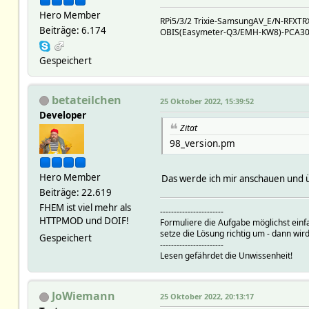
Hero Member
RPi5/3/2 Trixie-SamsungAV_E/N-RFX
Beiträge: 6.174
OBIS(Easymeter-Q3/EMH-KW8)-PCA301(
Gespeichert
betateilchen
25 Oktober 2022, 15:39:52
Developer
Zitat
98_version.pm
Hero Member
Das werde ich mir anschauen und
Beiträge: 22.619
FHEM ist viel mehr als
-----------------------
HTTPMOD und DOIF!
Formuliere die Aufgabe möglichst einf
setze die Lösung richtig um - dann wird
Gespeichert
-----------------------
Lesen gefährdet die Unwissenheit!
JoWiemann
25 Oktober 2022, 20:13:17