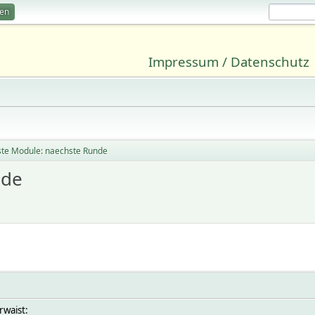
ren
Impressum / Datenschutz
ste Module: naechste Runde
nde
rwaist: