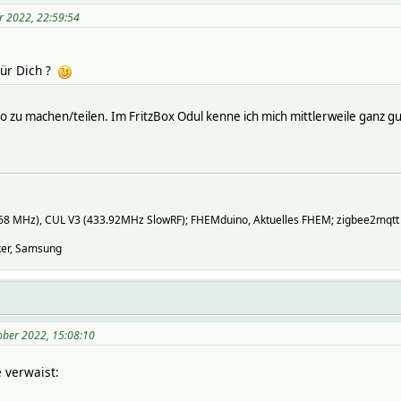
r 2022, 22:59:54
für Dich ?
to zu machen/teilen. Im FritzBox Odul kenne ich mich mittlerweile ganz gu
868 MHz), CUL V3 (433.92MHz SlowRF); FHEMduino, Aktuelles FHEM; zigbee2mqtt
nker, Samsung
ober 2022, 15:08:10
 verwaist: