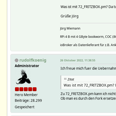
Was ist mit 72_FRITZBOX.pm? Da tut 
Grüße Jörg
Jörg Wiemann
RPi 4 B mit 4 GByte bookworm, COC (
ioBroker als Datenlieferant für z.B. A
rudolfkoenig
26 Oktober 2022, 11:38:55
Administrator
Ich freue mich fuer die Uebernah
Zitat
Was ist mit 72_FRITZBOX.pm? Da
Zu 72_FRITZBOX.pm kann ich nichts
Hero Member
Ob man es durch den Fork ersetze
Beiträge: 28.299
Gespeichert