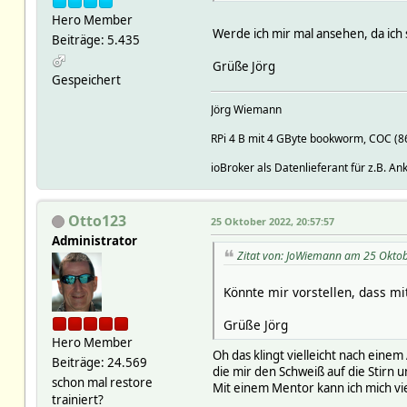
Hero Member
Werde ich mir mal ansehen, da ich
Beiträge: 5.435
Grüße Jörg
Gespeichert
Jörg Wiemann
RPi 4 B mit 4 GByte bookworm, COC (
ioBroker als Datenlieferant für z.B. A
Otto123
25 Oktober 2022, 20:57:57
Administrator
Zitat von: JoWiemann am 25 Oktob
Könnte mir vorstellen, dass mi
Grüße Jörg
Hero Member
Oh das klingt vielleicht nach eine
Beiträge: 24.569
die mir den Schweiß auf die Stirn
schon mal restore
Mit einem Mentor kann ich mich vie
trainiert?