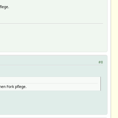
flege.
#8
nen Fork pflege.