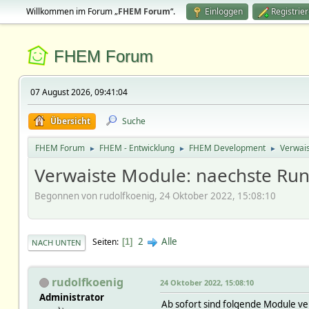
Willkommen im Forum „
FHEM Forum
“.
Einloggen
Registrie
FHEM Forum
07 August 2026, 09:41:04
Übersicht
Suche
FHEM Forum
FHEM - Entwicklung
FHEM Development
Verwai
►
►
►
Verwaiste Module: naechste Ru
Begonnen von rudolfkoenig, 24 Oktober 2022, 15:08:10
2
Alle
Seiten
1
NACH UNTEN
rudolfkoenig
24 Oktober 2022, 15:08:10
Administrator
Ab sofort sind folgende Module ve