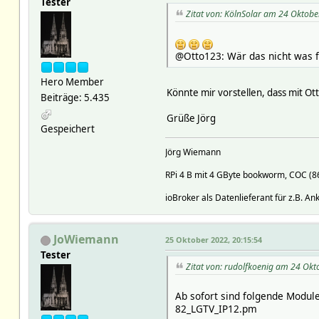
Tester
Zitat von: KölnSolar am 24 Oktobe
@Otto123: Wär das nicht was 
Hero Member
Könnte mir vorstellen, dass mit Ot
Beiträge: 5.435
Grüße Jörg
Gespeichert
Jörg Wiemann
RPi 4 B mit 4 GByte bookworm, COC (
ioBroker als Datenlieferant für z.B. A
JoWiemann
25 Oktober 2022, 20:15:54
Tester
Zitat von: rudolfkoenig am 24 Okt
Ab sofort sind folgende Module
82_LGTV_IP12.pm