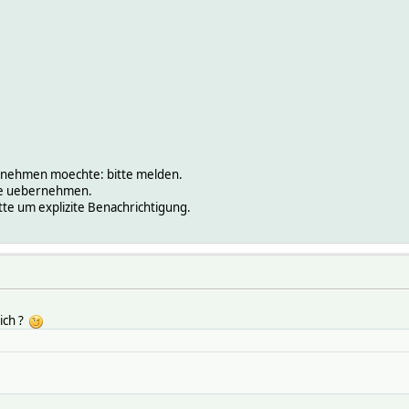
ernehmen moechte: bitte melden.
ege uebernehmen.
itte um explizite Benachrichtigung.
ich ?