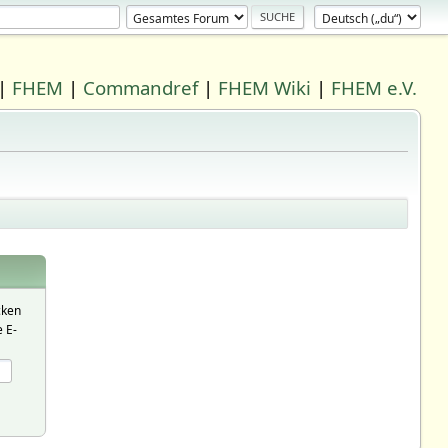
|
FHEM
|
Commandref
|
FHEM Wiki
|
FHEM e.V.
cken
 E-