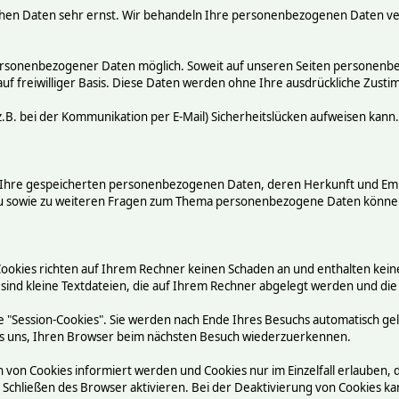
chen Daten sehr ernst. Wir behandeln Ihre personenbezogenen Daten ve
ersonenbezogener Daten möglich. Soweit auf unseren Seiten personenbez
auf freiwilliger Basis. Diese Daten werden ohne Ihre ausdrückliche Zust
.B. bei der Kommunikation per E-Mail) Sicherheitslücken aufweisen kann.
ber Ihre gespeicherten personenbezogenen Daten, deren Herkunft und E
rzu sowie zu weiteren Fragen zum Thema personenbezogene Daten können
Cookies richten auf Ihrem Rechner keinen Schaden an und enthalten kein
 sind kleine Textdateien, die auf Ihrem Rechner abgelegt werden und die
 "Session-Cookies". Sie werden nach Ende Ihres Besuchs automatisch ge
n es uns, Ihren Browser beim nächsten Besuch wiederzuerkennen.
n von Cookies informiert werden und Cookies nur im Einzelfall erlauben,
chließen des Browser aktivieren. Bei der Deaktivierung von Cookies kann