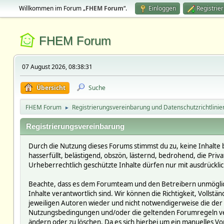
Willkommen im Forum „
FHEM Forum
“.
Einloggen
Registrie
FHEM Forum
07 August 2026, 08:38:31
Übersicht
Suche
FHEM Forum
Registrierungsvereinbarung und Datenschutzrichtlinie
►
Registrierungsvereinbarung
Durch die Nutzung dieses Forums stimmst du zu, keine Inhalte 
hasserfüllt, belästigend, obszön, lästernd, bedrohend, die Pri
Urheberrechtlich geschützte Inhalte dürfen nur mit ausdrückli
Beachte, dass es dem Forumteam und den Betreibern unmöglich i
Inhalte verantwortlich sind. Wir können die Richtigkeit, Vollst
jeweiligen Autoren wieder und nicht notwendigerweise die der 
Nutzungsbedingungen und/oder die geltenden Forumregeln verst
ändern oder zu löschen. Da es sich hierbei um ein manuelles Vor