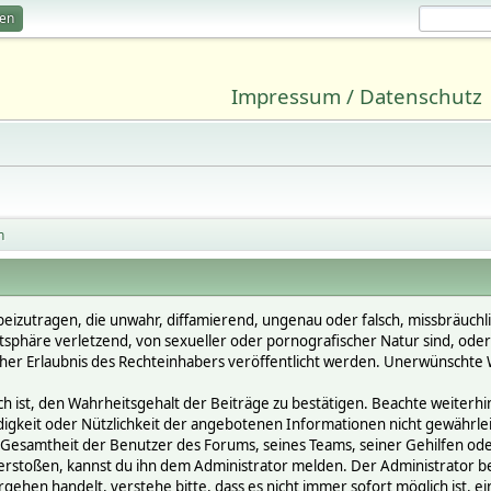
ren
Impressum / Datenschutz
n
beizutragen, die unwahr, diffamierend, ungenau oder falsch, missbräuchl
vatsphäre verletzend, von sexueller oder pornografischer Natur sind, ode
cher Erlaubnis des Rechteinhabers veröffentlicht werden. Unerwünschte W
st, den Wahrheitsgehalt der Beiträge zu bestätigen. Beachte weiterhin, 
ändigkeit oder Nützlichkeit der angebotenen Informationen nicht gewährle
Gesamtheit der Benutzer des Forums, seines Teams, seiner Gehilfen oder 
oßen, kannst du ihn dem Administrator melden. Der Administrator behält
gehen handelt, verstehe bitte, dass es nicht immer sofort möglich ist, e