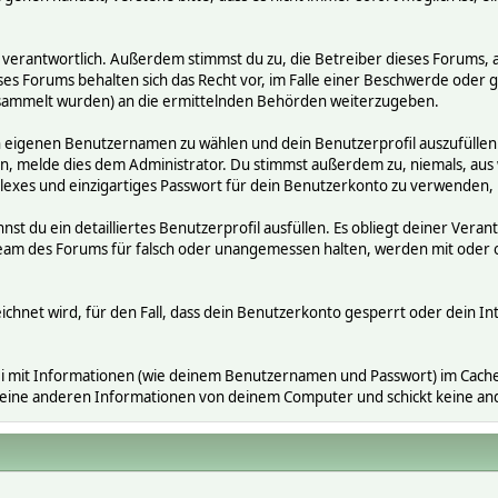
räge verantwortlich. Außerdem stimmst du zu, die Betreiber dieses Foru
ses Forums behalten sich das Recht vor, im Falle einer Beschwerde oder ge
ammelt wurden) an die ermittelnden Behörden weiterzugeben.
en eigenen Benutzernamen zu wählen und dein Benutzerprofil auszufüllen
gen, melde dies dem Administrator. Du stimmst außerdem zu, niemals, a
exes und einzigartiges Passwort für dein Benutzerkonto zu verwenden,
nnst du ein detailliertes Benutzerprofil ausfüllen. Es obliegt deiner V
s Team des Forums für falsch oder unangemessen halten, werden mit ode
ichnet wird, für den Fall, dass dein Benutzerkonto gesperrt oder dein In
i mit Informationen (wie deinem Benutzernamen und Passwort) im Cache-
 keine anderen Informationen von deinem Computer und schickt keine a