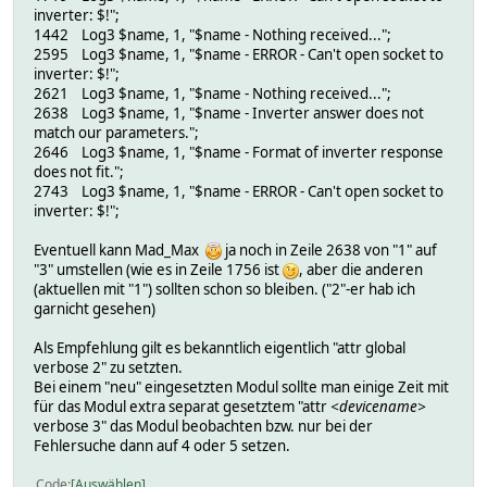
inverter: $!";
1442 Log3 $name, 1, "$name - Nothing received...";
2595 Log3 $name, 1, "$name - ERROR - Can't open socket to
inverter: $!";
2621 Log3 $name, 1, "$name - Nothing received...";
2638 Log3 $name, 1, "$name - Inverter answer does not
match our parameters.";
2646 Log3 $name, 1, "$name - Format of inverter response
does not fit.";
2743 Log3 $name, 1, "$name - ERROR - Can't open socket to
inverter: $!";
Eventuell kann Mad_Max
ja noch in Zeile 2638 von "1" auf
"3" umstellen (wie es in Zeile 1756 ist
, aber die anderen
(aktuellen mit "1") sollten schon so bleiben. ("2"-er hab ich
garnicht gesehen)
Als Empfehlung gilt es bekanntlich eigentlich "attr global
verbose 2" zu setzten.
Bei einem "neu" eingesetzten Modul sollte man einige Zeit mit
für das Modul extra separat gesetztem "attr
<devicename>
verbose 3" das Modul beobachten bzw. nur bei der
Fehlersuche dann auf 4 oder 5 setzen.
Code
Auswählen