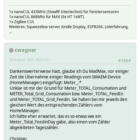
1x nanoCUL 433MHz (SlowRF Intertechno) für Fenstersensoren
1x nanoCUL 868Mhz für MAX (9x HT 1xWT)
1x ZigBee CUL
Weiteres: Squeezebox server, Kindle Display, ESP8266, Löterfahrung,
...
cwagner
28 August 2025, 08:21:21
#1894
Dankenswerterweise hast, glaube ich Du MadMax, vor einiger
Zeit die Übernahme einiger Readings vom SMAEM-Device
(HomeManager) eingefügt: Meter_.*
Unklar ist mir der Grund für Meter_TOTAL_Consumation und
METER_Total_Grid_Consumation bzw. Meter_TOTAL_FeedIn
und Meter_TOTAL_Grid_Feedin. Sie haben bei mir jeweils den
gleichen Wert des entsprechenden Zählers vom
HomeManager.
Ich hätte eher erwartet, das es so etwas wie ein
Meter_Total_FeedinDay gäbe, also einen vom Zähler
abgeleiteten Tageszähler.
Christian