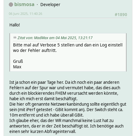
bismosa
Developer
06 Juni 2025, 11:40:26
#1890
Hallo!
Zitat von: MadMax am 04 Mai 2025, 13:21:17
Bitte mal auf Verbose 5 stellen und dan ein Log einstell
wo der Fehler auftritt.
Gruß
Max
Ist ja schon ein paar Tage her. Da ich noch ein paar anderen
Fehlern auf der Spur war und vermutet habe, das dies auch
durch ein blockierendes FHEM verursacht werden könnte,
habe ich mich erst damit beschäftigt.
Die hier oft genannte Netzwerkanbindung sollte eigentlich gut
sein (mit iPerf getestet - GBit kommt an). Der Switch steht ca.
10m entfernt und ich habe überall GBit.
Ich glaube eher, das der WR manchmal keine Lust hat zu
antworten, da er in der Zeit beschäftigt ist. Ich benötige auch
einen sehr kurzen Abfrageintervall.