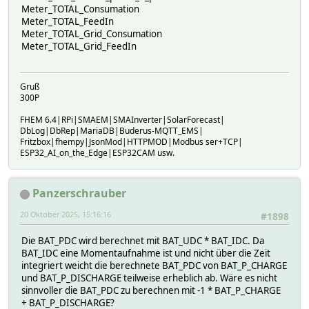
Meter_TOTAL_Consumation
Meter_TOTAL_FeedIn
Meter_TOTAL_Grid_Consumation
Meter_TOTAL_Grid_FeedIn
Gruß
300P
FHEM 6.4|RPi|SMAEM|SMAInverter|SolarForecast|
DbLog|DbRep|MariaDB|Buderus-MQTT_EMS|
Fritzbox|fhempy|JsonMod|HTTPMOD|Modbus ser+TCP|
ESP32_AI_on_the_Edge|ESP32CAM usw.
Panzerschrauber
20 Oktober 2025, 15:16:16
#1898
Die BAT_PDC wird berechnet mit BAT_UDC * BAT_IDC. Da
BAT_IDC eine Momentaufnahme ist und nicht über die Zeit
integriert weicht die berechnete BAT_PDC von BAT_P_CHARGE
und BAT_P_DISCHARGE teilweise erheblich ab. Wäre es nicht
sinnvoller die BAT_PDC zu berechnen mit -1 * BAT_P_CHARGE
+ BAT_P_DISCHARGE?