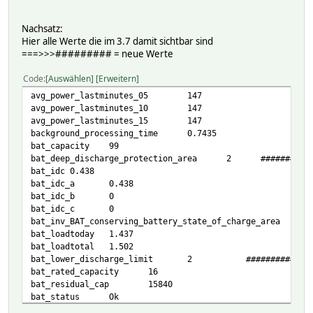
Nachsatz:
Hier alle Werte die im 3.7 damit sichtbar sind
===>>>######### = neue Werte
Code
Auswählen
Erweitern
avg_power_lastminutes_05
147
avg_power_lastminutes_10
147
avg_power_lastminutes_15
147
background_processing_time
0.7435
bat_capacity
99
bat_deep_discharge_protection_area
2 ###########
bat_idc
0.438
bat_idc_a
0.438
bat_idc_b
0
bat_idc_c
0
bat_inv_BAT_conserving_battery_state_of_charge_area
2
bat_loadtoday
1.437
bat_loadtotal
1.502
bat_lower_discharge_limit
2 ############
bat_rated_capacity
16
bat_residual_cap
15840
bat_status
Ok
bat_temp
16.5