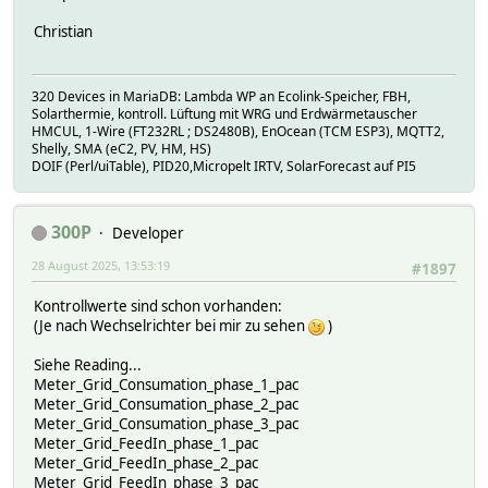
Christian
320 Devices in MariaDB: Lambda WP an Ecolink-Speicher, FBH,
Solarthermie, kontroll. Lüftung mit WRG und Erdwärmetauscher
HMCUL, 1-Wire (FT232RL ; DS2480B), EnOcean (TCM ESP3), MQTT2,
Shelly, SMA (eC2, PV, HM, HS)
DOIF (Perl/uiTable), PID20,Micropelt IRTV, SolarForecast auf PI5
300P
Developer
28 August 2025, 13:53:19
#1897
Kontrollwerte sind schon vorhanden:
(Je nach Wechselrichter bei mir zu sehen
)
Siehe Reading...
Meter_Grid_Consumation_phase_1_pac
Meter_Grid_Consumation_phase_2_pac
Meter_Grid_Consumation_phase_3_pac
Meter_Grid_FeedIn_phase_1_pac
Meter_Grid_FeedIn_phase_2_pac
Meter_Grid_FeedIn_phase_3_pac