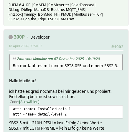
FHEM 6.4|RPi|SMAEM|SMAInverter|SolarForecast|
DbLog|DbRep|MariaDB|Buderus-MQTT_EMS|
Fritzbox|fhempy|JsonMod|HTTPMOD|Modbus ser+TCP|
ESP32_AI_on_the_Edge|ESP32CAM usw.
300P
Developer
18 April 2026, 09:50:52
#1902
Zitat von: MadMax am 07 Dezember 2025, 14:19:20
Bei mir läuft es mit einem SPT8.0SE und einem SBS2.5.
Hallo MadMax!
ich hatte es grad nochmals bei mir geladen und probiert.
Einstellung bei mir ist sowieso schon:
Code
Auswählen
attr <name> InstallerLogin 1
attr <name> detail-level 2
SBS2.5 mit LG10H-RESU = kein Erfolg / keine Werte
SBS3.7 mit LG16H-PRIME = kein Erfolg / keine Werte