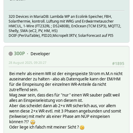
320 Devices in MariaDB: Lambda WP an Ecolink-Speicher, FBH,
Solarthermie, kontroll. Lüftung mit WRG und Erdwärmetauscher
HMCUL, 1-Wire (FT232RL ; DS2480B), EnOcean (TCM ESP3), MQTT2,
Shelly, SMA (eC2, PV, HM, HS)
DOIF (Perl/uiTable), PID20,Micropelt IRTV, SolarForecast auf PI5
300P
Developer
28 August 2025, 09:20:27
#1895
Bei mehr als einem WR ist der eingespeiste Strom m.M.n nicht
auseinander zu halten - also als Datenquelle kann der EM/HM
für die Einspeisung der einzelnen WR-Anteile da nicht
zutreffend sein.
Mag zwar sein, dass dies für "nur" einen WR sauber paßt weil
alles an Einspeiseleistung von diesem ist.
Aber das scheidet dann ab 2+x WR sicherlich aus, vor allem
wenn diese 2+x WR evtl. mit 3 Phasen angebunden und somit
(teilweise) mit mehr als einer Phase am NÜP einspeisen
können ?!?
Oder liege ich falsch mit meiner Sicht ?