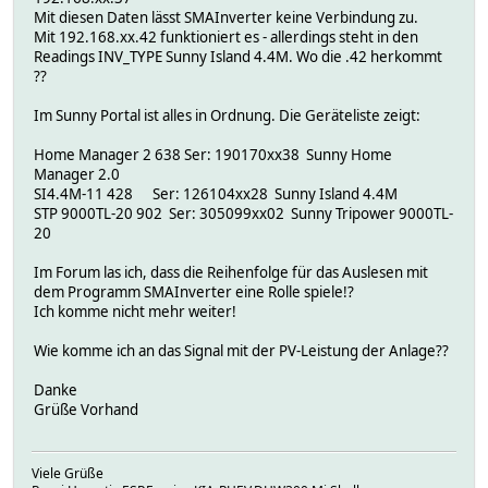
Mit diesen Daten lässt SMAInverter keine Verbindung zu.
opertime_start
14.05.26 04:59
Mit 192.168.xx.42 funktioniert es - allerdings steht in den
opertime_stop
14.05.26 21:51
Readings INV_TYPE Sunny Island 4.4M. Wo die .42 herkommt
pac_max_phase_1
3.68
??
pac_max_phase_2
0
pac_max_phase_3
0
Im Sunny Portal ist alles in Ordnung. Die Geräteliste zeigt:
phase_1_iac
0.83
phase_1_pac
0.147
Home Manager 2 638 Ser: 190170xx38 Sunny Home
phase_1_uac
232.28
Manager 2.0
power_in
537
SI4.4M-11 428 Ser: 126104xx28 Sunny Island 4.4M
power_out
0
STP 9000TL-20 902 Ser: 305099xx02 Sunny Tripower 9000TL-
serial_number
3xxxxxxxxx
20
state
0.147
susyid
sss - SN: 3xxxxxxxxxx
Im Forum las ich, dass die Reihenfolge für das Auslesen mit
total_pac
-0.537
dem Programm SMAInverter eine Rolle spiele!?
Ich komme nicht mehr weiter!
Wie komme ich an das Signal mit der PV-Leistung der Anlage??
Danke
Grüße Vorhand
Viele Grüße