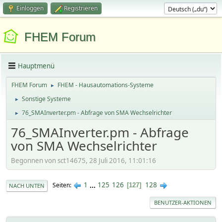
Einloggen
Registrieren
FHEM Forum
Hauptmenü
FHEM Forum
FHEM - Hausautomations-Systeme
►
Sonstige Systeme
►
76_SMAInverter.pm - Abfrage von SMA Wechselrichter
►
76_SMAInverter.pm - Abfrage
von SMA Wechselrichter
Begonnen von sct14675, 28 Juli 2016, 11:01:16
1
...
125
126
128
Seiten
127
NACH UNTEN
BENUTZER-AKTIONEN