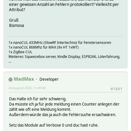
2025.06.05 14:22:12 3: SMAInverter - Send request 0002805
einer gewissen Anzahl an Fehlern protokolliert? Vielleicht per
2025.06.05 14:22:12 5: SMAInverter - send: 534D4100000402
Attribut?
2025.06.05 14:22:12 5: SMAInverter - Received: 534d410000
2025.06.05 14:22:12 3: SMAInverter - Inverter answer does
Gruß
Bismosa
2025.06.05 14:22:42 5: SMAInverter -> sup_SpotACVoltage
2025.06.05 14:22:42 3: SMAInverter - Send request 0002005
2025.06.05 14:22:42 5: SMAInverter - send: 534D4100000402
1x nanoCUL 433MHz (SlowRF Intertechno) für Fenstersensoren
2025.06.05 14:22:42 5: SMAInverter - Received: 534d410000
1x nanoCUL 868Mhz für MAX (9x HT 1xWT)
2025.06.05 14:22:42 3: SMAInverter - Inverter answer does
1x ZigBee CUL
Weiteres: Squeezebox server, Kindle Display, ESP8266, Löterfahrung,
2025.06.05 14:27:28 4: SMAInverter -> EM 4
...
2025.06.05 14:27:28 3: SMAInverter - Send request 0002005
2025.06.05 14:27:28 5: SMAInverter - send: 534D4100000402
2025.06.05 14:27:28 5: SMAInverter - Received: 534d410000
MadMax
Developer
2025.06.05 14:27:28 3: SMAInverter - Inverter answer does
24 August 2025, 11:49:40
#1891
Das Halte ich für sehr schwierig.
Da müsste ich ja für jede meldung einen Counter anlegen der
zählt wie oft eine Meldung kommt.
Außerdem würde das ja auch die Fehlersuche ersachwären.
Setz das Module auf Verbose 0 und duc hast ruhe.