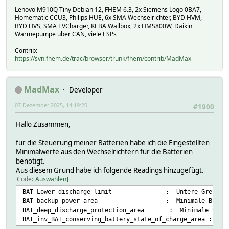
Lenovo M910Q Tiny Debian 12, FHEM 6.3, 2x Siemens Logo 0BA7,
Homematic CCU3, Philips HUE, 6x SMA Wechselrichter, BYD HVM,
BYD HVS, SMA EVCharger, KEBA Wallbox, 2x HMS800W, Daikin
Wärmepumpe über CAN, viele ESPs
Contrib:
https://svn.fhem.de/trac/browser/trunk/fhem/contrib/MadMax
MadMax
Developer
07 Dezember 2025, 14:19:20
#1900
Hallo Zusammen,
für die Steuerung meiner Batterien habe ich die Eingestellten
Minimalwerte aus den Wechselrichtern für die Batterien
benötigt.
Aus diesem Grund habe ich folgende Readings hinzugefügt.
Code
Auswählen
BAT_Lower_discharge_limit : Untere Grenze des Tie
BAT_backup_power_area
: Minimale Breite
BAT_deep_discharge_protection_area : Minimale Breite 
BAT_inv_BAT_conserving_battery_state_of_charge_area : Bre