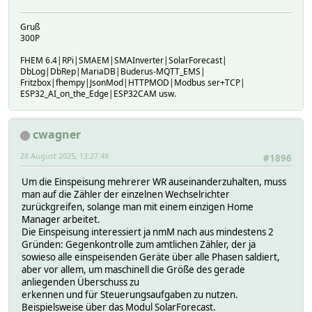
Gruß
300P
FHEM 6.4|RPi|SMAEM|SMAInverter|SolarForecast|
DbLog|DbRep|MariaDB|Buderus-MQTT_EMS|
Fritzbox|fhempy|JsonMod|HTTPMOD|Modbus ser+TCP|
ESP32_AI_on_the_Edge|ESP32CAM usw.
cwagner
28 August 2025, 13:27:48
#1896
Um die Einspeisung mehrerer WR auseinanderzuhalten, muss
man auf die Zähler der einzelnen Wechselrichter
zurückgreifen, solange man mit einem einzigen Home
Manager arbeitet.
Die Einspeisung interessiert ja nmM nach aus mindestens 2
Gründen: Gegenkontrolle zum amtlichen Zähler, der ja
sowieso alle einspeisenden Geräte über alle Phasen saldiert,
aber vor allem, um maschinell die Größe des gerade
anliegenden Überschuss zu
erkennen und für Steuerungsaufgaben zu nutzen.
Beispielsweise über das Modul SolarForecast.