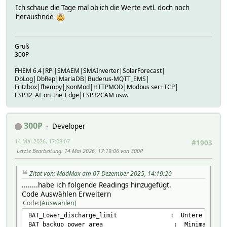
Ich schaue die Tage mal ob ich die Werte evtl. doch noch
herausfinde
Gruß
300P
FHEM 6.4|RPi|SMAEM|SMAInverter|SolarForecast|
DbLog|DbRep|MariaDB|Buderus-MQTT_EMS|
Fritzbox|fhempy|JsonMod|HTTPMOD|Modbus ser+TCP|
ESP32_AI_on_the_Edge|ESP32CAM usw.
300P
Developer
14 Mai 2026, 17:08:07
#1903
Letzte Bearbeitung
: 14 Mai 2026, 17:19:06 von 300P
Zitat von: MadMax am 07 Dezember 2025, 14:19:20
........habe ich folgende Readings hinzugefügt.
Code Auswählen Erweitern
Code
Auswählen
BAT_Lower_discharge_limit : Untere Grenze des T
BAT_backup_power_area : Minimale Breite de