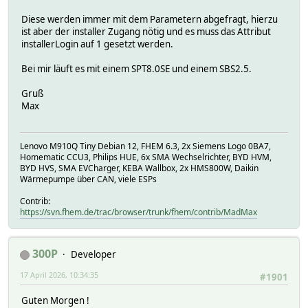
Diese werden immer mit dem Parametern abgefragt, hierzu
ist aber der installer Zugang nötig und es muss das Attribut
installerLogin auf 1 gesetzt werden.
Bei mir läuft es mit einem SPT8.0SE und einem SBS2.5.
Gruß
Max
Lenovo M910Q Tiny Debian 12, FHEM 6.3, 2x Siemens Logo 0BA7,
Homematic CCU3, Philips HUE, 6x SMA Wechselrichter, BYD HVM,
BYD HVS, SMA EVCharger, KEBA Wallbox, 2x HMS800W, Daikin
Wärmepumpe über CAN, viele ESPs
Contrib:
https://svn.fhem.de/trac/browser/trunk/fhem/contrib/MadMax
300P
Developer
17 April 2026, 10:34:35
#1901
Guten Morgen !