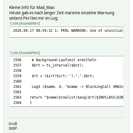
Kleine Info für Mad_Max:
Heute gab es nach langer Zeit mal eine einzelne Warnung
seitens Perl bei mir im Log:
Code
Auswählen
2026.04.17 08:59:32 1: PERL WARNING: Use of uninitialized
Code
Auswählen
1556
# Background-Laufzeit ermitteln
1557
$brt = tv_interval($bst);
1558
1559
$rt = ($irt?$irt:'').",".$brt;
1560
1561
Log3 ($name, 4, "$name -> BlockingCall SMAInverte
1562
1563
return "$name|$rowlist|$avg|$rt|$INVCLASS|$INVTYP
1564
}
Gruß
300P