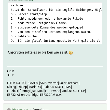
verbose
Setzt den Schwellwert für die Logfile-Meldungen. Mögliche
0 - Server start/stop
1 - Fehlermeldungen oder unbekannte Pakete
2 - bedeutende Ereigbisse/Alarme.
3 - ausgesendete Kommandos werden gelogged.
4 - von den einzelnen Geräten empfangene Daten.
5 - Fehlersuche.
Der für die global Instanz gesetzte Wert gilt als Voreins
Ansonsten sollte es so bleiben wie es ist.
Gruß
300P
FHEM 6.4|RPi|SMAEM|SMAInverter|SolarForecast|
DbLog|DbRep|MariaDB|Buderus-MQTT_EMS|
Fritzbox|fhempy|JsonMod|HTTPMOD|Modbus ser+TCP|
ESP32_AI_on_the_Edge|ESP32CAM usw.
bismosa
Developer