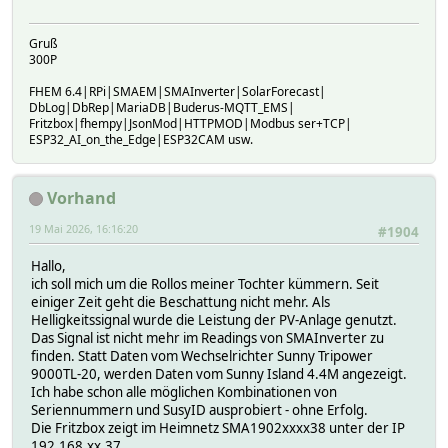
bat_temp_a
16.5
bat_udc
409.5
Gruß
bat_udc_a
409.5
300P
bat_udc_b
309.95
bat_udc_c
0.19
FHEM 6.4|RPi|SMAEM|SMAInverter|SolarForecast|
bat_unloadtoday
14.692
DbLog|DbRep|MariaDB|Buderus-MQTT_EMS|
bat_unloadtotal
6000000000.91
Fritzbox|fhempy|JsonMod|HTTPMOD|Modbus ser+TCP|
ESP32_AI_on_the_Edge|ESP32CAM usw.
chargestatus
63
cosphi
0.010
device_class
Batterie-Wechselrichter
device_dc_insulation
3000000
Vorhand
device_dc_residual_current
0.011
19 Mai 2026, 16:16:20
device_firmware
4.7.31 R
#1904
device_name
SN: 3xxxxxxxx
Hallo,
device_status
Ok
ich soll mich um die Rollos meiner Tochter kümmern. Seit
device_type
SBS3.7-1VL-10 (Sunny Boy Storage 3.7)
einiger Zeit geht die Beschattung nicht mehr. Als
etoday
14000000.702
Helligkeitssignal wurde die Leistung der PV-Anlage genutzt.
etotal
60000001.161
Das Signal ist nicht mehr im Readings von SMAInverter zu
feed-in_time
1162.76
finden. Statt Daten vom Wechselrichter Sunny Tripower
general_operating_status
Eingeschaltet
9000TL-20, werden Daten vom Sunny Island 4.4M angezeigt.
grid_freq
49.98
Ich habe schon alle möglichen Kombinationen von
gridrelay_status
geschlossen
Seriennummern und SusyID ausprobiert - ohne Erfolg.
inverter_processing_time
0.7005
Die Fritzbox zeigt im Heimnetz SMA1902xxxx38 unter der IP
modulstate
normal
192.168.xx.37
operation_time
1689.67