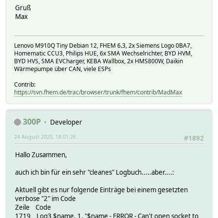
Gruß
Max
Lenovo M910Q Tiny Debian 12, FHEM 6.3, 2x Siemens Logo 0BA7,
Homematic CCU3, Philips HUE, 6x SMA Wechselrichter, BYD HVM,
BYD HVS, SMA EVCharger, KEBA Wallbox, 2x HMS800W, Daikin
Wärmepumpe über CAN, viele ESPs
Contrib:
https://svn.fhem.de/trac/browser/trunk/fhem/contrib/MadMax
300P
Developer
24 August 2025, 18:01:26
#1892
Hallo Zusammen,
auch ich bin für ein sehr "cleanes" Logbuch.....aber....:
Aktuell gibt es nur folgende Einträge bei einem gesetzten
verbose "2" im Code
Zeile Code
1719 Log3 $name, 1, "$name - ERROR - Can't open socket to