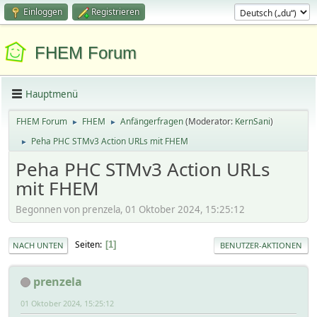
Einloggen
Registrieren
FHEM Forum
Hauptmenü
FHEM Forum
FHEM
Anfängerfragen
(Moderator:
KernSani
)
►
►
Peha PHC STMv3 Action URLs mit FHEM
►
Peha PHC STMv3 Action URLs
mit FHEM
Begonnen von prenzela, 01 Oktober 2024, 15:25:12
Seiten
1
NACH UNTEN
BENUTZER-AKTIONEN
prenzela
01 Oktober 2024, 15:25:12