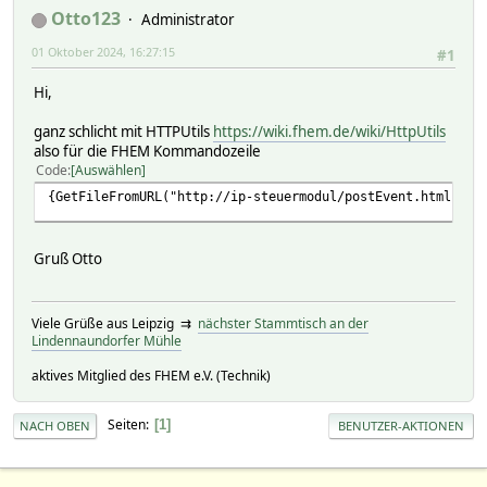
Otto123
Administrator
01 Oktober 2024, 16:27:15
#1
Hi,
ganz schlicht mit HTTPUtils
https://wiki.fhem.de/wiki/HttpUtils
also für die FHEM Kommandozeile
Code
Auswählen
{GetFileFromURL("http://ip-steuermodul/postEvent.html?act
Gruß Otto
Viele Grüße aus Leipzig ⇉
nächster Stammtisch an der
Lindennaundorfer Mühle
aktives Mitglied des FHEM e.V. (Technik)
Seiten
1
NACH OBEN
BENUTZER-AKTIONEN