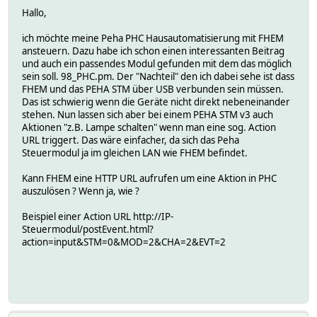
Hallo,
ich möchte meine Peha PHC Hausautomatisierung mit FHEM
ansteuern. Dazu habe ich schon einen interessanten Beitrag
und auch ein passendes Modul gefunden mit dem das möglich
sein soll. 98_PHC.pm. Der "Nachteil" den ich dabei sehe ist dass
FHEM und das PEHA STM über USB verbunden sein müssen.
Das ist schwierig wenn die Geräte nicht direkt nebeneinander
stehen. Nun lassen sich aber bei einem PEHA STM v3 auch
Aktionen "z.B. Lampe schalten" wenn man eine sog. Action
URL triggert. Das wäre einfacher, da sich das Peha
Steuermodul ja im gleichen LAN wie FHEM befindet.
Kann FHEM eine HTTP URL aufrufen um eine Aktion in PHC
auszulösen ? Wenn ja, wie ?
Beispiel einer Action URL http://IP-
Steuermodul/postEvent.html?
action=input&STM=0&MOD=2&CHA=2&EVT=2