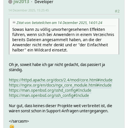
jw2013
Developer
$currcfgfile = $oldcfgfile;
return join("\n", @ret) if(@ret);
14 Dezember 2025, 15:25:45
#2
return undef;
}
Zitat von: betateilchen am 14 Dezember 2025, 14:01:24
Sowas kann zu völlig unvorhergesehenen Effekten
führen, wenn sich bei Anwendern in einem Verzeichnis
bereits Dateien angesammelt haben, an die der
Anwender nicht mehr denkt und er "der Einfachheit
halber" ein Wildcard einsetzt.
Oh je, soweit habe ich gar nicht gedacht, das passiert ja
ständig.
https://httpd.apache.org/docs/2.4/mod/core.html#include
https://nginx.org/en/docs/ngx_core_module.html#include
https://man.openbsd.org/sshd_config#Include
https://man.openbsd.org/ssh_config#Include
Nur gut, dass keines dieser Projekte weit verbreitet ist, die
wären sonst schon in Support-Anfragen untergegangen.
</sarcasm>