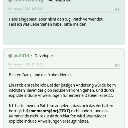
04 Januar 2026, 16:38:01
#8
Habs eingebaut, aber nicht den o.g. Patch verwendet.
Falls ich was uebersehen habe, bitte melden.
jw2013
Developer
04 Januar 2026, 17:29:25
#9
Besten Dank, und ein frohes Neues!
Ein Problem sehe ich: Bei der jetzigen Änderung würde beim
nächsten "save" das glob include verloren gehen, und durch
explizite include Anweisungen für einzelne Dateien ersetzt.
Ich hatte meinen Patch so angelegt, dass sich das Verhalten
bezüglich
$comments{$nr}{TEXT}
nicht ändert, und das
Kommando nicht rekursiv durchlaufen wird (was wieder
explizite include Anweisungen erzeugt hätte).