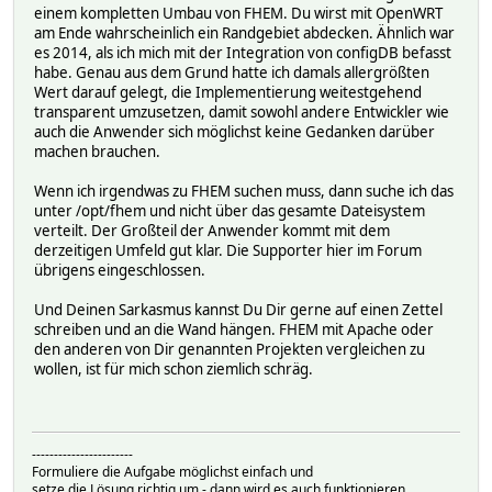
einem kompletten Umbau von FHEM. Du wirst mit OpenWRT
am Ende wahrscheinlich ein Randgebiet abdecken. Ähnlich war
es 2014, als ich mich mit der Integration von configDB befasst
habe. Genau aus dem Grund hatte ich damals allergrößten
Wert darauf gelegt, die Implementierung weitestgehend
transparent umzusetzen, damit sowohl andere Entwickler wie
auch die Anwender sich möglichst keine Gedanken darüber
machen brauchen.
Wenn ich irgendwas zu FHEM suchen muss, dann suche ich das
unter /opt/fhem und nicht über das gesamte Dateisystem
verteilt. Der Großteil der Anwender kommt mit dem
derzeitigen Umfeld gut klar. Die Supporter hier im Forum
übrigens eingeschlossen.
Und Deinen Sarkasmus kannst Du Dir gerne auf einen Zettel
schreiben und an die Wand hängen. FHEM mit Apache oder
den anderen von Dir genannten Projekten vergleichen zu
wollen, ist für mich schon ziemlich schräg.
-----------------------
Formuliere die Aufgabe möglichst einfach und
setze die Lösung richtig um - dann wird es auch funktionieren.