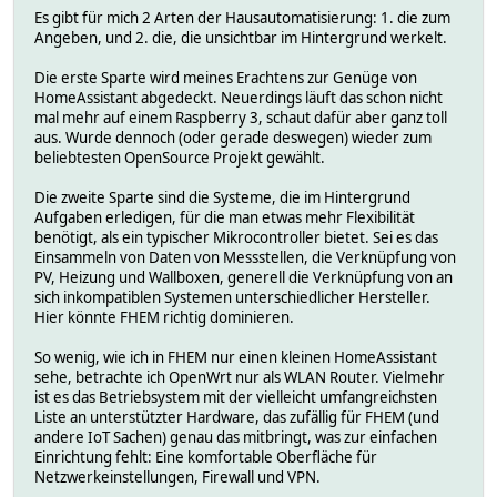
Es gibt für mich 2 Arten der Hausautomatisierung: 1. die zum
Angeben, und 2. die, die unsichtbar im Hintergrund werkelt.
Die erste Sparte wird meines Erachtens zur Genüge von
HomeAssistant abgedeckt. Neuerdings läuft das schon nicht
mal mehr auf einem Raspberry 3, schaut dafür aber ganz toll
aus. Wurde dennoch (oder gerade deswegen) wieder zum
beliebtesten OpenSource Projekt gewählt.
Die zweite Sparte sind die Systeme, die im Hintergrund
Aufgaben erledigen, für die man etwas mehr Flexibilität
benötigt, als ein typischer Mikrocontroller bietet. Sei es das
Einsammeln von Daten von Messstellen, die Verknüpfung von
PV, Heizung und Wallboxen, generell die Verknüpfung von an
sich inkompatiblen Systemen unterschiedlicher Hersteller.
Hier könnte FHEM richtig dominieren.
So wenig, wie ich in FHEM nur einen kleinen HomeAssistant
sehe, betrachte ich OpenWrt nur als WLAN Router. Vielmehr
ist es das Betriebsystem mit der vielleicht umfangreichsten
Liste an unterstützter Hardware, das zufällig für FHEM (und
andere IoT Sachen) genau das mitbringt, was zur einfachen
Einrichtung fehlt: Eine komfortable Oberfläche für
Netzwerkeinstellungen, Firewall und VPN.