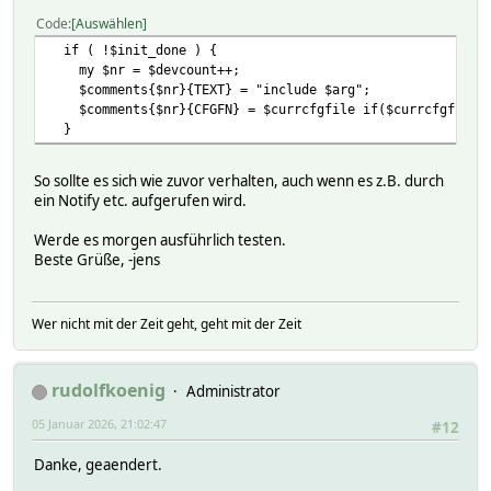
Code
Auswählen
if ( !$init_done ) {
my $nr = $devcount++;
$comments{$nr}{TEXT} = "include $arg";
$comments{$nr}{CFGFN} = $currcfgfile if($currcfgfile n
}
So sollte es sich wie zuvor verhalten, auch wenn es z.B. durch
ein Notify etc. aufgerufen wird.
Werde es morgen ausführlich testen.
Beste Grüße, -jens
Wer nicht mit der Zeit geht, geht mit der Zeit
rudolfkoenig
Administrator
05 Januar 2026, 21:02:47
#12
Danke, geaendert.