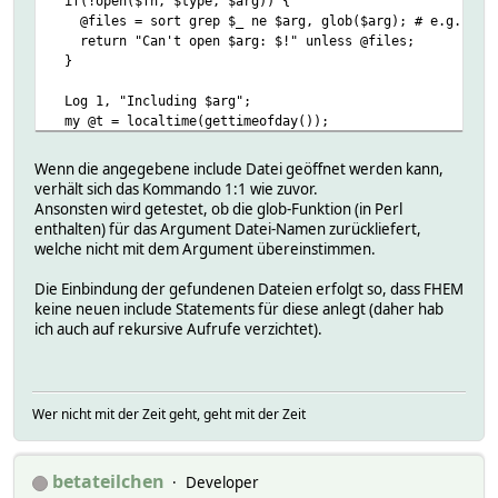
if(!open($fh, $type, $arg)) {
@files = sort grep $_ ne $arg, glob($arg); # e.g. /etc
return "Can't open $arg: $!" unless @files;
}
Log 1, "Including $arg";
my @t = localtime(gettimeofday());
my $gcfg = ResolveDateWildcards(AttrVal("global", "confi
my $stf = ResolveDateWildcards(AttrVal("global", "stat
Wenn die angegebene include Datei geöffnet werden kann,
if(!$init_done && $arg ne $stf && $arg ne $gcfg) {
verhält sich das Kommando 1:1 wie zuvor.
my $nr = $devcount++;
Ansonsten wird getestet, ob die glob-Funktion (in Perl
$comments{$nr}{TEXT} = "include $arg";
enthalten) für das Argument Datei-Namen zurückliefert,
$comments{$nr}{CFGFN} = $currcfgfile if($currcfgfile n
welche nicht mit dem Argument übereinstimmen.
}
$oldcfgfile = $currcfgfile;
Die Einbindung der gefundenen Dateien erfolgt so, dass FHEM
do {
keine neuen include Statements für diese anlegt (daher hab
if ( @files ) {
ich auch auf rekursive Aufrufe verzichtet).
$arg = shift @files;
next if ($rcvdquit) or ($arg eq $gcfg) or ($arg eq $st
if(!open($fh, $type, $arg)) {
push @ret, "Can't open $arg: $!";
Wer nicht mit der Zeit geht, geht mit der Zeit
next;
}
Log 1, "Including $arg";
betateilchen
}
Developer