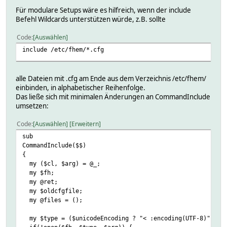
Für modulare Setups wäre es hilfreich, wenn der include
Befehl Wildcards unterstützen würde, z.B. sollte
Code
Auswählen
include /etc/fhem/*.cfg
alle Dateien mit .cfg am Ende aus dem Verzeichnis /etc/fhem/
einbinden, in alphabetischer Reihenfolge.
Das ließe sich mit minimalen Änderungen an CommandInclude
umsetzen:
Code
Auswählen
Erweitern
sub
CommandInclude($$)
{
my ($cl, $arg) = @_;
my $fh;
my @ret;
my $oldcfgfile;
my @files = ();
my $type = ($unicodeEncoding ? "< :encoding(UTF-8)" : "