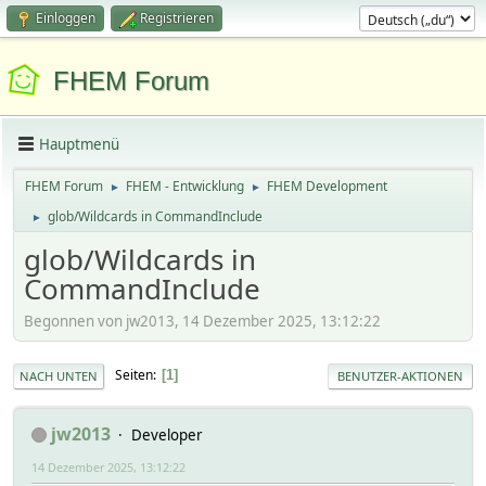
Einloggen
Registrieren
FHEM Forum
Hauptmenü
FHEM Forum
FHEM - Entwicklung
FHEM Development
►
►
glob/Wildcards in CommandInclude
►
glob/Wildcards in
CommandInclude
Begonnen von jw2013, 14 Dezember 2025, 13:12:22
Seiten
1
NACH UNTEN
BENUTZER-AKTIONEN
jw2013
Developer
14 Dezember 2025, 13:12:22