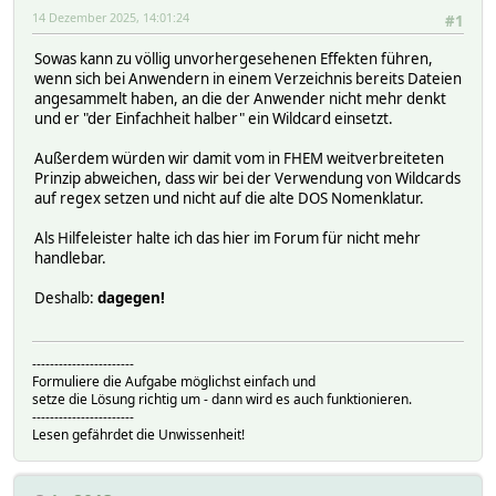
$currcfgfile = $arg;
14 Dezember 2025, 14:01:24
#1
my $bigcmd = "";
Sowas kann zu völlig unvorhergesehenen Effekten führen,
my $lineno = 0;
wenn sich bei Anwendern in einem Verzeichnis bereits Dateien
$rcvdquit = 0;
angesammelt haben, an die der Anwender nicht mehr denkt
while(my $l = <$fh>) {
und er "der Einfachheit halber" ein Wildcard einsetzt.
$lineno++;
$l =~ s/[\r\n]//g;
Außerdem würden wir damit vom in FHEM weitverbreiteten
Prinzip abweichen, dass wir bei der Verwendung von Wildcards
if($l =~ m/^(.*)\\ *$/) { # Multiline command
auf regex setzen und nicht auf die alte DOS Nomenklatur.
$bigcmd .= "$1\n";
Als Hilfeleister halte ich das hier im Forum für nicht mehr
} else {
handlebar.
my $tret = AnalyzeCommandChain($cl, $bigcmd . $l)
if(defined($tret)) {
Deshalb:
dagegen!
Log 5, "$arg line $lineno returned >$tret<";
push @ret, $tret;
}
$bigcmd = "";
-----------------------
Formuliere die Aufgabe möglichst einfach und
}
setze die Lösung richtig um - dann wird es auch funktionieren.
last if($rcvdquit);
-----------------------
Lesen gefährdet die Unwissenheit!
}
close($fh);
} while @files;