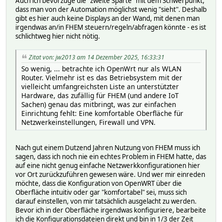
Auch ich bevorzuge die "zweite Sparte" mit dem Schwerpunkt,
dass man von der Automation möglichst wenig "sieht". Deshalb
gibt es hier auch keine Displays an der Wand, mit denen man
irgendwas an/in FHEM steuern/regeln/abfragen könnte - es ist
schlichtweg hier nicht nötig.
Zitat von: jw2013 am 14 Dezember 2025, 16:33:31
So wenig, ... betrachte ich OpenWrt nur als WLAN
Router. Vielmehr ist es das Betriebsystem mit der
vielleicht umfangreichsten Liste an unterstützter
Hardware, das zufällig für FHEM (und andere IoT
Sachen) genau das mitbringt, was zur einfachen
Einrichtung fehlt: Eine komfortable Oberfläche für
Netzwerkeinstellungen, Firewall und VPN.
Nach gut einem Dutzend Jahren Nutzung von FHEM muss ich
sagen, dass ich noch nie ein echtes Problem in FHEM hatte, das
auf eine nicht genug einfache Netzwerkkonfigurationen hier
vor Ort zurückzuführen gewesen wäre. Und wer mir einreden
möchte, dass die Konfiguration von OpenWRT über die
Oberfläche intuitiv oder gar "komfortabel" sei, muss sich
darauf einstellen, von mir tatsächlich ausgelacht zu werden.
Bevor ich in der Oberfläche irgendwas konfiguriere, bearbeite
ich die Konfigurationsdateien direkt und bin in 1/3 der Zeit