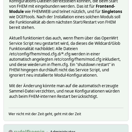
Konfigurations-Dateien bereitstellen können, die beim Start
von FHEM mit eingebunden werden. Das ist für
Frontend-
Module
wie FHEMWEB und telnet nützlich, und für
Singletons
wie DOIFtools. Nach der Installation eines solchen Moduls soll
die Funktionalität ab dem nächsten Start/Restart von FHEM
bereit stehen.
Aktuell funktioniert das auch, wenn fhem über das OpenWrt
Service Script neu gestartet wird, da dieses die Wildcard/Glob
Funktionalität nachbildet: Alle Dateien
/etc/config/fhem/mod.cfg.d/*.cfg werden in einer
automatisch angelegten /etc/config/fhem/mod.cfg inkludiert,
und diese wiederum in fhem.cfg. Ein "shutdown restart" in
FHEM hingegen durchläuft nicht das Service Script, und
ignoriert neu installierte Modul-Konfigurationen.
Mit der Änderung könnte man auf die automatisch erzeugte
Sammel-Datei verzichten, und neue Konfigurationen würden
auch beim FHEM-internen Restart berücksichtigt.
Wer nicht mit der Zeit geht, geht mit der Zeit
rudolfkoenig
Administrator