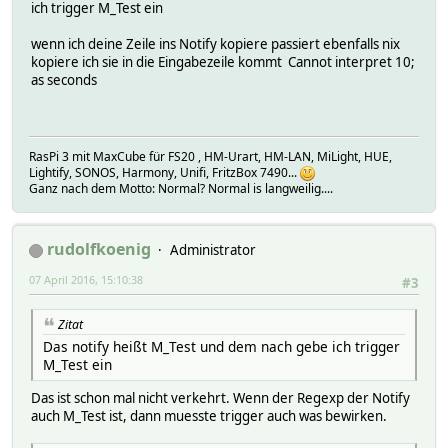
ich trigger M_Test ein
wenn ich deine Zeile ins Notify kopiere passiert ebenfalls nix
kopiere ich sie in die Eingabezeile kommt Cannot interpret 10;
as seconds
RasPi 3 mit MaxCube für FS20 , HM-Urart, HM-LAN, MiLight, HUE,
Lightify, SONOS, Harmony, Unifi, FritzBox 7490...
Ganz nach dem Motto: Normal? Normal is langweilig....
rudolfkoenig
Administrator
07 April 2016, 15:10:38
#3
Zitat
Das notify heißt M_Test und dem nach gebe ich trigger
M_Test ein
Das ist schon mal nicht verkehrt. Wenn der Regexp der Notify
auch M_Test ist, dann muesste trigger auch was bewirken.