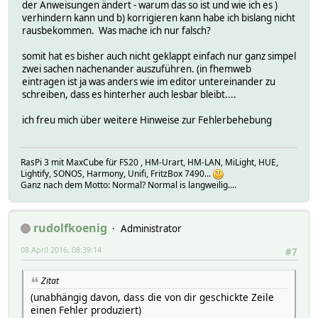
der Anweisungen ändert - warum das so ist und wie ich es )
verhindern kann und b) korrigieren kann habe ich bislang nicht
rausbekommen. Was mache ich nur falsch?
somit hat es bisher auch nicht geklappt einfach nur ganz simpel
zwei sachen nachenander auszuführen. (in fhemweb
eintragen ist ja was anders wie im editor untereinander zu
schreiben, dass es hinterher auch lesbar bleibt....
ich freu mich über weitere Hinweise zur Fehlerbehebung
RasPi 3 mit MaxCube für FS20 , HM-Urart, HM-LAN, MiLight, HUE,
Lightify, SONOS, Harmony, Unifi, FritzBox 7490...
Ganz nach dem Motto: Normal? Normal is langweilig....
rudolfkoenig
Administrator
08 April 2016, 08:39:14
#7
Zitat
(unabhängig davon, dass die von dir geschickte Zeile
einen Fehler produziert)