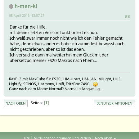
h-man-kl
08 April 2016, 13:07:27
#8
Danke für die Hilfe,
mit deiner letzten Version funktioniert es nun.
Ich weiß zwar immer noch nicht wie ich den Fehler gemacht
habe, denn etwas anderes habe ich zumindest bewusst auch
nicht geschrieben, aber so ist das eben.
Ich versuche dann mal weiterhin mein Glück mit der
übersetzug meiner FS20 Makros nach Fhem....
RasPi 3 mit MaxCube für FS20 , HM-Urart, HM-LAN, MiLight, HUE,
Lightify, SONOS, Harmony, Unifi, FritzBox 7490...
Ganz nach dem Motto: Normal? Normal is langweilig....
Seiten
1
NACH OBEN
BENUTZER-AKTIONEN
|
|
Hilfe
Nutzungsbedingungen und Regeln
Nach oben ▲