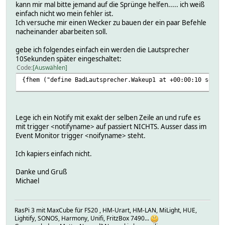
kann mir mal bitte jemand auf die Sprünge helfen..... ich weiß
einfach nicht wo mein fehler ist.
Ich versuche mir einen Wecker zu bauen der ein paar Befehle
nacheinander abarbeiten soll.
gebe ich folgendes einfach ein werden die Lautsprecher
10Sekunden später eingeschaltet:
Code
Auswählen
{fhem ("define BadLautsprecher.Wakeup1 at +00:00:10 set F
Lege ich ein Notify mit exakt der selben Zeile an und rufe es
mit trigger <notifyname> auf passiert NICHTS. Ausser dass im
Event Monitor trigger <noifyname> steht.
Ich kapiers einfach nicht.
Danke und Gruß
Michael
RasPi 3 mit MaxCube für FS20 , HM-Urart, HM-LAN, MiLight, HUE,
Lightify, SONOS, Harmony, Unifi, FritzBox 7490...