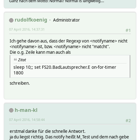
Ganz nach dem Motto: Normal? Normal is langweilig....
rudolfkoenig
Administrator
07 April 2016, 14:37:31
#1
Ich gehe davon aus, dass der Regexp von <notifyname> nicht
<notifyname> ist, bzw. <notifyname> nicht "matcht".
Die o.g. Zeile kann man auch als
Zitat
sleep 10;; set FS20.BadLautsprecher.E on-for-timer
1800
schreiben.
h-man-kl
07 April 2016, 14:58:44
#2
erstmal danke für die schnelle Antwort.
ja du liegst richtig. Das notify heißt M_Test und dem nach gebe