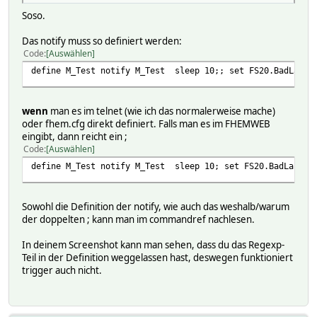
Soso.
Das notify muss so definiert werden:
Code
Auswählen
define M_Test notify M_Test sleep 10;; set FS20.BadLautsp
wenn
man es im telnet (wie ich das normalerweise mache)
oder fhem.cfg direkt definiert. Falls man es im FHEMWEB
eingibt, dann reicht ein ;
Code
Auswählen
define M_Test notify M_Test sleep 10; set FS20.BadLautspr
Sowohl die Definition der notify, wie auch das weshalb/warum
der doppelten ; kann man im commandref nachlesen.
In deinem Screenshot kann man sehen, dass du das Regexp-
Teil in der Definition weggelassen hast, deswegen funktioniert
trigger auch nicht.