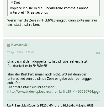
Zitat
kopiere ich sie in die Eingabezeile kommt Cannot
interpret 10; as seconds
Wenn man die Zeile in FHEMWEB eingibt, dann sollte man nur
ein ; statt ;; schreiben.
h-man-kl
07 April 2016, 15:25:44
#4
oha, das mit dem doppelten ;; hab ich übersehen. Jetzt
funktoniert es in FHEMwEB
aber der Rest halt immer noch nicht. WO soll denn der
unterschied sein ob ich ide Zeile eingebe oder per trigger
aufrufe?
Hier mal einfach ein screenshot:
(http://www.bilder-upload.eu/thumb/1fb391-1460036764.jpg)
RasPi 3 mit MaxCube für FS20 , HM-Urart, HM-LAN, MiLight, HUE,