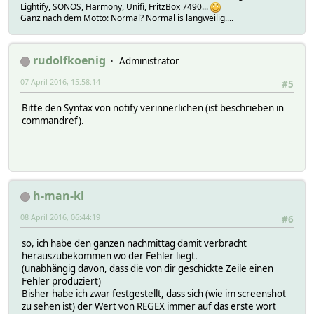
Lightify, SONOS, Harmony, Unifi, FritzBox 7490...
Ganz nach dem Motto: Normal? Normal is langweilig....
rudolfkoenig
Administrator
07 April 2016, 15:58:14
#5
Bitte den Syntax von notify verinnerlichen (ist beschrieben in
commandref).
h-man-kl
08 April 2016, 06:44:19
#6
so, ich habe den ganzen nachmittag damit verbracht
herauszubekommen wo der Fehler liegt.
(unabhängig davon, dass die von dir geschickte Zeile einen
Fehler produziert)
Bisher habe ich zwar festgestellt, dass sich (wie im screenshot
zu sehen ist) der Wert von REGEX immer auf das erste wort