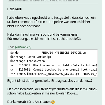
Letzte Bearbeitung
: 28 November 2025, 08:13:44 von Beta-User
Hallo Rudi,
habe eben was eingecheckt und festgestellt, dass da noch ein
uralter commandref-Fix in der pipeline war, den ich bisher
nicht eingecheckt habe.
Habs dann nochmal versucht und bekomme eine
Rückmeldung, die sich mir nicht so recht erschließt:
Code
Auswählen
Sende FHEM/10_MYSENSORS_DEVICE.pm
Übertrage Daten .erledigt
Übertrage Transaktion...
svn: E165001: Übertragen schlug fehl (Details folgen):
svn: E165001: Commit blocked by pre-commit hook (exit cod
*** trunk/fhem/FHEM/10_MYSENSORS_DEVICE.pm: FHEM/10_MYSEN
Eigentlich ist der angemäkelte Eintrag da, also von daher...?
Ist nicht so wichtig, der fix liegt (vermutlich aus diesem Grund)
schon halbe Ewigkeiten in meiner lokalen Kopie...
Danke vorab für's Anschauen