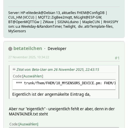
Server: HP-elitedesk@Debian 13, aktuelles FHEM@ConfigDB |
CUL_HM (VCCU) | MQTT2: ZigBee2mqtt, MiLight@ESP-GW,
BT@OpenMQTTGw | ZWave | SIGNALduino | MapleCUN | RHASSPY
svn: u.a Weekday-&RandomTimer, Twilight, div. attrTemplate-files,
MySensors
betateilchen
Developer
27 November 2025, 10:34:22
#1
Zitat von: Beta-User am 26 November 2025, 22:43:15
Code
Auswählen
*** trunk/fhem/FHEM/10_MYSENSORS_DEVICE.pm: FHEM/10_MYSE
Eigentlich ist der angemäkelte Eintrag da,
Aber nur "eigentlich" - uneigentlich fehlt er aber, denn in der
MAINTAINER.txt steht
Code
Auswählen