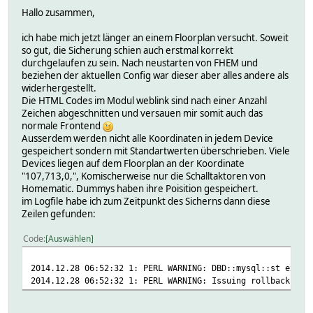
Hallo zusammen,
ich habe mich jetzt länger an einem Floorplan versucht. Soweit
so gut, die Sicherung schien auch erstmal korrekt
durchgelaufen zu sein. Nach neustarten von FHEM und
beziehen der aktuellen Config war dieser aber alles andere als
widerhergestellt.
Die HTML Codes im Modul weblink sind nach einer Anzahl
Zeichen abgeschnitten und versauen mir somit auch das
normale Frontend
Ausserdem werden nicht alle Koordinaten in jedem Device
gespeichert sondern mit Standartwerten überschrieben. Viele
Devices liegen auf dem Floorplan an der Koordinate
"107,713,0,", Komischerweise nur die Schalltaktoren von
Homematic. Dummys haben ihre Poisition gespeichert.
im Logfile habe ich zum Zeitpunkt des Sicherns dann diese
Zeilen gefunden:
Code
Auswählen
2014.12.28 06:52:32 1: PERL WARNING: DBD::mysql::st execu
2014.12.28 06:52:32 1: PERL WARNING: Issuing rollback() d