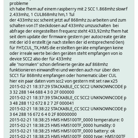
probleme
ich habe fhem auf einem raspberry mit 2 SCC 1.868mhz slowrf
2.433mhz, 1 CUL868mhz hm,1 Tul
der 433mhz scc scheint jetzt auf 868mhz zu arbeiten und zum
schalten von IT steckdosen auf 433mhz umzuschalten bei
abfrage der eingestellten frequenz steht 433,92mhz fhem hat
seit dem update der firmware gestern per autocreate geräte
mit der id 0 erstellt (je nach stellen der id entsprechend 0en)
für FHT,CUL_TX,HMS die erstellten geräte empfangen keine
oder irreale werte bei den geräten steht empfangen von io
device SCC2 also der für 433mhz
alle "normalen" schon definierte geräte auf 868mhz
funktionieren einwandfrei und werden auch nur über den
SCC1 für 868mhz empfangen oder homematic über CUL
hier ein paar daten vom scc2 von gestern mit set raw x25
2015-02-21 18:37:29 STACKABLE_CC SCC2 UNKNOWNCODE p
3 32 288 144 688 4 3 0 2F 000000
2015-02-21 18:37:39 STACKABLE_CC SCC2 UNKNOWNCODE p
3 48 288 112 672 8 2 7 2F 000041
2015-02-21 18:38:22 STACKABLE_CC SCC2 UNKNOWNCODE p
3 64 288 16 672 6 4 0 2F 80000000
2015-02-21 18:38:25 HMS HMS100TF_0000 temperature: 0
2015-02-21 18:38:25 HMS HMS100TF_0000 humidity: 0
2015-02-21 18:38:25 HMS HMS100TF_0000 battery: ok
2015-02-21 18:38:25 HMS HMS100TF_0000 type: HMS100TF