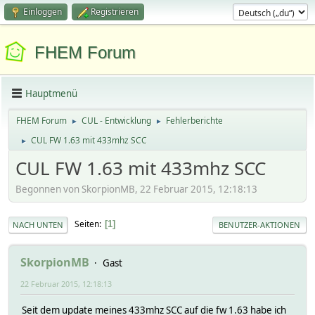
Einloggen
Registrieren
FHEM Forum
Hauptmenü
FHEM Forum
CUL - Entwicklung
Fehlerberichte
►
►
CUL FW 1.63 mit 433mhz SCC
►
CUL FW 1.63 mit 433mhz SCC
Begonnen von SkorpionMB, 22 Februar 2015, 12:18:13
Seiten
1
NACH UNTEN
BENUTZER-AKTIONEN
SkorpionMB
Gast
22 Februar 2015, 12:18:13
Seit dem update meines 433mhz SCC auf die fw 1.63 habe ich