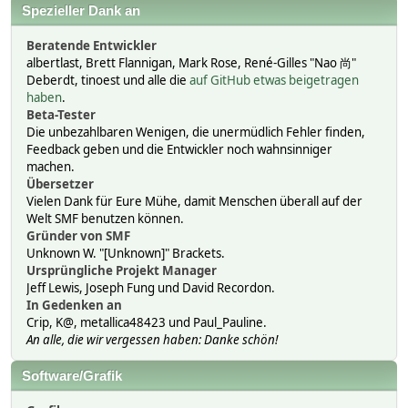
Spezieller Dank an
Beratende Entwickler
albertlast, Brett Flannigan, Mark Rose, René-Gilles "Nao 尚"
Deberdt, tinoest und alle die
auf GitHub etwas beigetragen
haben
.
Beta-Tester
Die unbezahlbaren Wenigen, die unermüdlich Fehler finden,
Feedback geben und die Entwickler noch wahnsinniger
machen.
Übersetzer
Vielen Dank für Eure Mühe, damit Menschen überall auf der
Welt SMF benutzen können.
Gründer von SMF
Unknown W. "[Unknown]" Brackets.
Ursprüngliche Projekt Manager
Jeff Lewis, Joseph Fung und David Recordon.
In Gedenken an
Crip, K@, metallica48423 und Paul_Pauline.
An alle, die wir vergessen haben: Danke schön!
Software/Grafik