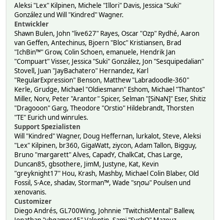
Aleksi "Lex" Kilpinen, Michele "Illori" Davis, Jessica "Suki"
González und Will "Kindred" Wagner.
Entwickler
Shawn Bulen, John "live627" Rayes, Oscar "Ozp" Rydhé, Aaron
van Geffen, Antechinus, Bjoern "Bloc" Kristiansen, Brad
"IchBin™" Grow, Colin Schoen, emanuele, Hendrik Jan
"Compuart" Visser, Jessica "Suki" González, Jon "Sesquipedalian"
Stovell, Juan "JayBachatero" Hernandez, Karl
"RegularExpression" Benson, Matthew "Labradoodle-360"
Kerle, Grudge, Michael "Oldiesmann" Eshom, Michael "Thantos"
Miller, Norv, Peter "Arantor" Spicer, Selman "[SiNaN]" Eser, Shitiz
"Dragooon" Garg, Theodore "Orstio" Hildebrandt, Thorsten
"TE" Eurich und winrules.
Support Spezialisten
Will "Kindred" Wagner, Doug Heffernan, lurkalot, Steve, Aleksi
"Lex" Kilpinen, br360, GigaWatt, ziycon, Adam Tallon, Bigguy,
Bruno "margarett" Alves, CapadY, ChalkCat, Chas Large,
Duncan85, gbsothere, JimM, Justyne, Kat, Kevin
"greyknight17" Hou, Krash, Mashby, Michael Colin Blaber, Old
Fossil, S-Ace, shadav, Storman™, Wade "sησω" Poulsen und
xenovanis.
Customizer
Diego Andrés, GL700Wing, Johnnie "TwitchisMental" Ballew,