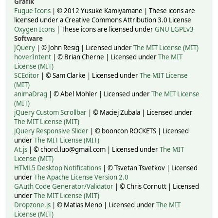
Grafik
Fugue Icons
| © 2012 Yusuke Kamiyamane | These icons are
licensed under a Creative Commons Attribution 3.0 License
Oxygen Icons
| These icons are licensed under
GNU LGPLv3
Software
JQuery
| © John Resig | Licensed under
The MIT License (MIT)
hoverIntent
| © Brian Cherne | Licensed under
The MIT
License (MIT)
SCEditor
| © Sam Clarke | Licensed under
The MIT License
(MIT)
animaDrag
| © Abel Mohler | Licensed under
The MIT License
(MIT)
jQuery Custom Scrollbar
| © Maciej Zubala | Licensed under
The MIT License (MIT)
jQuery Responsive Slider
| © booncon ROCKETS | Licensed
under
The MIT License (MIT)
At.js
| © chord.luo@gmail.com | Licensed under
The MIT
License (MIT)
HTML5 Desktop Notifications
| © Tsvetan Tsvetkov | Licensed
under
The Apache License Version 2.0
GAuth Code Generator/Validator
| © Chris Cornutt | Licensed
under
The MIT License (MIT)
Dropzone.js
| © Matias Meno | Licensed under
The MIT
License (MIT)