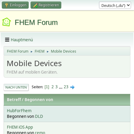
Einloggen
Registrieren
FHEM Forum
Hauptmenü
FHEM Forum
FHEM
Mobile Devices
►
►
Mobile Devices
FHEM auf mobilen Geräten.
2
3
...
23
Seiten
1
NACH UNTEN
Betreff
/
Begonnen von
HubForFhem
Begonnen von
DLD
FHEM iOS App
Begonnen von
remo