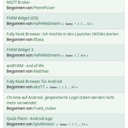
MQTT Broker
Begonnen von
FhemPiUser
FHEM Wdget (iOS)
Begonnen von
HaPeRiebmann
1
2
3
...
56
Seiten
Fully Kiosk Browser: Ich möchte in den Launcher (NOVA) starten
Begonnen von
Eltasa
FHEM Widget 3
Begonnen von
HaPeRiebmann
1
2
Alle
Seiten
andFHEM - end of life
Begonnen von
Matthias
Fully Kiosk Browser für Android
Begonnen von
aloz77
1
2
3
...
99
Seiten
Chrome auf Android, gespeicherte Login Daten werden nicht
mehr verwendet
Begonnen von
Frank_Huber
Quick Fhem - Android App
Begonnen von
EpicMinister
1
2
3
...
24
Seiten