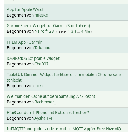
App für Apple Watch
Begonnen von
mfeske
GarminFhem (Widget für Garmin Sportuhren)
Begonnen von
Nairolf123
1
2
3
...
6
Alle
Seiten
FHEM App - Garmin
Begonnen von
Talkabout
iOS/iPadOS Scriptable Widget
Begonnen von
Che007
TabletUI: Dimmer Widget funktioniert im mobilen Chrome sehr
schlecht
Begonnen von
Jackie
Wie man den Cache auf dem Samsung A72 löscht
Begonnen von
BachmeierJJ
FTui3 auf dem I-Phone mit Button refreshen?
Begonnen von
AyshaHM
IoTMQTTPanel (oder andere Mobile MQTT App) + Free HiveMQ