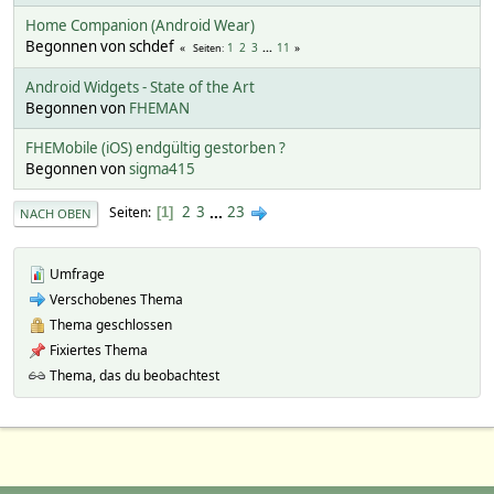
Home Companion (Android Wear)
Begonnen von schdef
1
2
3
...
11
Seiten
Android Widgets - State of the Art
Begonnen von
FHEMAN
FHEMobile (iOS) endgültig gestorben ?
Begonnen von
sigma415
2
3
...
23
Seiten
1
NACH OBEN
Umfrage
Verschobenes Thema
Thema geschlossen
Fixiertes Thema
Thema, das du beobachtest