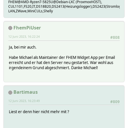
FHEM@AMD-Ryzen7-5825U@Debian-LXC (ProxmoxHOST),
CUL1101,FS20,IT,DS18B20,DS2413(Heizungslogger),DS2423(Stromlogger
LAN,ZWave,MiniCULs,Shelly
FhemPiUser
12 Juni 2023, 16:22:24
#808
Ja, bei mir auch.
Habe Michael als Maintainer der FHEM Widget App per Email
erreicht und er hat den Server neu gestartet. War wohl aus
irgendeinem Grund abgeschmiert. Danke Michael!
Bartimaus
12 Juni 2023, 16:23:49
#809
Liest er denn hier nicht mehr mit ?