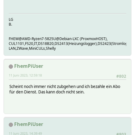
LG
B.
FHEM@AMD-Ryzen7-5825U@Debian-LXC (ProxmoxHOST),
CUL1101,FS20,IT,DS18B20,DS2413(Heizungslogger),DS2423(Stromlogger
LAN,ZWave,MiniCULs,Shelly
FhemPiUser
11 Juni 2023, 12:59:18
#802
Scheint noch immer nicht zubgehen und ich bezahle ein Abo
für den Dienst. Das kann doch nicht sein.
FhemPiUser
11 Juni 2023, 14:39:49
#803