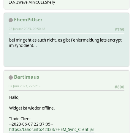
LAN,ZWave,MiniCULs,Shelly
FhemPiUser
22 Januar 2023, 20:50:48
#799
bei mir geht es auch nicht, es gibt Fehlermeldung lets encrypt
im sync client...
Bartimaus
07 Juni 2023, 22:52:55
#800
Hallo,
Widget ist wieder offline.
"Lade Client
--2023-06-07 22:37:05--
https://tasior.info:42333/FHEM_Sync_Client.jar