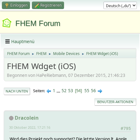
Einloggen
Registrieren
FHEM Forum
Hauptmenü
FHEM Forum
FHEM
Mobile Devices
FHEM Wdget (iOS)
►
►
►
FHEM Wdget (iOS)
Begonnen von HaPeRiebmann, 07 Dezember 2015, 21:46:23
1
...
52
53
55
56
Seiten
54
NACH UNTEN
BENUTZER-AKTIONEN
Dracolein
30 Oktober 2022, 17:21:16
#795
Wird dies Projekt noch supportet? Die letzte Version lt. Apple