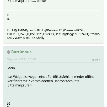
Bitte mal prüfen .... danke
LG
B.
FHEM@AMD-Ryzen7-5825U@Debian-LXC (ProxmoxHOST),
CUL1101,FS20,IT,DS18B20,DS2413(Heizungslogger),DS2423(Stromlogger
LAN,ZWave,MiniCULs,Shelly
Bartimaus
18 Januar 2023, 15:32:08
#797
Moin,
das Widget ist wegen eines Zertifikatsfehlers wieder offline.
Verifiziert mit 2 verschiedenen Handys/Accounts.
Bitte mal prüfen.
LG