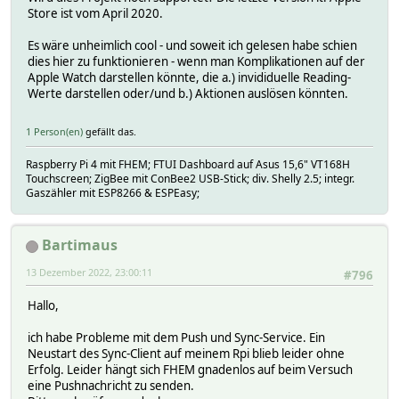
Store ist vom April 2020.
Es wäre unheimlich cool - und soweit ich gelesen habe schien
dies hier zu funktionieren - wenn man Komplikationen auf der
Apple Watch darstellen könnte, die a.) invididuelle Reading-
Werte darstellen oder/und b.) Aktionen auslösen könnten.
1 Person(en)
gefällt das.
Raspberry Pi 4 mit FHEM; FTUI Dashboard auf Asus 15,6" VT168H
Touchscreen; ZigBee mit ConBee2 USB-Stick; div. Shelly 2.5; integr.
Gaszähler mit ESP8266 & ESPEasy;
Bartimaus
13 Dezember 2022, 23:00:11
#796
Hallo,
ich habe Probleme mit dem Push und Sync-Service. Ein
Neustart des Sync-Client auf meinem Rpi blieb leider ohne
Erfolg. Leider hängt sich FHEM gnadenlos auf beim Versuch
eine Pushnachricht zu senden.