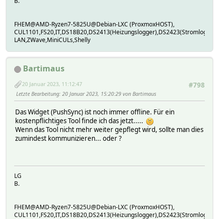
B.
FHEM@AMD-Ryzen7-5825U@Debian-LXC (ProxmoxHOST),
CUL1101,FS20,IT,DS18B20,DS2413(Heizungslogger),DS2423(Stromlogger
LAN,ZWave,MiniCULs,Shelly
Bartimaus
20 Januar 2023, 11:12:47
#798
Letzte Bearbeitung
: 20 Januar 2023, 15:20:29 von Bartimaus
Das Widget (PushSync) ist noch immer offline. Für ein
kostenpflichtiges Tool finde ich das jetzt.....
Wenn das Tool nicht mehr weiter gepflegt wird, sollte man dies
zumindest kommunizieren... oder ?
LG
B.
FHEM@AMD-Ryzen7-5825U@Debian-LXC (ProxmoxHOST),
CUL1101,FS20,IT,DS18B20,DS2413(Heizungslogger),DS2423(Stromlogger