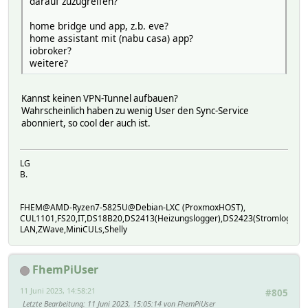
darauf zuzugreifen?
home bridge und app, z.b. eve?
home assistant mit (nabu casa) app?
iobroker?
weitere?
Kannst keinen VPN-Tunnel aufbauen?
Wahrscheinlich haben zu wenig User den Sync-Service
abonniert, so cool der auch ist.
LG
B.
FHEM@AMD-Ryzen7-5825U@Debian-LXC (ProxmoxHOST),
CUL1101,FS20,IT,DS18B20,DS2413(Heizungslogger),DS2423(Stromlogger
LAN,ZWave,MiniCULs,Shelly
FhemPiUser
11 Juni 2023, 14:58:21
#805
Letzte Bearbeitung
: 11 Juni 2023, 15:05:14 von FhemPiUser