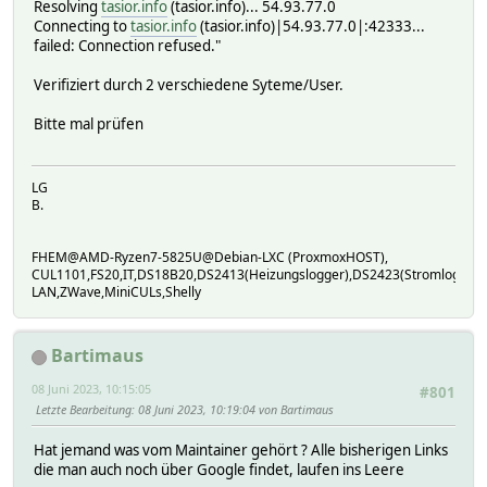
Resolving
tasior.info
(tasior.info)... 54.93.77.0
Connecting to
tasior.info
(tasior.info)|54.93.77.0|:42333...
failed: Connection refused."
Verifiziert durch 2 verschiedene Syteme/User.
Bitte mal prüfen
LG
B.
FHEM@AMD-Ryzen7-5825U@Debian-LXC (ProxmoxHOST),
CUL1101,FS20,IT,DS18B20,DS2413(Heizungslogger),DS2423(Stromlogger
LAN,ZWave,MiniCULs,Shelly
Bartimaus
08 Juni 2023, 10:15:05
#801
Letzte Bearbeitung
: 08 Juni 2023, 10:19:04 von Bartimaus
Hat jemand was vom Maintainer gehört ? Alle bisherigen Links
die man auch noch über Google findet, laufen ins Leere