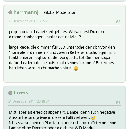
herrmannj
Global Moderator
21 Dezember 2014, 18:35:28
#3
ja, genau um das netzteil geht es. Wo wolltest Du denn
dimmer ranhängen - hinter das netzteil ?
lange Rede, die dimmer für LED unterscheiden sich von den
"normalen" dimmern - und zwei in Reihe wird schon gar nicht
funktionieren. ggf sorgt der vorgeschaltet Dimmer sogar
dafür das der interne außerhalb seines "grünen" Bereiches
betrieben wird. Nicht machen bitte.
Invers
21 Dezember 2014, 20:18:34
#4
Mist, aber als erledigt abgehakt. Danke, denn auch negative
Auskünfte sind ja (wie in diesem Fall) viel wert.
Ich lass also meinen Plan fallen und such mir im Internet eine
Lampe ohne Dimmer oder gleich mit WiFi Modul.