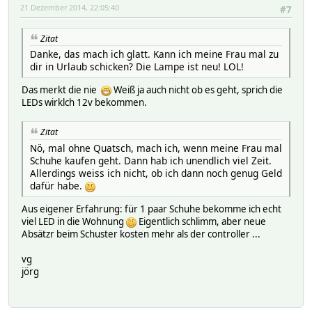
21 Dezember 2014, 22:05:40
#7
Zitat
Danke, das mach ich glatt. Kann ich meine Frau mal zu
dir in Urlaub schicken? Die Lampe ist neu! LOL!
Das merkt die nie
Weiß ja auch nicht ob es geht, sprich die
LEDs wirklch 12v bekommen.
Zitat
Nö, mal ohne Quatsch, mach ich, wenn meine Frau mal
Schuhe kaufen geht. Dann hab ich unendlich viel Zeit.
Allerdings weiss ich nicht, ob ich dann noch genug Geld
dafür habe.
Aus eigener Erfahrung: für 1 paar Schuhe bekomme ich echt
viel LED in die Wohnung
Eigentlich schlimm, aber neue
Absätzr beim Schuster kosten mehr als der controller ...
vg
jörg