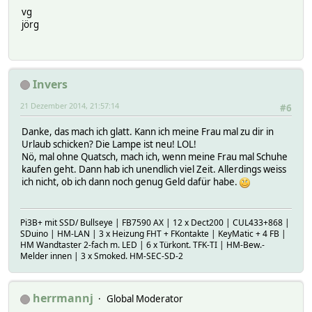
vg
jörg
Invers
21 Dezember 2014, 21:57:14
#6
Danke, das mach ich glatt. Kann ich meine Frau mal zu dir in
Urlaub schicken? Die Lampe ist neu! LOL!
Nö, mal ohne Quatsch, mach ich, wenn meine Frau mal Schuhe
kaufen geht. Dann hab ich unendlich viel Zeit. Allerdings weiss
ich nicht, ob ich dann noch genug Geld dafür habe.
Pi3B+ mit SSD/ Bullseye | FB7590 AX | 12 x Dect200 | CUL433+868 |
SDuino | HM-LAN | 3 x Heizung FHT + FKontakte | KeyMatic + 4 FB |
HM Wandtaster 2-fach m. LED | 6 x Türkont. TFK-TI | HM-Bew.-
Melder innen | 3 x Smoked. HM-SEC-SD-2
herrmannj
Global Moderator