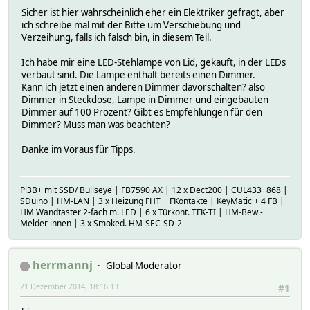
Sicher ist hier wahrscheinlich eher ein Elektriker gefragt, aber
ich schreibe mal mit der Bitte um Verschiebung und
Verzeihung, falls ich falsch bin, in diesem Teil.
Ich habe mir eine LED-Stehlampe von Lid, gekauft, in der LEDs
verbaut sind. Die Lampe enthält bereits einen Dimmer.
Kann ich jetzt einen anderen Dimmer davorschalten? also
Dimmer in Steckdose, Lampe in Dimmer und eingebauten
Dimmer auf 100 Prozent? Gibt es Empfehlungen für den
Dimmer? Muss man was beachten?
Danke im Voraus für Tipps.
Pi3B+ mit SSD/ Bullseye | FB7590 AX | 12 x Dect200 | CUL433+868 |
SDuino | HM-LAN | 3 x Heizung FHT + FKontakte | KeyMatic + 4 FB |
HM Wandtaster 2-fach m. LED | 6 x Türkont. TFK-TI | HM-Bew.-
Melder innen | 3 x Smoked. HM-SEC-SD-2
herrmannj
Global Moderator
21 Dezember 2014, 18:16:13
#1