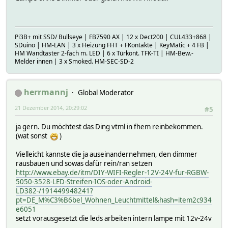
Pi3B+ mit SSD/ Bullseye | FB7590 AX | 12 x Dect200 | CUL433+868 |
SDuino | HM-LAN | 3 x Heizung FHT + FKontakte | KeyMatic + 4 FB |
HM Wandtaster 2-fach m. LED | 6 x Türkont. TFK-TI | HM-Bew.-
Melder innen | 3 x Smoked. HM-SEC-SD-2
herrmannj
Global Moderator
21 Dezember 2014, 20:29:02
#5
ja gern. Du möchtest das Ding vtml in fhem reinbekommen.
(wat sonst
)
Vielleicht kannste die ja auseinandernehmen, den dimmer
rausbauen und sowas dafür rein/ran setzen
http://www.ebay.de/itm/DIY-WIFI-Regler-12V-24V-fur-RGBW-
5050-3528-LED-Streifen-IOS-oder-Android-
LD382-/191449948241?
pt=DE_M%C3%B6bel_Wohnen_Leuchtmittel&hash=item2c934
e6051
setzt vorausgesetzt die leds arbeiten intern lampe mit 12v-24v