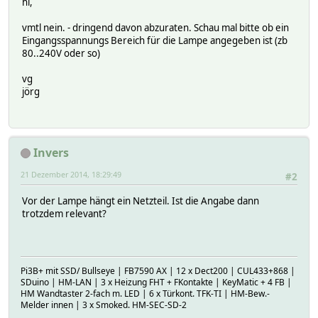
hi,
vmtl nein. - dringend davon abzuraten. Schau mal bitte ob ein
Eingangsspannungs Bereich für die Lampe angegeben ist (zb
80..240V oder so)
vg
jörg
Invers
21 Dezember 2014, 18:29:49
#2
Vor der Lampe hängt ein Netzteil. Ist die Angabe dann
trotzdem relevant?
Pi3B+ mit SSD/ Bullseye | FB7590 AX | 12 x Dect200 | CUL433+868 |
SDuino | HM-LAN | 3 x Heizung FHT + FKontakte | KeyMatic + 4 FB |
HM Wandtaster 2-fach m. LED | 6 x Türkont. TFK-TI | HM-Bew.-
Melder innen | 3 x Smoked. HM-SEC-SD-2