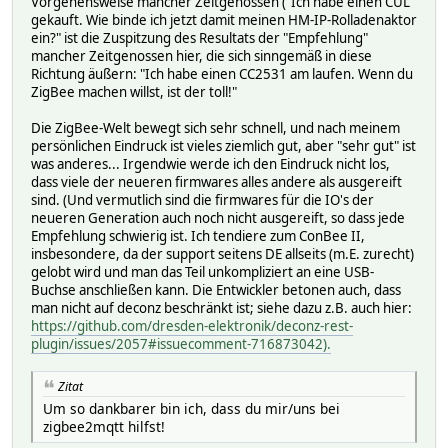
Vorgehensweise mancher Zeitgenossen ("Ich habe einen CUL
gekauft. Wie binde ich jetzt damit meinen HM-IP-Rolladenaktor
ein?" ist die Zuspitzung des Resultats der "Empfehlung"
mancher Zeitgenossen hier, die sich sinngemäß in diese
Richtung äußern: "Ich habe einen CC2531 am laufen. Wenn du
ZigBee machen willst, ist der toll!"
Die ZigBee-Welt bewegt sich sehr schnell, und nach meinem
persönlichen Eindruck ist vieles ziemlich gut, aber "sehr gut" ist
was anderes... Irgendwie werde ich den Eindruck nicht los,
dass viele der neueren firmwares alles andere als ausgereift
sind. (Und vermutlich sind die firmwares für die IO's der
neueren Generation auch noch nicht ausgereift, so dass jede
Empfehlung schwierig ist. Ich tendiere zum ConBee II,
insbesondere, da der support seitens DE allseits (m.E. zurecht)
gelobt wird und man das Teil unkompliziert an eine USB-
Buchse anschließen kann. Die Entwickler betonen auch, dass
man nicht auf deconz beschränkt ist; siehe dazu z.B. auch hier:
https://github.com/dresden-elektronik/deconz-rest-
plugin/issues/2057#issuecomment-716873042).
Zitat
Um so dankbarer bin ich, dass du mir/uns bei
zigbee2mqtt hilfst!