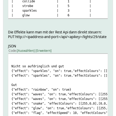
| collide | 1 |
| strobe | 5 |
| sparkles | 3 |
| glow | 6 |
Die Effekte kann man mit der Rest Api dann direkt steuern:
PUT http://<ipaddress-and-port>/api/<apikey>/lights/29/state
JSON
Code
Auswählen
Erweitern
Nicht so aufdringlich und gut
{"effect": "sparkles", "on": true,"effectColours": [[0,0,
{"effect": "sparkles", "on": true,"effectColours": [[0,25
Gut
{"effect": "rainbow", "on": true}
{"effect": "waves", "on": true,"effectColours": [[255,0,0
{"effect": "waves", "on": true,"effectColours": [[255,114
{"effect": "snake", "effectColours": [[255,0,0],[0,0,255]
{"effect": "glow", "on": true,"effectColours": [[255,0,0]
{"effect": "flag", "effectSpeed": 10, "effectColours": [[