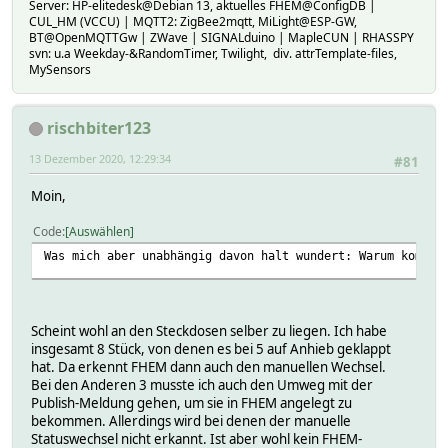
Server: HP-elitedesk@Debian 13, aktuelles FHEM@ConfigDB |
CUL_HM (VCCU) | MQTT2: ZigBee2mqtt, MiLight@ESP-GW,
BT@OpenMQTTGw | ZWave | SIGNALduino | MapleCUN | RHASSPY
svn: u.a Weekday-&RandomTimer, Twilight, div. attrTemplate-files,
MySensors
rischbiter123
13 Dezember 2020, 12:29:34
#81
Moin,
Code
Auswählen
Was mich aber unabhängig davon halt wundert: Warum kommt 
Scheint wohl an den Steckdosen selber zu liegen. Ich habe
insgesamt 8 Stück, von denen es bei 5 auf Anhieb geklappt
hat. Da erkennt FHEM dann auch den manuellen Wechsel.
Bei den Anderen 3 musste ich auch den Umweg mit der
Publish-Meldung gehen, um sie in FHEM angelegt zu
bekommen. Allerdings wird bei denen der manuelle
Statuswechsel nicht erkannt. Ist aber wohl kein FHEM-