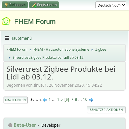
Einloggen
Registrieren
FHEM Forum
Hauptmenü
FHEM Forum
FHEM - Hausautomations-Systeme
Zigbee
►
►
Silvercrest Zigbee Produkte bei Lidl ab 03.12.
►
Silvercrest Zigbee Produkte bei
Lidl ab 03.12.
Begonnen von sinus61, 20 November 2020, 15:34:22
1
...
4
5
7
8
...
10
Seiten
6
NACH UNTEN
BENUTZER-AKTIONEN
Beta-User
Developer