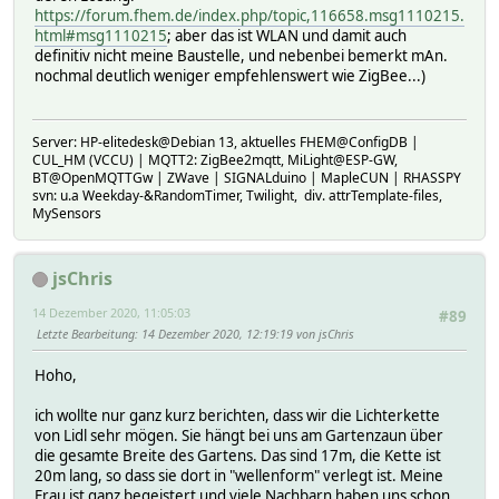
https://forum.fhem.de/index.php/topic,116658.msg1110215.
html#msg1110215
; aber das ist WLAN und damit auch
definitiv nicht meine Baustelle, und nebenbei bemerkt mAn.
nochmal deutlich weniger empfehlenswert wie ZigBee...)
Server: HP-elitedesk@Debian 13, aktuelles FHEM@ConfigDB |
CUL_HM (VCCU) | MQTT2: ZigBee2mqtt, MiLight@ESP-GW,
BT@OpenMQTTGw | ZWave | SIGNALduino | MapleCUN | RHASSPY
svn: u.a Weekday-&RandomTimer, Twilight, div. attrTemplate-files,
MySensors
jsChris
14 Dezember 2020, 11:05:03
#89
Letzte Bearbeitung
: 14 Dezember 2020, 12:19:19 von jsChris
Hoho,
ich wollte nur ganz kurz berichten, dass wir die Lichterkette
von Lidl sehr mögen. Sie hängt bei uns am Gartenzaun über
die gesamte Breite des Gartens. Das sind 17m, die Kette ist
20m lang, so dass sie dort in "wellenform" verlegt ist. Meine
Frau ist ganz begeistert und viele Nachbarn haben uns schon