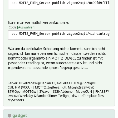
set MQTT2_FHEM_Server publish zigbee2mqtt/0x90fd9ffffe0bc
Kann man vermutlich vereinfachen zu
Code
Auswählen
set MQTT2_FHEM_Server publish zigbee2mqtt/<id eintragen>/
Warum da bei lokaler Schaltung nichts kommt, kann ich nicht
sagen, ich bin nur eben ziemlich sicher, dass entweder nichts
kommt oder irgendwo ein MQTT2_DEVICE zu finden ist mit
passender readingList, wenn autocreate aktiv ist und nicht
irgendwo eine passende ignoreRegexp gesetzt...
Server: HP-elitedesk@Debian 13, aktuelles FHEM@ConfigDB |
CUL_HM (VCCU) | MQTT2: ZigBee2mqtt, MiLight@ESP-GW,
BT@OpenMQTTGw | ZWave | SIGNALduino | MapleCUN | RHASSPY
svn: u.a Weekday-&RandomTimer, Twilight, div. attrTemplate-files,
MySensors
gadget