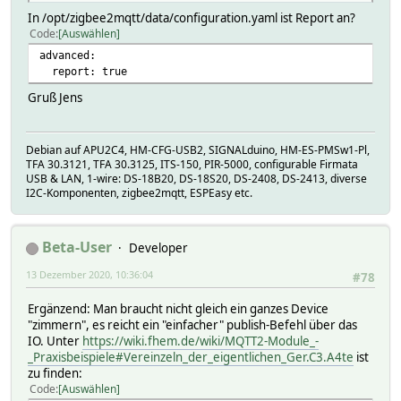
In /opt/zigbee2mqtt/data/configuration.yaml ist Report an?
Code
Auswählen
advanced:
report: true
Gruß Jens
Debian auf APU2C4, HM-CFG-USB2, SIGNALduino, HM-ES-PMSw1-Pl,
TFA 30.3121, TFA 30.3125, ITS-150, PIR-5000, configurable Firmata
USB & LAN, 1-wire: DS-18B20, DS-18S20, DS-2408, DS-2413, diverse
I2C-Komponenten, zigbee2mqtt, ESPEasy etc.
Beta-User
Developer
13 Dezember 2020, 10:36:04
#78
Ergänzend: Man braucht nicht gleich ein ganzes Device
"zimmern", es reicht ein "einfacher" publish-Befehl über das
IO. Unter
https://wiki.fhem.de/wiki/MQTT2-Module_-
_Praxisbeispiele#Vereinzeln_der_eigentlichen_Ger.C3.A4te
ist
zu finden:
Code
Auswählen