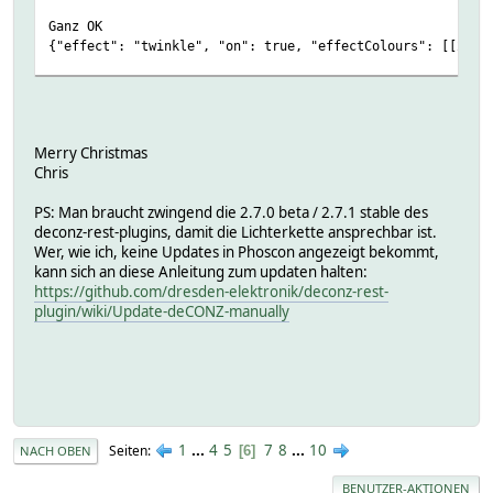
Ganz OK
{"effect": "twinkle", "on": true, "effectColours": [[255,
Geht so
{"effect": "strobe", "on": true, "effectColours": [[255,0
{"effect": "updown", "on": true,"effectColours": [[255,0,
{"effect": "collide", "on": true}
Merry Christmas
{"effect": "vintage", "on": true}
Chris
{"effect": "snow", "on": true,"effectColours": [[0,0,255]
{"effect": "fading", "on": true}
PS: Man braucht zwingend die 2.7.0 beta / 2.7.1 stable des
deconz-rest-plugins, damit die Lichterkette ansprechbar ist.
Wer, wie ich, keine Updates in Phoscon angezeigt bekommt,
kann sich an diese Anleitung zum updaten halten:
https://github.com/dresden-elektronik/deconz-rest-
plugin/wiki/Update-deCONZ-manually
1
...
4
5
7
8
...
10
Seiten
6
NACH OBEN
BENUTZER-AKTIONEN