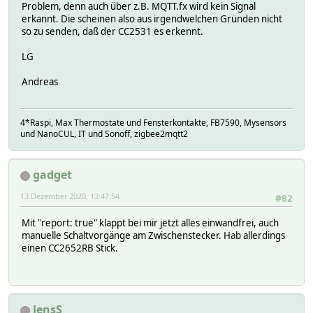
Problem, denn auch über z.B. MQTT.fx wird kein Signal
erkannt. Die scheinen also aus irgendwelchen Gründen nicht
so zu senden, daß der CC2531 es erkennt.
LG
Andreas
4*Raspi, Max Thermostate und Fensterkontakte, FB7590, Mysensors
und NanoCUL, IT und Sonoff, zigbee2mqtt2
gadget
13 Dezember 2020, 13:47:54
#82
Mit "report: true" klappt bei mir jetzt alles einwandfrei, auch
manuelle Schaltvorgänge am Zwischenstecker. Hab allerdings
einen CC2652RB Stick.
JensS