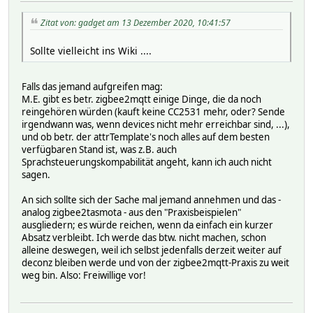
Zitat von: gadget am 13 Dezember 2020, 10:41:57
Sollte vielleicht ins Wiki ....
Falls das jemand aufgreifen mag:
M.E. gibt es betr. zigbee2mqtt einige Dinge, die da noch
reingehören würden (kauft keine CC2531 mehr, oder? Sende
irgendwann was, wenn devices nicht mehr erreichbar sind, ...),
und ob betr. der attrTemplate's noch alles auf dem besten
verfügbaren Stand ist, was z.B. auch
Sprachsteuerungskompabilität angeht, kann ich auch nicht
sagen.
An sich sollte sich der Sache mal jemand annehmen und das -
analog zigbee2tasmota - aus den "Praxisbeispielen"
ausgliedern; es würde reichen, wenn da einfach ein kurzer
Absatz verbleibt. Ich werde das btw. nicht machen, schon
alleine deswegen, weil ich selbst jedenfalls derzeit weiter auf
deconz bleiben werde und von der zigbee2mqtt-Praxis zu weit
weg bin. Also: Freiwillige vor!