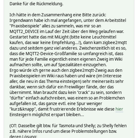
Danke für die Rückmeldung.
Ich hätte in dem Zusammenhang eine Bitte zurück:
Irgendwann habe ich mal angefangen, unter dem Arbeitstitel
"Praxisbeispiele" alles zu sammeln, was mir so an
MQTT2_DEVICE im Lauf der Zeit über den Weg gelaufen war.
Gestartet hatte das mit MiLight (bitte keine Leuchtmittel
kaufen, das war keine Empfehlung...!), dann kam zigbee2mqtt
dazu und seitdem ganz viel anderes. Zwischenzeitlich ist es so,
dass die MQTT2-Device-Großfamilie so umfangreich ist, dass
man für jede Familie eigentlich einen eigenen Zweig im Wiki
aufmachen sollte, um auf Spezialitäten einzugehen.
Ergo würde ich gerne auch den zigbee2mqtt-Zweig aus den
Praxisbeispielen im Wiki raus haben und wäre (im Interesse
aller, die neu in das Thema einsteigen) sehr meinerseits sehr
dankbar, wenn sich dafür ein Freiwilliger fände, der das
übernimmt. Man braucht dazu kein "crack" zu sein, sondern
"dürfte" einfach aufschreiben, was einem so an Problemchen
aufgefallen ist, das ganze evtl. eine Spur weniger
"kurz&knapp", damit frustrierende Erlebnisse wie diese
hier
Einsteigern möglichst erspart bleiben...
(OT: Dasselbe gilt btw. für Tasmota und Shelly; zu Shelly fehlen
z.B. nähere Infos rund um diese Problemstellungen bzw.
deren Lösung: