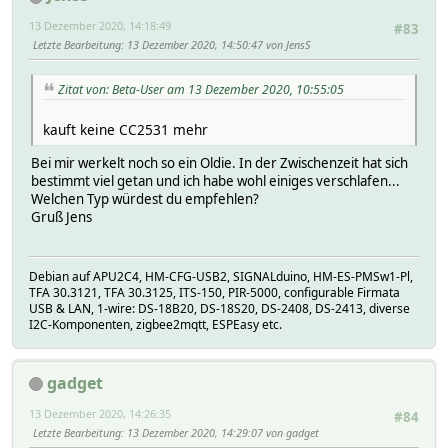
13 Dezember 2020, 14:18:49
#83
Letzte Bearbeitung
: 13 Dezember 2020, 14:50:47 von JensS
Zitat von: Beta-User am 13 Dezember 2020, 10:55:05
kauft keine CC2531 mehr
Bei mir werkelt noch so ein Oldie. In der Zwischenzeit hat sich
bestimmt viel getan und ich habe wohl einiges verschlafen...
Welchen Typ würdest du empfehlen?
Gruß Jens
Debian auf APU2C4, HM-CFG-USB2, SIGNALduino, HM-ES-PMSw1-Pl,
TFA 30.3121, TFA 30.3125, ITS-150, PIR-5000, configurable Firmata
USB & LAN, 1-wire: DS-18B20, DS-18S20, DS-2408, DS-2413, diverse
I2C-Komponenten, zigbee2mqtt, ESPEasy etc.
gadget
13 Dezember 2020, 14:26:35
#84
Letzte Bearbeitung
: 13 Dezember 2020, 14:29:07 von gadget