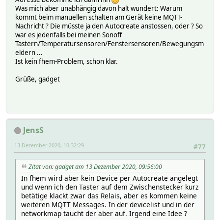
Was mich aber unabhängig davon halt wundert: Warum
kommt beim manuellen schalten am Gerät keine MQTT-
Nachricht ? Die müsste ja den Autocreate anstossen, oder ? So
war es jedenfalls bei meinen Sonoff
Tastern/Temperatursensoren/Fenstersensoren/Bewegungsm
eldern ...
Ist kein fhem-Problem, schon klar.
Grüße, gadget
JensS
13 Dezember 2020, 10:32:29
#77
Zitat von: gadget am 13 Dezember 2020, 09:56:00
In fhem wird aber kein Device per Autocreate angelegt
und wenn ich den Taster auf dem Zwischenstecker kurz
betätige klackt zwar das Relais, aber es kommen keine
weiteren MQTT Messages. In der devicelist und in der
networkmap taucht der aber auf. Irgend eine Idee ?