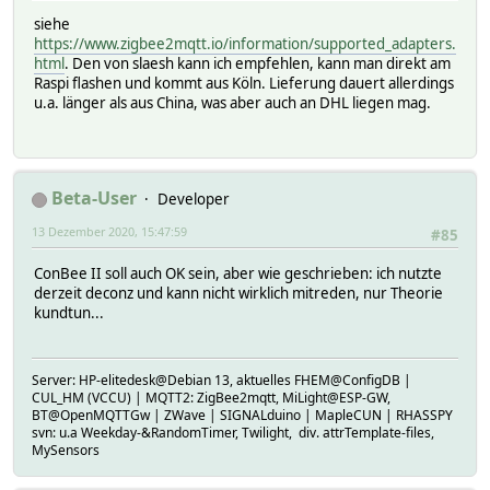
siehe
https://www.zigbee2mqtt.io/information/supported_adapters.
html
. Den von slaesh kann ich empfehlen, kann man direkt am
Raspi flashen und kommt aus Köln. Lieferung dauert allerdings
u.a. länger als aus China, was aber auch an DHL liegen mag.
Beta-User
Developer
13 Dezember 2020, 15:47:59
#85
ConBee II soll auch OK sein, aber wie geschrieben: ich nutzte
derzeit deconz und kann nicht wirklich mitreden, nur Theorie
kundtun...
Server: HP-elitedesk@Debian 13, aktuelles FHEM@ConfigDB |
CUL_HM (VCCU) | MQTT2: ZigBee2mqtt, MiLight@ESP-GW,
BT@OpenMQTTGw | ZWave | SIGNALduino | MapleCUN | RHASSPY
svn: u.a Weekday-&RandomTimer, Twilight, div. attrTemplate-files,
MySensors