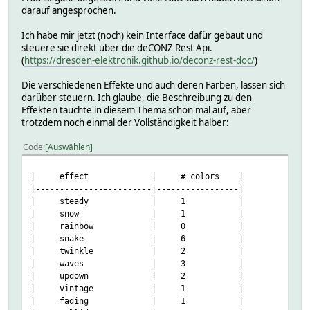
darauf angesprochen.
Ich habe mir jetzt (noch) kein Interface dafür gebaut und
steuere sie direkt über die deCONZ Rest Api.
(
https://dresden-elektronik.github.io/deconz-rest-doc/
)
Die verschiedenen Effekte und auch deren Farben, lassen sich
darüber steuern. Ich glaube, die Beschreibung zu den
Effekten tauchte in diesem Thema schon mal auf, aber
trotzdem noch einmal der Vollständigkeit halber:
Code
Auswählen
| effect | # colors |
|------------------------|-----------------|
| steady | 1 |
| snow | 1 |
| rainbow | 0 |
| snake | 6 |
| twinkle | 2 |
| waves | 3 |
| updown | 2 |
| vintage | 1 |
| fading | 1 |