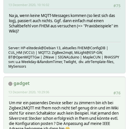
13 Dezember 2020, 10:16:02
#75
Na ja, wenn keine MQTT-Messages kommen (so liest sich das
log), passiert auch nichts. Ggf. dann einfach mal einen
Schaltbefehl von FHEM aus versuchen (=> "Praxisbeispiele" im
Wiki)?
Server: HP-elitedesk@Debian 13, aktuelles FHEM@ConfigDB |
CUL_HM (VCCU) | MQTT2: ZigBee2mqtt, MiLight@ESP-GW,
BT@OpenMQTTGw | ZWave | SIGNALduino | MapleCUN | RHASSPY
svn: u.a Weekday-&RandomTimer, Twilight, div. attrTemplate-files,
MySensors
gadget
13 Dezember 2020, 10:29:06
#76
Um mir ein passendes Device selber zu zimmern bin ich bei
Zigbee2MQTT mit fhem noch nicht tief genug drin und im Wiki
steht für einen Schaltaktor auch kein Beispiel. Hat jemand den
Silvercrest Stecker schon erfolgreich in fhem und könnte evtl.
die Konfiguration posten ? Die Anpassung auf meine IEEE
Adresse bekomme ich dann hin