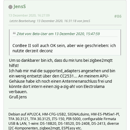
JensS
13 Dezember 2020, 16:27:09
#86
Letzte Bearbeitung
: 13 Dezember 2020, 16:31:18 von JensS
Zitat von: Beta-User am 13 Dezember 2020, 15:47:59
ConBee II soll auch OK sein, aber wie geschrieben: ich
nutzte derzeit deconz
Um so dankbarer bin ich, dass du mir/uns bei zigbee2mqtt
hilfst!
Ich hab mir mal die supported_adapters angesehen und bin
ein wenig entsetzt über den CC2531... An meinem APU-
Gehäuse habe ich noch einen Antennenanschluss frei und
könnte dort intern einen zig-a-zig-ah! von Electrolama
verbauen.
Gruß Jens
Debian auf APU2C4, HM-CFG-USB2, SIGNALduino, HM-ES-PMSw1-Pl,
TFA 30.3121, TFA 30.3125, ITS-150, PIR-5000, configurable Firmata
USB & LAN, 1-wire: DS-18B20, DS-18S20, DS-2408, DS-2413, diverse
I2C-Komponenten, zigbee2mqtt, ESPEasy etc.