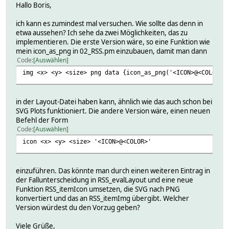
Hallo Boris,
ich kann es zumindest mal versuchen. Wie sollte das denn in
etwa aussehen? Ich sehe da zwei Möglichkeiten, das zu
implementieren. Die erste Version wäre, so eine Funktion wie
mein icon_as_png in 02_RSS.pm einzubauen, damit man dann
Code
Auswählen
img <x> <y> <size> png data {icon_as_png('<ICON>@<COLOR>'
in der Layout-Datei haben kann, ähnlich wie das auch schon bei
SVG Plots funktioniert. Die andere Version wäre, einen neuen
Befehl der Form
Code
Auswählen
icon <x> <y> <size> '<ICON>@<COLOR>'
einzuführen. Das könnte man durch einen weiteren Eintrag in
der Fallunterscheidung in RSS_evalLayout und eine neue
Funktion RSS_itemIcon umsetzen, die SVG nach PNG
konvertiert und das an RSS_itemImg übergibt. Welcher
Version würdest du den Vorzug geben?
Viele Grüße,