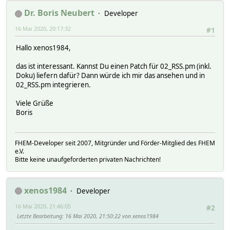
Dr. Boris Neubert
Developer
16 Mai 2020, 20:17:32
#1
Hallo xenos1984,
das ist interessant. Kannst Du einen Patch für 02_RSS.pm (inkl.
Doku) liefern dafür? Dann würde ich mir das ansehen und in
02_RSS.pm integrieren.
Viele Grüße
Boris
FHEM-Developer seit 2007, Mitgründer und Förder-Mitglied des FHEM
e.V.
Bitte keine unaufgeforderten privaten Nachrichten!
xenos1984
Developer
16 Mai 2020, 21:46:05
#2
Letzte Bearbeitung
: 16 Mai 2020, 21:50:22 von xenos1984