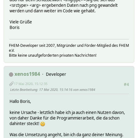
<srctype> <arg> ergebenden Daten nach png gewandelt
werden und dann weiter im Code wie gehabt.
Viele Grüße
Boris
FHEM-Developer seit 2007, Mitgründer und Förder-Mitglied des FHEM
e.V.
Bitte keine unaufgeforderten privaten Nachrichten!
xenos1984
Developer
17 Mai 2020, 15:12:35
#4
Letzte Bearbeitung
: 17 Mai 2020, 15:14:16 von xenos1984
Hallo Boris,
keine Ursache - letztlich habe ich ja auch einen Nutzen davon,
von daher Danke für die Programmierarbeit, die da schon
dahinter steckt!
Was die Umsetzung angeht, bin ich da ganz deiner Meinung.