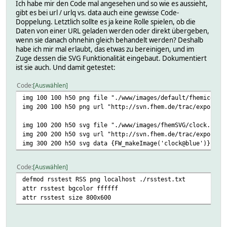
Ich habe mir den Code mal angesehen und so wie es aussieht,
gibt es bei url / urlq vs. data auch eine gewisse Code-
Doppelung. Letztlich sollte es ja keine Rolle spielen, ob die
Daten von einer URL geladen werden oder direkt übergeben,
wenn sie danach ohnehin gleich behandelt werden? Deshalb
habe ich mir mal erlaubt, das etwas zu bereinigen, und im
Zuge dessen die SVG Funktionalität eingebaut. Dokumentiert
ist sie auch. Und damit getestet:
Code
Auswählen
img 100 100 h50 png file "./www/images/default/fhemicon.p
img 200 100 h50 png url "http://svn.fhem.de/trac/export/H
img 100 200 h50 svg file "./www/images/fhemSVG/clock.svg"
img 200 200 h50 svg url "http://svn.fhem.de/trac/export/H
img 300 200 h50 svg data {FW_makeImage('clock@blue')}
Code
Auswählen
defmod rsstest RSS png localhost ./rsstest.txt
attr rsstest bgcolor ffffff
attr rsstest size 800x600