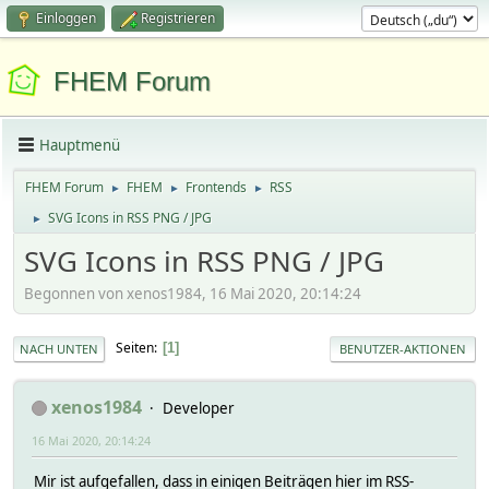
Einloggen
Registrieren
FHEM Forum
Hauptmenü
FHEM Forum
FHEM
Frontends
RSS
►
►
►
SVG Icons in RSS PNG / JPG
►
SVG Icons in RSS PNG / JPG
Begonnen von xenos1984, 16 Mai 2020, 20:14:24
Seiten
1
NACH UNTEN
BENUTZER-AKTIONEN
xenos1984
Developer
16 Mai 2020, 20:14:24
Mir ist aufgefallen, dass in einigen Beiträgen hier im RSS-