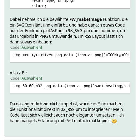
return $png if $png;
return;
}
Dabei nehme ich die bewährte
FW_makeImage
Funktion, die
ein SVG Icon lädt und einfärbt, und habe danach etwas Code
aus der Funktion plotAsPng in 98_SVG.pm übernommen, um
das Ergebnis in PNG umzuwandeln. Im RSS Layout lässt sich
dann sowas einbauen:
Code
Auswählen
img <x> <y> <size> png data {icon_as_png('<ICON>@<COLOR>'
Also z.B.:
Code
Auswählen
img 60 60 h32 png data {icon_as_png('sani_heating@red')}
Da das eigentlich ziemlich simpel ist, würde es Sinn machen,
die Funktionalität direkt in 02_RSS.pm zu integrieren? Mein
Code lässt sich vielleicht auch noch eleganter umsetzen - ich
habe mangels Erfahrung mit Perl einfach mal kopiert