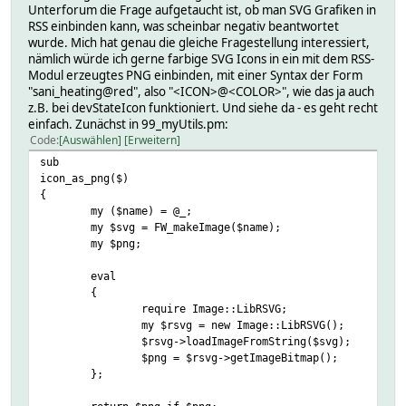
Unterforum die Frage aufgetaucht ist, ob man SVG Grafiken in
RSS einbinden kann, was scheinbar negativ beantwortet
wurde. Mich hat genau die gleiche Fragestellung interessiert,
nämlich würde ich gerne farbige SVG Icons in ein mit dem RSS-
Modul erzeugtes PNG einbinden, mit einer Syntax der Form
"sani_heating@red", also "<ICON>@<COLOR>", wie das ja auch
z.B. bei devStateIcon funktioniert. Und siehe da - es geht recht
einfach. Zunächst in 99_myUtils.pm:
Code
Auswählen
Erweitern
sub
icon_as_png($)
{
my ($name) = @_;
my $svg = FW_makeImage($name);
my $png;
eval
{
require Image::LibRSVG;
my $rsvg = new Image::LibRSVG();
$rsvg->loadImageFromString($svg);
$png = $rsvg->getImageBitmap();
};