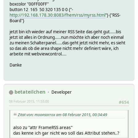
boxcolor "00FF00FF"
button 12 165 50 320 135 0 0 {"-
http://192.168.178.30:8083/fhem/rss/myrss.html
"} {"RSS-
Board"}
jetzt bin ich wieder auf meiner RSS Seite das geht gut.....bis
jetzt ist alles in Ordnung.....nun möchte ich aber noch einmal
zu meinen Schalterpanel.....das geht jetzt nicht mehr, es sieht
so das als ob die area shape nicht mehr definiert wäre, ich
arbeite mit webviewcontrol....
Danke
betateilchen
Developer
08 Februar 2015, 11:55:00
#654
Zitat von: moonsorrox am 08 Februar 2015, 00:34:49
also zu "attr FrameRSS areas"
das kenne ich gar nicht wo soll das Attribut stehen..?