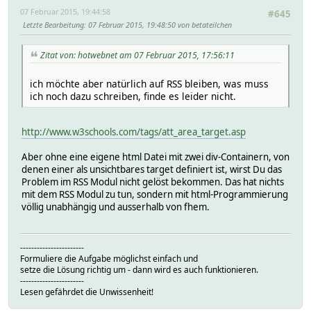
07 Februar 2015, 19:44:58
#645
Letzte Bearbeitung
: 07 Februar 2015, 19:48:50 von betateilchen
Zitat von: hotwebnet am 07 Februar 2015, 17:56:11
ich möchte aber natürlich auf RSS bleiben, was muss
ich noch dazu schreiben, finde es leider nicht.
http://www.w3schools.com/tags/att_area_target.asp
Aber ohne eine eigene html Datei mit zwei div-Containern, von
denen einer als unsichtbares target definiert ist, wirst Du das
Problem im RSS Modul nicht gelöst bekommen. Das hat nichts
mit dem RSS Modul zu tun, sondern mit html-Programmierung
völlig unabhängig und ausserhalb von fhem.
-----------------------
Formuliere die Aufgabe möglichst einfach und
setze die Lösung richtig um - dann wird es auch funktionieren.
-----------------------
Lesen gefährdet die Unwissenheit!