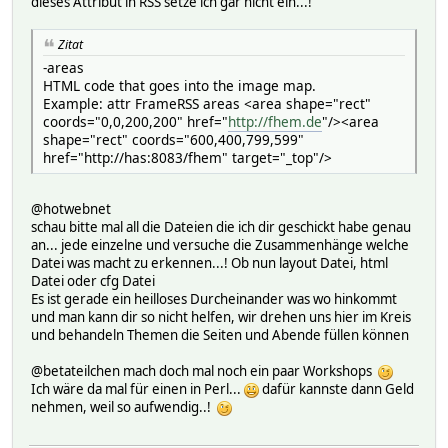
dieses Attribut in RSS setze ich gar nicht ein...!
Zitat
-areas
HTML code that goes into the image map.
Example: attr FrameRSS areas <area shape="rect"
coords="0,0,200,200" href="
http://fhem.de
"/><area
shape="rect" coords="600,400,799,599"
href="http://has:8083/fhem" target="_top"/>
@hotwebnet
schau bitte mal all die Dateien die ich dir geschickt habe genau
an... jede einzelne und versuche die Zusammenhänge welche
Datei was macht zu erkennen...! Ob nun layout Datei, html
Datei oder cfg Datei
Es ist gerade ein heilloses Durcheinander was wo hinkommt
und man kann dir so nicht helfen, wir drehen uns hier im Kreis
und behandeln Themen die Seiten und Abende füllen können
@betateilchen mach doch mal noch ein paar Workshops
Ich wäre da mal für einen in Perl...
dafür kannste dann Geld
nehmen, weil so aufwendig..!