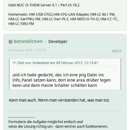
Intel-NUC i5: FHEM-Server 6.1 :: Perl v5.18.2
Homematic: HM-USB-CFG2,HM-CFG-LAN Adapter, HM-LC-BL1-FM,
HM-LC-Sw1PBU-FM, HM-LC-Sw1-PI-2, HM-WDS10-TH-O, HM-CC-TC,
HM-LC-SW2-FM
betateilchen
Developer
08 Februar 2015, 12:52:00
#657
Zitat von: hotwebnet am 08 Februar 2015, 12:13:41
und ich habe gedacht, das ich eine png Datei ins
Info_Panel setzen kann, dort eine area drüber legen
kann und dann meine Schalter schalten kann
Kann man auch. Wenn man verstanden hat, was man tut.
-----------------------
Formuliere die Aufgabe möglichst einfach und
setze die Lösung richtig um - dann wird es auch funktionieren.