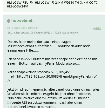
HM-LC-Sw1PBU-FM, HM-LC-Sw1-PI-2, HM-WDS10-TH-O, HM-CC-TC,
HM-LC-SW2-FM
hotwebnet
08 Februar 2015, 01:44:31
#653
Letzte Bearbeitung
: 08 Februar 2015, 11:02:52 von hotwebnet
Danke, habe meine dort auch eingetragen....
Mir ist noch etwas aufgefallen ..... brauche da auch noch
einmal eure Hilfe......
Ich habe in RSS 3 Buttom mit "area shape definiert" gehe mit
einerm Bottum auf das myPanel Modul also so....
<area shape="circle" coords="285,305,45"
href="http://192.168.xxx.30:8083/fhem/btip/myPanel.info"
/>
jetzt bin ich auf meinem Schalterpanel, dort kann ich auch alles
schalten wie ich möchte es geht bis jetzt ohne Probleme.
Nun habe ich auch einem Bottum um wieder zu meiner
Infoseite RSS zurück zu kommen....das habe ich im
buttonPanel.layout so gemacht....