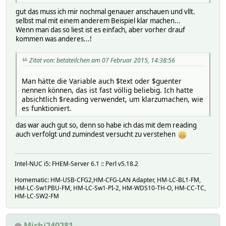
gut das muss ich mir nochmal genauer anschauen und vllt.
selbst mal mit einem anderem Beispiel klar machen...
Wenn man das so liest ist es einfach, aber vorher drauf
kommen was anderes...!
Zitat von: betateilchen am 07 Februar 2015, 14:38:56
Man hätte die Variable auch $text oder $guenter
nennen können, das ist fast völlig beliebig. Ich hatte
absichtlich $reading verwendet, um klarzumachen, wie
es funktioniert.
das war auch gut so, denn so habe ich das mit dem reading
auch verfolgt und zumindest versucht zu verstehen
Intel-NUC i5: FHEM-Server 6.1 :: Perl v5.18.2
Homematic: HM-USB-CFG2,HM-CFG-LAN Adapter, HM-LC-BL1-FM,
HM-LC-Sw1PBU-FM, HM-LC-Sw1-PI-2, HM-WDS10-TH-O, HM-CC-TC,
HM-LC-SW2-FM
Michi240281