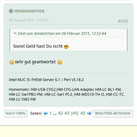
moonsorrox
08 Februar 2015, 12:54:57
#659
Zitat von: betateilchen am 08 Februar 2015, 12:52:44
Soviel Geld hast Du nicht
sehr gut geantwortet
Intel-NUC i5: FHEM-Server 6.1 :: Perl v5.18.2
Homematic: HM-USB-CFG2,HM-CFG-LAN Adapter, HM-LC-BL1-FM,
HM-LC-Sw1PBU-FM, HM-LC-Sw1-PI-2, HM-WDS10-TH-O, HM-CC-TC,
HM-LC-SW2-FM
1
...
42
43
45
Seiten
44
NACH OBEN
BENUTZER-AKTIONEN