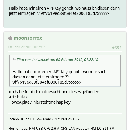
Hallo habe mir einen API-Key geholt, wo muss ich diesen denn
jetzt eintragen ?? 9ff7619ed89f584ef8006185d7xxxxxx
moonsorrox
08 Februar 2015, 01:29:09
#652
Zitat von: hotwebnet am 08 Februar 2015, 01:22:18
Hallo habe mir einen API-Key geholt, wo muss ich
diesen denn jetzt eintragen ??
9ff7619ed89f584ef8006185d7xxxxxx
ich habe für dich mal gesucht und dieses gefunden:
Attributes:
owoApiKey hierstehtmeinapikey
Intel-NUC i5: FHEM-Server 6.1 :: Perl v5.18.2
Homematic: HM-USB-CFG2,HM-CFG-LAN Adapter, HM-LC-BL1-FM,