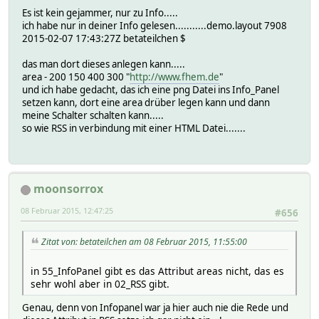
Es ist kein gejammer, nur zu Info.....
ich habe nur in deiner Info gelesen...........demo.layout 7908
2015-02-07 17:43:27Z betateilchen $
das man dort dieses anlegen kann.....
area - 200 150 400 300 "
http://www.fhem.de
"
und ich habe gedacht, das ich eine png Datei ins Info_Panel
setzen kann, dort eine area drüber legen kann und dann
meine Schalter schalten kann.....
so wie RSS in verbindung mit einer HTML Datei.......
moonsorrox
08 Februar 2015, 12:47:25
#656
Zitat von: betateilchen am 08 Februar 2015, 11:55:00
in 55_InfoPanel gibt es das Attribut areas nicht, das es
sehr wohl aber in 02_RSS gibt.
Genau, denn von Infopanel war ja hier auch nie die Rede und