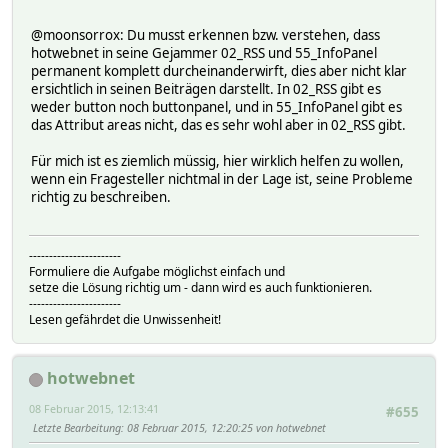
@moonsorrox: Du musst erkennen bzw. verstehen, dass
hotwebnet in seine Gejammer 02_RSS und 55_InfoPanel
permanent komplett durcheinanderwirft, dies aber nicht klar
ersichtlich in seinen Beiträgen darstellt. In 02_RSS gibt es
weder button noch buttonpanel, und in 55_InfoPanel gibt es
das Attribut areas nicht, das es sehr wohl aber in 02_RSS gibt.
Für mich ist es ziemlich müssig, hier wirklich helfen zu wollen,
wenn ein Fragesteller nichtmal in der Lage ist, seine Probleme
richtig zu beschreiben.
-----------------------
Formuliere die Aufgabe möglichst einfach und
setze die Lösung richtig um - dann wird es auch funktionieren.
-----------------------
Lesen gefährdet die Unwissenheit!
hotwebnet
08 Februar 2015, 12:13:41
#655
Letzte Bearbeitung
: 08 Februar 2015, 12:20:25 von hotwebnet