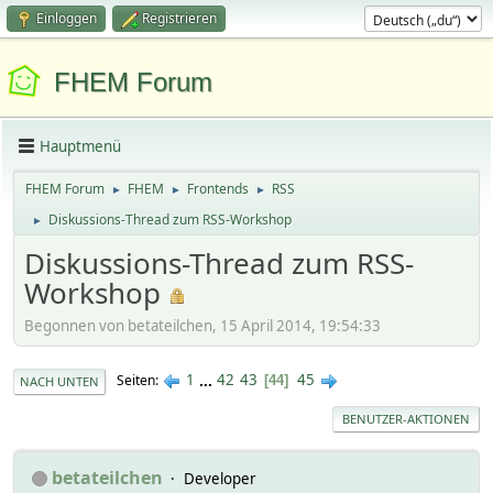
Einloggen
Registrieren
FHEM Forum
Hauptmenü
FHEM Forum
FHEM
Frontends
RSS
►
►
►
Diskussions-Thread zum RSS-Workshop
►
Diskussions-Thread zum RSS-
Workshop
Begonnen von betateilchen, 15 April 2014, 19:54:33
1
...
42
43
45
Seiten
44
NACH UNTEN
BENUTZER-AKTIONEN
betateilchen
Developer