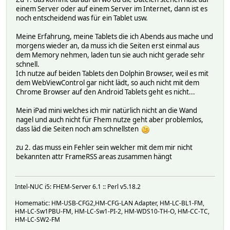
einem Server oder auf einem Server im Internet, dann ist es
noch entscheidend was für ein Tablet usw.
Meine Erfahrung, meine Tablets die ich Abends aus mache und
morgens wieder an, da muss ich die Seiten erst einmal aus
dem Memory nehmen, laden tun sie auch nicht gerade sehr
schnell.
Ich nutze auf beiden Tablets den Dolphin Browser, weil es mit
dem WebViewControl gar nicht lädt, so auch nicht mit dem
Chrome Browser auf den Android Tablets geht es nicht...
Mein iPad mini welches ich mir natürlich nicht an die Wand
nagel und auch nicht für Fhem nutze geht aber problemlos,
dass läd die Seiten noch am schnellsten
zu 2. das muss ein Fehler sein welcher mit dem mir nicht
bekannten attr FrameRSS areas zusammen hängt
Intel-NUC i5: FHEM-Server 6.1 :: Perl v5.18.2
Homematic: HM-USB-CFG2,HM-CFG-LAN Adapter, HM-LC-BL1-FM,
HM-LC-Sw1PBU-FM, HM-LC-Sw1-PI-2, HM-WDS10-TH-O, HM-CC-TC,
HM-LC-SW2-FM