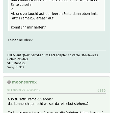
Seite zu sehn
2.
Ab und zu taucht auf der leeren Seite dann oben links
"attr FrameRSS areas" auf.
Könnt Ihr mir helfen?
Keiner ne Idee?
FHEM auf QNAP per VM / HM LAN Adapter / diverse HM-Devices
QNAP TVS 463
VU+ Duo4kSE
Sony 75ZD9
moonsorrox
08 Februar 2015, 00:34:49
#650
also zu "attr FrameRSS areas"
das kenne ich gar nicht wo soll das Attribut stehen..?
Zu 1. das kommt darauf an wo du die Dateien stehen hast auf