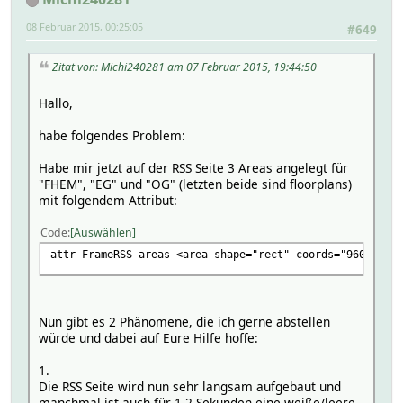
08 Februar 2015, 00:25:05
#649
Zitat von: Michi240281 am 07 Februar 2015, 19:44:50
Hallo,
habe folgendes Problem:
Habe mir jetzt auf der RSS Seite 3 Areas angelegt für
"FHEM", "EG" und "OG" (letzten beide sind floorplans)
mit folgendem Attribut:
Code
Auswählen
attr FrameRSS areas <area shape="rect" coords="960,0,104
Nun gibt es 2 Phänomene, die ich gerne abstellen
würde und dabei auf Eure Hilfe hoffe:
1.
Die RSS Seite wird nun sehr langsam aufgebaut und
manchmal ist auch für 1-2 Sekunden eine weiße/leere