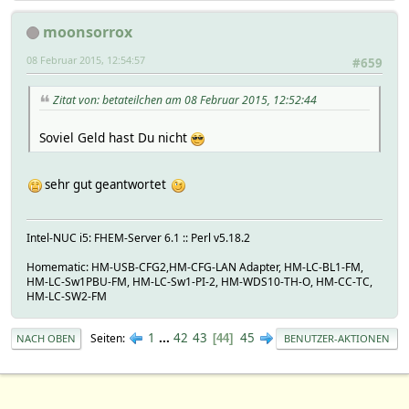
moonsorrox
08 Februar 2015, 12:54:57
#659
Zitat von: betateilchen am 08 Februar 2015, 12:52:44
Soviel Geld hast Du nicht
sehr gut geantwortet
Intel-NUC i5: FHEM-Server 6.1 :: Perl v5.18.2
Homematic: HM-USB-CFG2,HM-CFG-LAN Adapter, HM-LC-BL1-FM,
HM-LC-Sw1PBU-FM, HM-LC-Sw1-PI-2, HM-WDS10-TH-O, HM-CC-TC,
HM-LC-SW2-FM
1
...
42
43
45
Seiten
44
NACH OBEN
BENUTZER-AKTIONEN