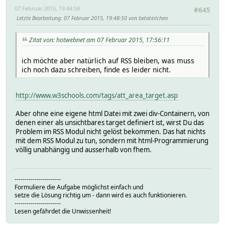
07 Februar 2015, 19:44:58
#645
Letzte Bearbeitung
: 07 Februar 2015, 19:48:50 von betateilchen
Zitat von: hotwebnet am 07 Februar 2015, 17:56:11
ich möchte aber natürlich auf RSS bleiben, was muss
ich noch dazu schreiben, finde es leider nicht.
http://www.w3schools.com/tags/att_area_target.asp
Aber ohne eine eigene html Datei mit zwei div-Containern, von
denen einer als unsichtbares target definiert ist, wirst Du das
Problem im RSS Modul nicht gelöst bekommen. Das hat nichts
mit dem RSS Modul zu tun, sondern mit html-Programmierung
völlig unabhängig und ausserhalb von fhem.
-----------------------
Formuliere die Aufgabe möglichst einfach und
setze die Lösung richtig um - dann wird es auch funktionieren.
-----------------------
Lesen gefährdet die Unwissenheit!