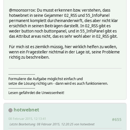
@moonsorrox: Du musst erkennen bzw. verstehen, dass
hotwebnet in seine Gejammer 02_RSS und 55_InfoPanel
permanent komplett durcheinanderwirft, dies aber nicht klar
ersichtlich in seinen Beiträgen darstellt. In 02_RSS gibt es
weder button noch buttonpanel, und in 55_InfoPanel gibt es
das Attribut areas nicht, das es sehr wohl aber in 02_RSS gibt.
Für mich ist es ziemlich müssig, hier wirklich helfen zu wollen,
wenn ein Fragesteller nichtmal in der Lage ist, seine Probleme
richtig zu beschreiben.
-----------------------
Formuliere die Aufgabe möglichst einfach und
setze die Lösung richtig um - dann wird es auch funktionieren.
-----------------------
Lesen gefährdet die Unwissenheit!
hotwebnet
08 Februar 2015, 12:13:41
#655
Letzte Bearbeitung
: 08 Februar 2015, 12:20:25 von hotwebnet