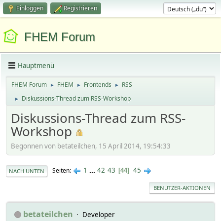
Einloggen
Registrieren
FHEM Forum
Hauptmenü
FHEM Forum
FHEM
Frontends
RSS
►
►
►
Diskussions-Thread zum RSS-Workshop
►
Diskussions-Thread zum RSS-
Workshop
Begonnen von betateilchen, 15 April 2014, 19:54:33
1
...
42
43
45
Seiten
44
NACH UNTEN
BENUTZER-AKTIONEN
betateilchen
Developer