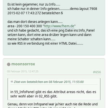
Es ist kein gejammer, nur zu Info.....
ich habe nur in deiner Info gelesen...........demo.layout 7908
2015-02-07 17:43:27Z betateilchen $
das man dort dieses anlegen kann.....
area - 200 150 400 300 "
http://www.fhem.de
"
und ich habe gedacht, das ich eine png Datei ins Info_Panel
setzen kann, dort eine area drüber legen kann und dann
meine Schalter schalten kann.....
so wie RSS in verbindung mit einer HTML Datei.......
moonsorrox
08 Februar 2015, 12:47:25
#656
Zitat von: betateilchen am 08 Februar 2015, 11:55:00
in 55_InfoPanel gibt es das Attribut areas nicht, das es
sehr wohl aber in 02_RSS gibt.
Genau, denn von Infopanel war ja hier auch nie die Rede und