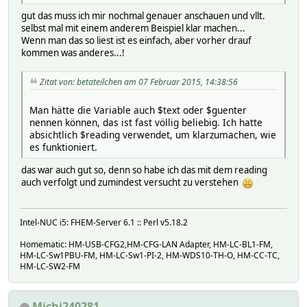
gut das muss ich mir nochmal genauer anschauen und vllt.
selbst mal mit einem anderem Beispiel klar machen...
Wenn man das so liest ist es einfach, aber vorher drauf
kommen was anderes...!
Zitat von: betateilchen am 07 Februar 2015, 14:38:56
Man hätte die Variable auch $text oder $guenter
nennen können, das ist fast völlig beliebig. Ich hatte
absichtlich $reading verwendet, um klarzumachen, wie
es funktioniert.
das war auch gut so, denn so habe ich das mit dem reading
auch verfolgt und zumindest versucht zu verstehen
Intel-NUC i5: FHEM-Server 6.1 :: Perl v5.18.2
Homematic: HM-USB-CFG2,HM-CFG-LAN Adapter, HM-LC-BL1-FM,
HM-LC-Sw1PBU-FM, HM-LC-Sw1-PI-2, HM-WDS10-TH-O, HM-CC-TC,
HM-LC-SW2-FM
Michi240281