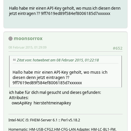
Hallo habe mir einen API-Key geholt, wo muss ich diesen denn
jetzt eintragen ?? 9ff7619ed89f584ef8006185d7xxxxxx
moonsorrox
08 Februar 2015, 01:29:09
#652
Zitat von: hotwebnet am 08 Februar 2015, 01:22:18
Hallo habe mir einen API-Key geholt, wo muss ich
diesen denn jetzt eintragen ??
9ff7619ed89f584ef8006185d7xxxxxx
ich habe für dich mal gesucht und dieses gefunden:
Attributes:
owoApiKey hierstehtmeinapikey
Intel-NUC i5: FHEM-Server 6.1 :: Perl v5.18.2
Homematic: HM-USB-CFG2,HM-CFG-LAN Adapter, HM-LC-BL1-FM,