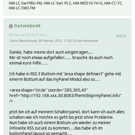
HM-LC-Sw1PBU-FM, HM-LC-Sw1-PI-2, HM-WDS10-TH-O, HM-CC-TC,
HM-LC-SW2-FM
hotwebnet
08 Februar 2015, 01:44:31
#653
Letzte Bearbeitung
: 08 Februar 2015, 11:02:52 von hotwebnet
Danke, habe meine dort auch eingetragen....
Mir ist noch etwas aufgefallen ..... brauche da auch noch
einmal eure Hilfe......
Ich habe in RSS 3 Buttom mit "area shape definiert" gehe mit
einerm Bottum auf das myPanel Modul also so....
<area shape="circle" coords="285,305,45"
href="http://192.168.xxx.30:8083/fhem/btip/myPanel.info"
/>
jetzt bin ich auf meinem Schalterpanel, dort kann ich auch alles
schalten wie ich möchte es geht bis jetzt ohne Probleme.
Nun habe ich auch einem Bottum um wieder zu meiner
Infoseite RSS zurück zu kommen....das habe ich im
buttonPanel.layout so gemacht....