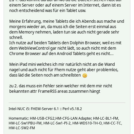
einem Server oder auf einem Server im Internet, dann ist es
noch entscheidend was für ein Tablet usw.
Meine Erfahrung, meine Tablets die ich Abends aus mache und
morgens wieder an, da muss ich die Seiten erst einmal aus
dem Memory nehmen, laden tun sie auch nicht gerade sehr
schnell.
Ich nutze auf beiden Tablets den Dolphin Browser, weil es mit
dem WebViewControl gar nicht lädt, so auch nicht mit dem
Chrome Browser auf den Android Tablets geht es nicht...
Mein iPad mini welches ich mir natürlich nicht an die Wand
nagel und auch nicht für Fhem nutze geht aber problemlos,
dass läd die Seiten noch am schnellsten
zu 2. das muss ein Fehler sein welcher mit dem mir nicht
bekannten attr FrameRSS areas zusammen hängt
Intel-NUC i5: FHEM-Server 6.1 :: Perl v5.18.2
Homematic: HM-USB-CFG2,HM-CFG-LAN Adapter, HM-LC-BL1-FM,
HM-LC-Sw1PBU-FM, HM-LC-Sw1-PI-2, HM-WDS10-TH-O, HM-CC-TC,
HM-LC-SW2-FM