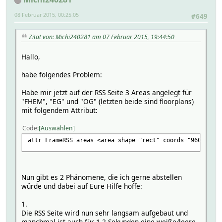
08 Februar 2015, 00:25:05
#649
Zitat von: Michi240281 am 07 Februar 2015, 19:44:50
Hallo,
habe folgendes Problem:
Habe mir jetzt auf der RSS Seite 3 Areas angelegt für
"FHEM", "EG" und "OG" (letzten beide sind floorplans)
mit folgendem Attribut:
Code
Auswählen
attr FrameRSS areas <area shape="rect" coords="960,0,104
Nun gibt es 2 Phänomene, die ich gerne abstellen
würde und dabei auf Eure Hilfe hoffe:
1.
Die RSS Seite wird nun sehr langsam aufgebaut und
manchmal ist auch für 1-2 Sekunden eine weiße/leere