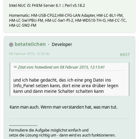
Intel-NUC i5: FHEM-Server 6.1 :: Perl v5.18.2
Homematic: HM-USB-CFG2,HM-CFG-LAN Adapter, HM-LC-BL1-FM,
HM-LC-Sw1PBU-FM, HM-LC-Sw1-PI-2, HM-WDS10-TH-O, HM-CC-TC,
HM-LC-SW2-FM
betateilchen
Developer
08 Februar 2015, 12:52:00
#657
Zitat von: hotwebnet am 08 Februar 2015, 12:13:41
und ich habe gedacht, das ich eine png Datei ins
Info_Panel setzen kann, dort eine area drüber legen
kann und dann meine Schalter schalten kann
Kann man auch. Wenn man verstanden hat, was man tut.
-----------------------
Formuliere die Aufgabe möglichst einfach und
setze die Lösung richtig um - dann wird es auch funktionieren.