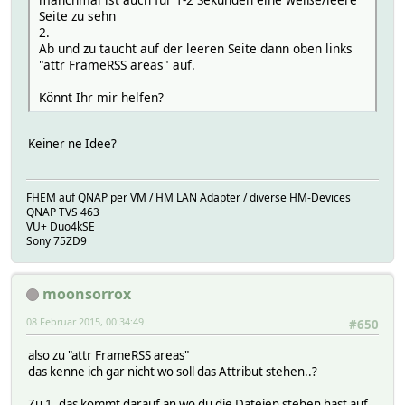
Seite zu sehn
2.
Ab und zu taucht auf der leeren Seite dann oben links
"attr FrameRSS areas" auf.
Könnt Ihr mir helfen?
Keiner ne Idee?
FHEM auf QNAP per VM / HM LAN Adapter / diverse HM-Devices
QNAP TVS 463
VU+ Duo4kSE
Sony 75ZD9
moonsorrox
08 Februar 2015, 00:34:49
#650
also zu "attr FrameRSS areas"
das kenne ich gar nicht wo soll das Attribut stehen..?
Zu 1. das kommt darauf an wo du die Dateien stehen hast auf