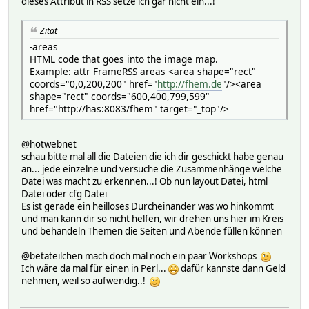
dieses Attribut in RSS setze ich gar nicht ein...!
Zitat
-areas
HTML code that goes into the image map.
Example: attr FrameRSS areas <area shape="rect"
coords="0,0,200,200" href="
http://fhem.de
"/><area
shape="rect" coords="600,400,799,599"
href="http://has:8083/fhem" target="_top"/>
@hotwebnet
schau bitte mal all die Dateien die ich dir geschickt habe genau
an... jede einzelne und versuche die Zusammenhänge welche
Datei was macht zu erkennen...! Ob nun layout Datei, html
Datei oder cfg Datei
Es ist gerade ein heilloses Durcheinander was wo hinkommt
und man kann dir so nicht helfen, wir drehen uns hier im Kreis
und behandeln Themen die Seiten und Abende füllen können
@betateilchen mach doch mal noch ein paar Workshops
Ich wäre da mal für einen in Perl...
dafür kannste dann Geld
nehmen, weil so aufwendig..!