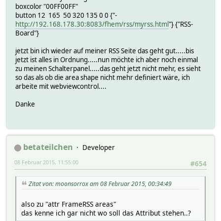
boxcolor "00FF00FF"
button 12 165 50 320 135 0 0 {"-
http://192.168.178.30:8083/fhem/rss/myrss.html
"} {"RSS-
Board"}
jetzt bin ich wieder auf meiner RSS Seite das geht gut.....bis
jetzt ist alles in Ordnung.....nun möchte ich aber noch einmal
zu meinen Schalterpanel.....das geht jetzt nicht mehr, es sieht
so das als ob die area shape nicht mehr definiert wäre, ich
arbeite mit webviewcontrol....
Danke
betateilchen
Developer
08 Februar 2015, 11:55:00
#654
Zitat von: moonsorrox am 08 Februar 2015, 00:34:49
also zu "attr FrameRSS areas"
das kenne ich gar nicht wo soll das Attribut stehen..?