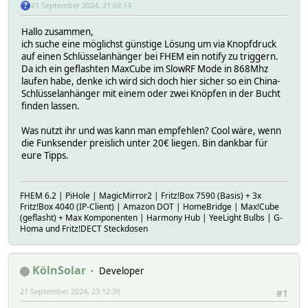
21 September 2024, 21:09:14
Hallo zusammen,
ich suche eine möglichst günstige Lösung um via Knopfdruck
auf einen Schlüsselanhänger bei FHEM ein notify zu triggern.
Da ich ein geflashten MaxCube im SlowRF Mode in 868Mhz
laufen habe, denke ich wird sich doch hier sicher so ein China-
Schlüsselanhänger mit einem oder zwei Knöpfen in der Bucht
finden lassen.
Was nutzt ihr und was kann man empfehlen? Cool wäre, wenn
die Funksender preislich unter 20€ liegen. Bin dankbar für
eure Tipps.
FHEM 6.2 | PiHole | MagicMirror2 | Fritz!Box 7590 (Basis) + 3x
Fritz!Box 4040 (IP-Client) | Amazon DOT | HomeBridge | Max!Cube
(geflasht) + Max Komponenten | Harmony Hub | YeeLight Bulbs | G-
Homa und Fritz!DECT Steckdosen
KölnSolar
Developer
21 September 2024, 23:12:39
#1