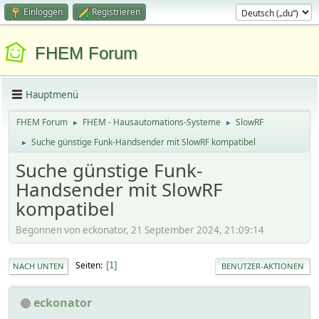
Einloggen
Registrieren
FHEM Forum
Hauptmenü
FHEM Forum
FHEM - Hausautomations-Systeme
SlowRF
►
►
Suche günstige Funk-Handsender mit SlowRF kompatibel
►
Suche günstige Funk-
Handsender mit SlowRF
kompatibel
Begonnen von eckonator, 21 September 2024, 21:09:14
Seiten
1
NACH UNTEN
BENUTZER-AKTIONEN
eckonator