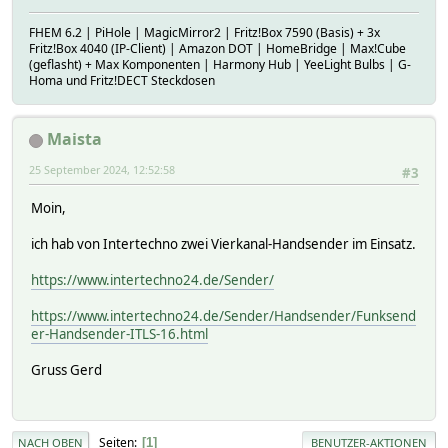
FHEM 6.2 | PiHole | MagicMirror2 | Fritz!Box 7590 (Basis) + 3x
Fritz!Box 4040 (IP-Client) | Amazon DOT | HomeBridge | Max!Cube
(geflasht) + Max Komponenten | Harmony Hub | YeeLight Bulbs | G-
Homa und Fritz!DECT Steckdosen
Maista
25 September 2024, 12:52:58
#3
Moin,
ich hab von Intertechno zwei Vierkanal-Handsender im Einsatz.
https://www.intertechno24.de/Sender/
https://www.intertechno24.de/Sender/Handsender/Funksend
er-Handsender-ITLS-16.html
Gruss Gerd
Seiten
1
NACH OBEN
BENUTZER-AKTIONEN