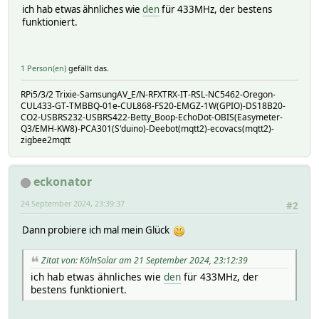
ich hab etwas ähnliches wie
den
für 433MHz, der bestens
funktioniert.
1 Person(en)
gefällt das.
RPi5/3/2 Trixie-SamsungAV_E/N-RFXTRX-IT-RSL-NC5462-Oregon-
CUL433-GT-TMBBQ-01e-CUL868-FS20-EMGZ-1W(GPIO)-DS18B20-
CO2-USBRS232-USBRS422-Betty_Boop-EchoDot-OBIS(Easymeter-
Q3/EMH-KW8)-PCA301(S'duino)-Deebot(mqtt2)-ecovacs(mqtt2)-
zigbee2mqtt
eckonator
24 September 2024, 23:39:37
#2
Dann probiere ich mal mein Glück
Zitat von: KölnSolar am 21 September 2024, 23:12:39
ich hab etwas ähnliches wie
den
für 433MHz, der
bestens funktioniert.