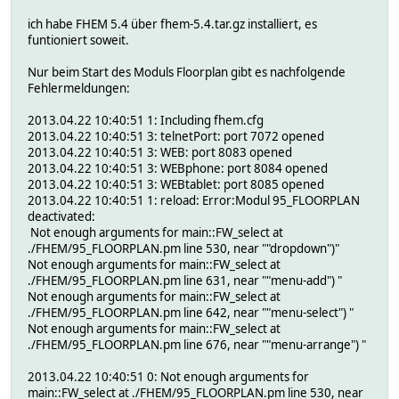
ich habe FHEM 5.4 über fhem-5.4.tar.gz installiert, es
funtioniert soweit.
Nur beim Start des Moduls Floorplan gibt es nachfolgende
Fehlermeldungen:
2013.04.22 10:40:51 1: Including fhem.cfg
2013.04.22 10:40:51 3: telnetPort: port 7072 opened
2013.04.22 10:40:51 3: WEB: port 8083 opened
2013.04.22 10:40:51 3: WEBphone: port 8084 opened
2013.04.22 10:40:51 3: WEBtablet: port 8085 opened
2013.04.22 10:40:51 1: reload: Error:Modul 95_FLOORPLAN
deactivated:
Not enough arguments for main::FW_select at
./FHEM/95_FLOORPLAN.pm line 530, near ""dropdown")"
Not enough arguments for main::FW_select at
./FHEM/95_FLOORPLAN.pm line 631, near ""menu-add") "
Not enough arguments for main::FW_select at
./FHEM/95_FLOORPLAN.pm line 642, near ""menu-select") "
Not enough arguments for main::FW_select at
./FHEM/95_FLOORPLAN.pm line 676, near ""menu-arrange") "
2013.04.22 10:40:51 0: Not enough arguments for
main::FW_select at ./FHEM/95_FLOORPLAN.pm line 530, near