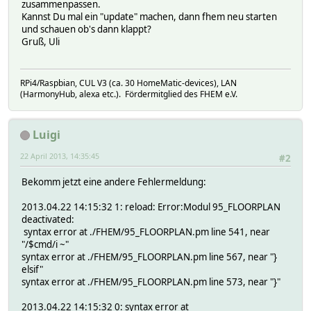
zusammenpassen.
Kannst Du mal ein "update" machen, dann fhem neu starten
und schauen ob's dann klappt?
Gruß, Uli
RPi4/Raspbian, CUL V3 (ca. 30 HomeMatic-devices), LAN
(HarmonyHub, alexa etc.). Fördermitglied des FHEM e.V.
Luigi
22 April 2013, 14:35:45
#2
Bekomm jetzt eine andere Fehlermeldung:
2013.04.22 14:15:32 1: reload: Error:Modul 95_FLOORPLAN
deactivated:
syntax error at ./FHEM/95_FLOORPLAN.pm line 541, near
"/$cmd/i ~"
syntax error at ./FHEM/95_FLOORPLAN.pm line 567, near "}
elsif"
syntax error at ./FHEM/95_FLOORPLAN.pm line 573, near "}"
2013.04.22 14:15:32 0: syntax error at