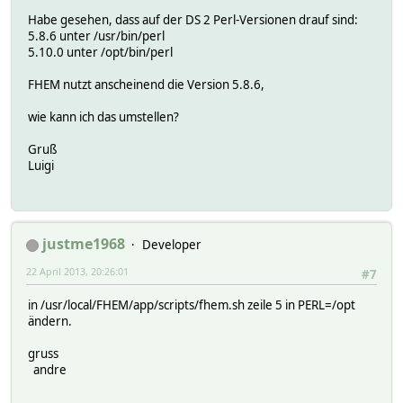
Habe gesehen, dass auf der DS 2 Perl-Versionen drauf sind:
5.8.6 unter /usr/bin/perl
5.10.0 unter /opt/bin/perl
FHEM nutzt anscheinend die Version 5.8.6,
wie kann ich das umstellen?
Gruß
Luigi
justme1968
Developer
22 April 2013, 20:26:01
#7
in /usr/local/FHEM/app/scripts/fhem.sh zeile 5 in PERL=/opt
ändern.
gruss
andre