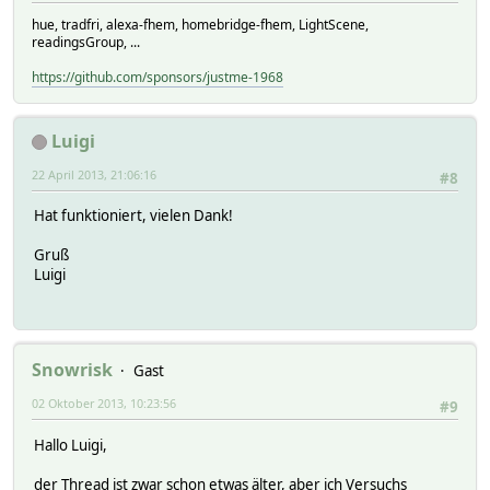
hue, tradfri, alexa-fhem, homebridge-fhem, LightScene,
readingsGroup, ...
https://github.com/sponsors/justme-1968
Luigi
22 April 2013, 21:06:16
#8
Hat funktioniert, vielen Dank!
Gruß
Luigi
Snowrisk
Gast
02 Oktober 2013, 10:23:56
#9
Hallo Luigi,
der Thread ist zwar schon etwas älter, aber ich Versuchs