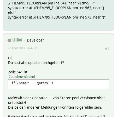
./FHEM/95_FLOORPLAN.pm line 541, near "/$cmd/i ~"
syntax error at ./FHEM/95_FLOORPLAN.pm line 567, near "}
elsif"
syntax error at ./FHEM/95_FLOORPLAN.pm line 573, near "}"
UliM
Developer
22 April 2013, 14:47:36
#3
Hi,
Du hast also update durchgeführt?
Zeile 541 ist:
Code
Auswählen
if(/$cmd/i ~~ @array) {
Mglw wird der Operator ~~ von älteren perl-Versionen nicht
unterstützt.
Die beiden anderen Meldungen könnten Folgefehler sein.
Welche Hardware und welche perl-Version hast Du denn da?