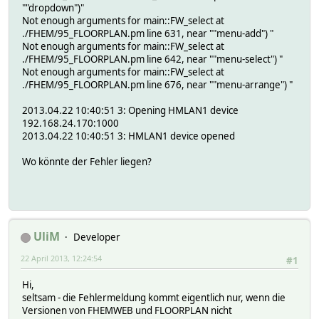
""dropdown")"
Not enough arguments for main::FW_select at
./FHEM/95_FLOORPLAN.pm line 631, near ""menu-add") "
Not enough arguments for main::FW_select at
./FHEM/95_FLOORPLAN.pm line 642, near ""menu-select") "
Not enough arguments for main::FW_select at
./FHEM/95_FLOORPLAN.pm line 676, near ""menu-arrange") "
2013.04.22 10:40:51 3: Opening HMLAN1 device
192.168.24.170:1000
2013.04.22 10:40:51 3: HMLAN1 device opened
Wo könnte der Fehler liegen?
UliM
Developer
22 April 2013, 12:24:54
#1
Hi,
seltsam - die Fehlermeldung kommt eigentlich nur, wenn die
Versionen von FHEMWEB und FLOORPLAN nicht