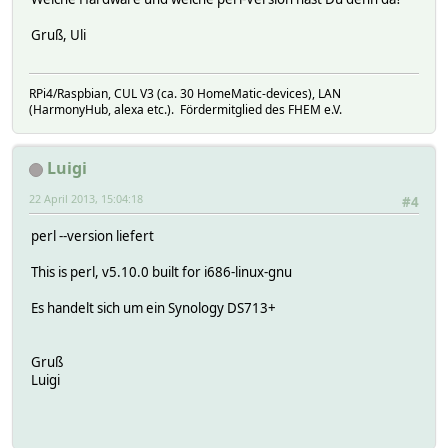
Gruß, Uli
RPi4/Raspbian, CUL V3 (ca. 30 HomeMatic-devices), LAN
(HarmonyHub, alexa etc.). Fördermitglied des FHEM e.V.
Luigi
22 April 2013, 15:04:18
#4
perl --version liefert
This is perl, v5.10.0 built for i686-linux-gnu
Es handelt sich um ein Synology DS713+
Gruß
Luigi