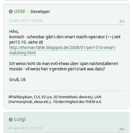
UliM
Developer
22 April 2013, 15:06:38
#5
Hiho,
komisch - scheinbar gibt's den smart macth-operator (~~) seit
perl 5.10, siehe zB
http://thomas-fahle.blogspot.de/2008/01/perl-510-smart-
matching.html
Ich weiss nicht ob man evtl etwas über cpan nachinstallieren
müsste - vll weiss hier irgendein perl-crack was dazu?
Gruß, Uli
RPi4/Raspbian, CUL V3 (ca. 30 HomeMatic-devices), LAN
(HarmonyHub, alexa etc.). Fördermitglied des FHEM e.V.
Luigi
22 April 2013, 20:11:33
#6