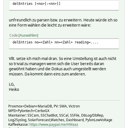
delEntries [<no>[:<nn>]]
unfreundlich zu parsen bzw. zu erweitern. Heute würde ich so
eine Form wählen die leicht zu erweitern wäre:
Code
Auswählen
delEntries no=<Zahl> nn=<Zahl> reading=....
Vllt. setze ich mich mal dran. So eine Umstellung ist auch nicht
so trivial zu managen wenn sich die User bereits daran
gewöhnt haben und die Dokus auch umgestellt werden
müssen. Da kommt dann eins zum anderen.
LG,
Heiko
Proxmox+Debian+MariaDB, PV: SMA, Victron
MPII+Pylontech+CerboGX
Maintainer: SSCam, SSChatBot, SSCal, SSFile, DbLog/DbRep,
Log2Syslog, SolarForecast,Watches, Dashboard, PylonLowVoltage
Kaffeekasse:
https://www.paypal.me/HMaaz