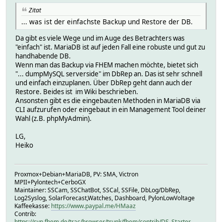
Zitat
... was ist der einfachste Backup und Restore der DB.
Da gibt es viele Wege und im Auge des Betrachters was
"einfach" ist. MariaDB ist auf jeden Fall eine robuste und gut zu
handhabende DB.
Wenn man das Backup via FHEM machen möchte, bietet sich
"... dumpMySQL serverside" im DbRep an. Das ist sehr schnell
und einfach einzuplanen. Über DbRep geht dann auch der
Restore. Beides ist im Wiki beschrieben.
Ansonsten gibt es die eingebauten Methoden in MariaDB via
CLI aufzurufen oder eingebaut in ein Management Tool deiner
Wahl (z.B. phpMyAdmin).
LG,
Heiko
Proxmox+Debian+MariaDB, PV: SMA, Victron
MPII+Pylontech+CerboGX
Maintainer: SSCam, SSChatBot, SSCal, SSFile, DbLog/DbRep,
Log2Syslog, SolarForecast,Watches, Dashboard, PylonLowVoltage
Kaffeekasse:
https://www.paypal.me/HMaaz
Contrib:
https://svn.fhem.de/trac/browser/trunk/fhem/contrib/DS_Starter