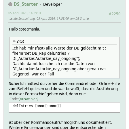
DS_Starter
Developer
05 April 2026, 14:29:01
#2250
Letzte Bearbeitung
: 05 April 2026, 17:58:00 von DS_Starter
Hallo cotecmania,
Zitat
Ich hab mir (fast) alle Werte der DB gelöscht mit :
fhem("set DB_Rep delEntries 7
DI_Autarkie:Autarkie_day_ongoing");
Dachte damit loesche ich nur die Daten von
DI_Autarkie:Autarkie_day_ongoing aber genau das
Gegenteil war der Fall
Sicherlich hattest du vorher die Commandref oder Online-Hilfe
zum Befehl gelesen und dir war bewußt, dass die Ausführung
in dieser Form schief gehen wird, denn nur:
Code
Auswählen
delEntries [<no>[:<nn>]]
ist über den Kommandoaufruf möglich und dokumentiert.
Weitere Eingrenzungen sind über die entsprechenden