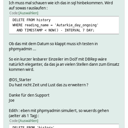
Ich muss mal schauen wie ich das in sql hinbekommen. Wird
auf sowas rauslaufen :
Code
Auswählen
DELETE FROM history
WHERE reading_name = 'Autarkie_day_ongoing'
AND TIMESTAMP < NOW() - INTERVAL 7 DAY;
Ob das mit dem Datum so klappt muss ich testen in
phpmyadmin ...
So ein kurzer lesbarer Einzeiler im DoIf mit DBRep wäre
natürlich eleganter, da das ja an vielen Stellen dann zum Einsatz
kommen wird.
@DS_Starter
Du hast nicht Zeit und Lust das zu erweitern ?
Danke für den Support
Joe
Edith : eben mit phpmyadmin simuliert, so wuerds gehen
(aelter als 1 Tag) :
Code
Auswählen
DELETE FROM 'history'