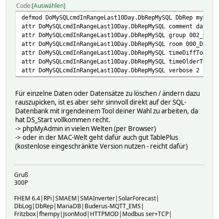
Code
Auswählen
defmod DoMySQLcmdInRangeLast10Day.DbRepMySQL DbRep myDbLo
attr DoMySQLcmdInRangeLast10Day.DbRepMySQL comment da es 
attr DoMySQLcmdInRangeLast10Day.DbRepMySQL group 002_DoMy
attr DoMySQLcmdInRangeLast10Day.DbRepMySQL room 000_Daten
attr DoMySQLcmdInRangeLast10Day.DbRepMySQL timeDiffToNow 
attr DoMySQLcmdInRangeLast10Day.DbRepMySQL timeOlderThan 
attr DoMySQLcmdInRangeLast10Day.DbRepMySQL verbose 2
Für einzelne Daten oder Datensätze zu löschen / ändern dazu
rauszupicken, ist es aber sehr sinnvoll direkt auf der SQL-
Datenbank mit irgendeinem Tool deiner Wahl zu arbeiten, da
hat DS_Start vollkommen recht.
-> phpMyAdmin in vielen Welten (per Browser)
-> oder in der MAC-Welt geht dafür auch gut TablePlus
(kostenlose eingeschränkte Version nutzen - reicht dafür)
Gruß
300P
FHEM 6.4|RPi|SMAEM|SMAInverter|SolarForecast|
DbLog|DbRep|MariaDB|Buderus-MQTT_EMS|
Fritzbox|fhempy|JsonMod|HTTPMOD|Modbus ser+TCP|