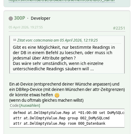
300P
Developer
05 April 2026, 19:27:55
#2251
Zitat von: cotecmania am 05 April 2026, 12:19:25
Gibt es eine Möglichkeit, nur bestimmte Readings in
der DB in einem Befehl zu loeschen, oder muss ich
jedesmal über Attribute gehen ?
Das wäre sehr umständlich, wenn ich einzelne
unterschiedliche Readings säubern will ...
Ein at-Device (entsprechend deiner Wünsche anpassen) und
ein DBRep-Device (mit deinen Wünschen der attr-Zeitgrenzen)
dir könnte etwas helfen
(wenn du oftmals gleiches machen willst)
Code
Auswählen
defmod at.DelEmptyValue.Rep at *01:00:00 set DoMySQLcmdIn
attr at.DelEmptyValue.Rep group 002_DoMySQLcmd
attr at.DelEmptyValue.Rep room 000_Datenbank