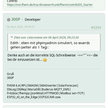
Contrib:
https://svn.fhem.de/trac/browser/trunk/fhem/contrib/DS_Starter
300P
Developer
06 April 2026, 09:49:37
#2254
Zitat von: cotecmania am 06 April 2026, 09:23:26
Edith : eben mit phpmyadmin simuliert, so wuerds
gehen (aelter als 1 Tag) :
Denke auch an die korrekte SQL-Schreibweise -->>'"`´<<-- die
bei dir einzusetzen ist...
Gruß
300P
FHEM 6.4|RPi|SMAEM|SMAInverter|SolarForecast|
DbLog|DbRep|MariaDB|Buderus-MQTT_EMS|
Fritzbox|fhempy|JsonMod|HTTPMOD|Modbus ser+TCP|
ESP32_AI_on_the_Edge|ESP32CAM usw.