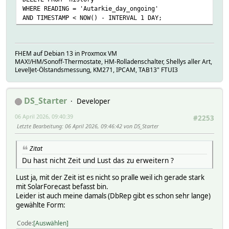
WHERE READING = 'Autarkie_day_ongoing'
AND TIMESTAMP < NOW() - INTERVAL 1 DAY;
FHEM auf Debian 13 in Proxmox VM
MAX!/HM/Sonoff-Thermostate, HM-Rolladenschalter, Shellys aller Art,
LevelJet-Ölstandsmessung, KM271, IPCAM, TAB13" FTUI3
DS_Starter
Developer
06 April 2026, 09:40:39
#2253
Letzte Bearbeitung
: 06 April 2026, 09:46:42 von DS_Starter
Zitat
Du hast nicht Zeit und Lust das zu erweitern ?
Lust ja, mit der Zeit ist es nicht so pralle weil ich gerade stark
mit SolarForecast befasst bin.
Leider ist auch meine damals (DbRep gibt es schon sehr lange)
gewählte Form:
Code
Auswählen