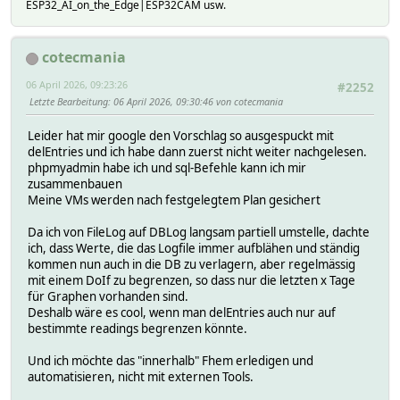
ESP32_AI_on_the_Edge|ESP32CAM usw.
cotecmania
06 April 2026, 09:23:26
#2252
Letzte Bearbeitung
: 06 April 2026, 09:30:46 von cotecmania
Leider hat mir google den Vorschlag so ausgespuckt mit
delEntries und ich habe dann zuerst nicht weiter nachgelesen.
phpmyadmin habe ich und sql-Befehle kann ich mir
zusammenbauen
Meine VMs werden nach festgelegtem Plan gesichert
Da ich von FileLog auf DBLog langsam partiell umstelle, dachte
ich, dass Werte, die das Logfile immer aufblähen und ständig
kommen nun auch in die DB zu verlagern, aber regelmässig
mit einem DoIf zu begrenzen, so dass nur die letzten x Tage
für Graphen vorhanden sind.
Deshalb wäre es cool, wenn man delEntries auch nur auf
bestimmte readings begrenzen könnte.
Und ich möchte das "innerhalb" Fhem erledigen und
automatisieren, nicht mit externen Tools.