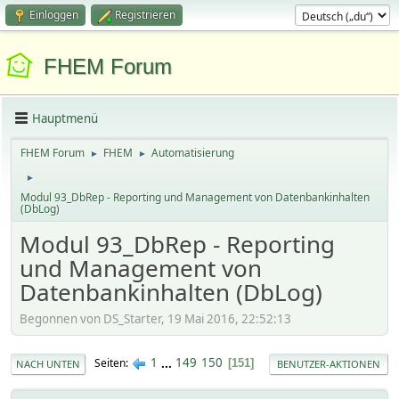
Einloggen
Registrieren
FHEM Forum
Hauptmenü
FHEM Forum
FHEM
Automatisierung
►
►
►
Modul 93_DbRep - Reporting und Management von Datenbankinhalten
(DbLog)
Modul 93_DbRep - Reporting
und Management von
Datenbankinhalten (DbLog)
Begonnen von DS_Starter, 19 Mai 2016, 22:52:13
1
...
149
150
Seiten
151
NACH UNTEN
BENUTZER-AKTIONEN