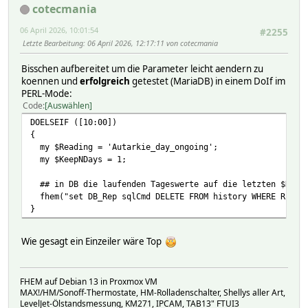
cotecmania
06 April 2026, 10:01:54
#2255
Letzte Bearbeitung
: 06 April 2026, 12:17:11 von cotecmania
Bisschen aufbereitet um die Parameter leicht aendern zu
koennen und
erfolgreich
getestet (MariaDB) in einem DoIf im
PERL-Mode:
Code
Auswählen
DOELSEIF ([10:00])
{
my $Reading = 'Autarkie_day_ongoing';
my $KeepNDays = 1;
## in DB die laufenden Tageswerte auf die letzten $KeepN
fhem("set DB_Rep sqlCmd DELETE FROM history WHERE READIN
}
Wie gesagt ein Einzeiler wäre Top
FHEM auf Debian 13 in Proxmox VM
MAX!/HM/Sonoff-Thermostate, HM-Rolladenschalter, Shellys aller Art,
LevelJet-Ölstandsmessung, KM271, IPCAM, TAB13" FTUI3