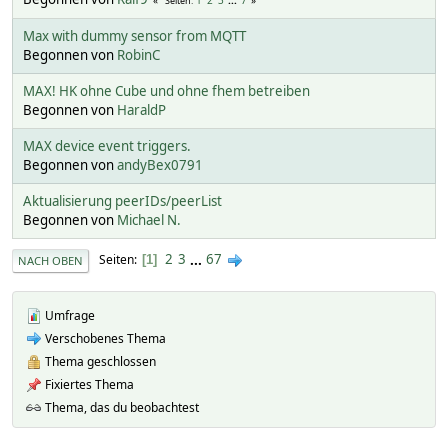
Seiten
Max with dummy sensor from MQTT
Begonnen von
RobinC
MAX! HK ohne Cube und ohne fhem betreiben
Begonnen von
HaraldP
MAX device event triggers.
Begonnen von
andyBex0791
Aktualisierung peerIDs/peerList
Begonnen von
Michael N.
2
3
...
67
Seiten
1
NACH OBEN
Umfrage
Verschobenes Thema
Thema geschlossen
Fixiertes Thema
Thema, das du beobachtest