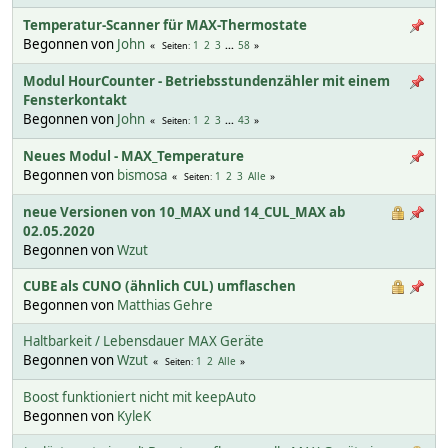
Temperatur-Scanner für MAX-Thermostate
Begonnen von
John
1
2
3
...
58
Seiten
Modul HourCounter - Betriebsstundenzähler mit einem
Fensterkontakt
Begonnen von
John
1
2
3
...
43
Seiten
Neues Modul - MAX_Temperature
Begonnen von
bismosa
1
2
3
Alle
Seiten
neue Versionen von 10_MAX und 14_CUL_MAX ab
02.05.2020
Begonnen von
Wzut
CUBE als CUNO (ähnlich CUL) umflaschen
Begonnen von
Matthias Gehre
Haltbarkeit / Lebensdauer MAX Geräte
Begonnen von
Wzut
1
2
Alle
Seiten
Boost funktioniert nicht mit keepAuto
Begonnen von
KyleK