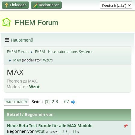
Einloggen
Registrieren
FHEM Forum
Hauptmenü
FHEM Forum
FHEM - Hausautomations-Systeme
►
MAX
(Moderator:
Wzut
)
►
MAX
Themen zu MAX.
Moderator:
Wzut
.
2
3
...
67
Seiten
1
NACH UNTEN
Betreff
/
Begonnen von
Neue Beta Test Runde für alle MAX Module
Begonnen von
Wzut
1
2
3
...
14
Seiten