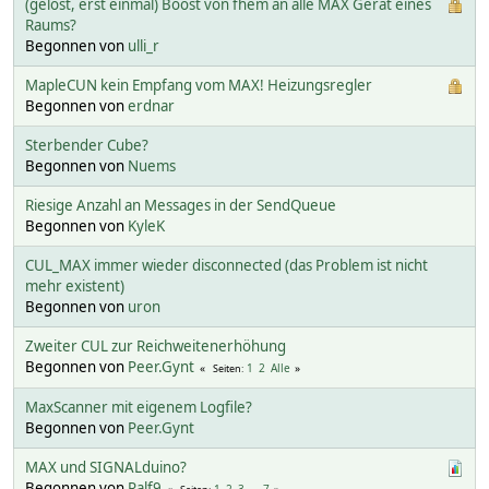
(gelöst, erst einmal) Boost von fhem an alle MAX Gerät eines
Raums?
Begonnen von
ulli_r
MapleCUN kein Empfang vom MAX! Heizungsregler
Begonnen von
erdnar
Sterbender Cube?
Begonnen von
Nuems
Riesige Anzahl an Messages in der SendQueue
Begonnen von
KyleK
CUL_MAX immer wieder disconnected (das Problem ist nicht
mehr existent)
Begonnen von
uron
Zweiter CUL zur Reichweitenerhöhung
Begonnen von
Peer.Gynt
1
2
Alle
Seiten
MaxScanner mit eigenem Logfile?
Begonnen von
Peer.Gynt
MAX und SIGNALduino?
Begonnen von
Ralf9
1
2
3
...
7