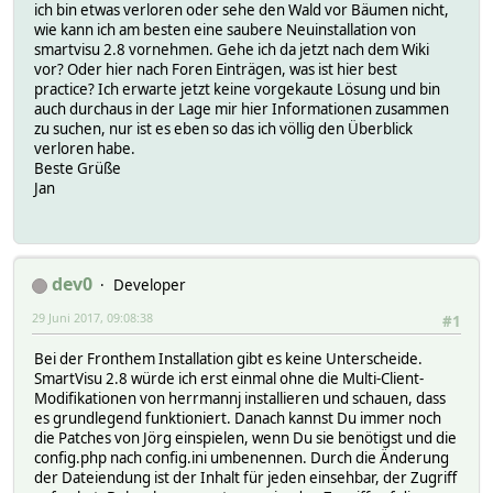
ich bin etwas verloren oder sehe den Wald vor Bäumen nicht,
wie kann ich am besten eine saubere Neuinstallation von
smartvisu 2.8 vornehmen. Gehe ich da jetzt nach dem Wiki
vor? Oder hier nach Foren Einträgen, was ist hier best
practice? Ich erwarte jetzt keine vorgekaute Lösung und bin
auch durchaus in der Lage mir hier Informationen zusammen
zu suchen, nur ist es eben so das ich völlig den Überblick
verloren habe.
Beste Grüße
Jan
dev0
Developer
29 Juni 2017, 09:08:38
#1
Bei der Fronthem Installation gibt es keine Unterscheide.
SmartVisu 2.8 würde ich erst einmal ohne die Multi-Client-
Modifikationen von herrmannj installieren und schauen, dass
es grundlegend funktioniert. Danach kannst Du immer noch
die Patches von Jörg einspielen, wenn Du sie benötigst und die
config.php nach config.ini umbenennen. Durch die Änderung
der Dateiendung ist der Inhalt für jeden einsehbar, der Zugriff