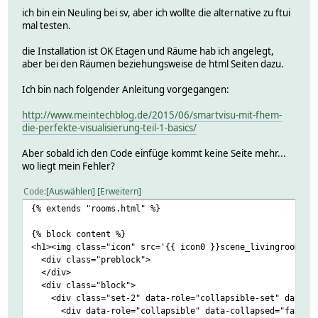
ich bin ein Neuling bei sv, aber ich wollte die alternative zu ftui
mal testen.
die Installation ist OK Etagen und Räume hab ich angelegt,
aber bei den Räumen beziehungsweise de html Seiten dazu.
Ich bin nach folgender Anleitung vorgegangen:
http://www.meintechblog.de/2015/06/smartvisu-mit-fhem-
die-perfekte-visualisierung-teil-1-basics/
Aber sobald ich den Code einfüge kommt keine Seite mehr...
wo liegt mein Fehler?
Code
Auswählen
Erweitern
{% extends "rooms.html" %}
{% block content %}
<h1><img class="icon" src='{{ icon0 }}scene_livingroom.pn
<div class="preblock">
</div>
<div class="block">
<div class="set-2" data-role="collapsible-set" data-the
<div data-role="collapsible" data-collapsed="false"