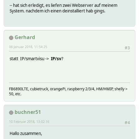
-- hat sich erledigt, es liefen zwei Webserver auf meinem
System. nachdem ich einen deinstalliert hab gings.
Gerhard
08 Januar 2018, 11:54:25
#3
statt IP/smartvisu ->
IP/sv
?
FB6890LTE, cubietruck, orangePi, raspberry 2/3/4, HM/HMIP, shelly >
50, etc.
buchner51
10 Februar 2018, 13:02:16
#4
Hallo zusammen,