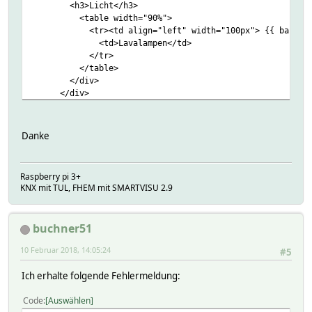
<h3>Licht</h3>
<table width="90%">
<tr><td align="left" width="100px"> {{ basic.switch('
<td>Lavalampen</td>
</tr>
</table>
</div>
</div>
</div>
{% endblock %}
Danke
Raspberry pi 3+
KNX mit TUL, FHEM mit SMARTVISU 2.9
buchner51
10 Februar 2018, 14:05:24
#5
Ich erhalte folgende Fehlermeldung:
Code
Auswählen