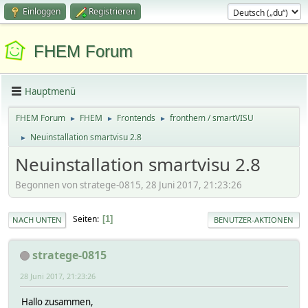
Einloggen
Registrieren
FHEM Forum
Hauptmenü
FHEM Forum
FHEM
Frontends
fronthem / smartVISU
►
►
►
Neuinstallation smartvisu 2.8
►
Neuinstallation smartvisu 2.8
Begonnen von stratege-0815, 28 Juni 2017, 21:23:26
Seiten
1
NACH UNTEN
BENUTZER-AKTIONEN
stratege-0815
28 Juni 2017, 21:23:26
Hallo zusammen,