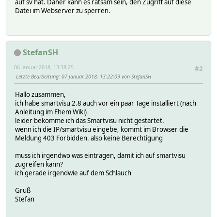
auf sv hat. Daher kann es ratsam sein, den Zugriff auf diese
Datei im Webserver zu sperren.
StefanSH
06 Januar 2018, 13:38:25
#2
Letzte Bearbeitung
: 07 Januar 2018, 13:22:09 von StefanSH
Hallo zusammen,
ich habe smartvisu 2.8 auch vor ein paar Tage installiert (nach
Anleitung im Fhem Wiki)
leider bekomme ich das Smartvisu nicht gestartet.
wenn ich die IP/smartvisu eingebe, kommt im Browser die
Meldung 403 Forbidden. also keine Berechtigung
muss ich irgendwo was eintragen, damit ich auf smartvisu
zugreifen kann?
ich gerade irgendwie auf dem Schlauch
Gruß
Stefan