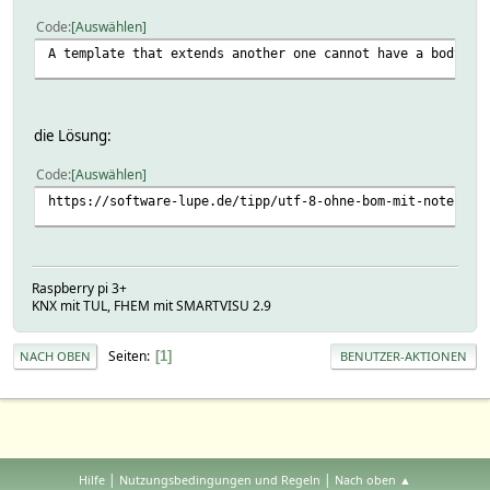
Code
Auswählen
A template that extends another one cannot have a body bu
die Lösung:
Code
Auswählen
https://software-lupe.de/tipp/utf-8-ohne-bom-mit-notepad/
Raspberry pi 3+
KNX mit TUL, FHEM mit SMARTVISU 2.9
Seiten
1
NACH OBEN
BENUTZER-AKTIONEN
|
|
Hilfe
Nutzungsbedingungen und Regeln
Nach oben ▲