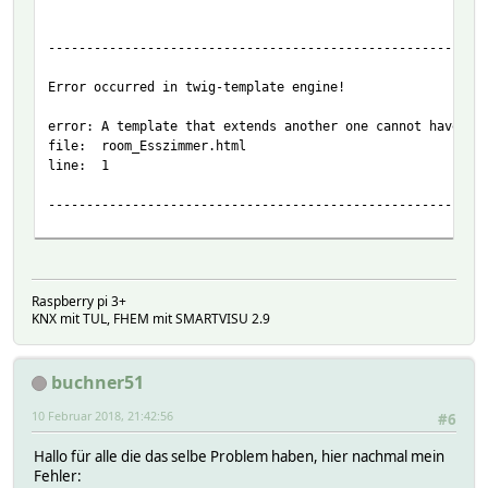
smartV
14:04, 10.02
---------------------------------------------------------
Error occurred in twig-template engine!
error: A template that extends another one cannot have a 
file: room_Esszimmer.html
line: 1
---------------------------------------------------------
Raspberry pi 3+
KNX mit TUL, FHEM mit SMARTVISU 2.9
buchner51
10 Februar 2018, 21:42:56
#6
Hallo für alle die das selbe Problem haben, hier nachmal mein
Fehler: