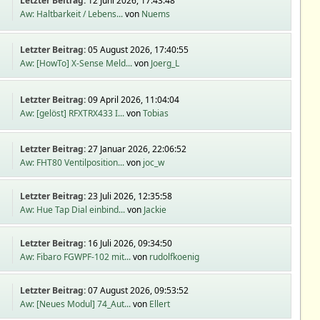
Letzter Beitrag:
12 Juni 2026, 17:43:48
Aw: Haltbarkeit / Lebens...
von
Nuems
Letzter Beitrag:
05 August 2026, 17:40:55
Aw: [HowTo] X-Sense Meld...
von
Joerg_L
Letzter Beitrag:
09 April 2026, 11:04:04
Aw: [gelöst] RFXTRX433 I...
von
Tobias
Letzter Beitrag:
27 Januar 2026, 22:06:52
Aw: FHT80 Ventilposition...
von
joc_w
Letzter Beitrag:
23 Juli 2026, 12:35:58
Aw: Hue Tap Dial einbind...
von
Jackie
Letzter Beitrag:
16 Juli 2026, 09:34:50
Aw: Fibaro FGWPF-102 mit...
von
rudolfkoenig
Letzter Beitrag:
07 August 2026, 09:53:52
Aw: [Neues Modul] 74_Aut...
von
Ellert