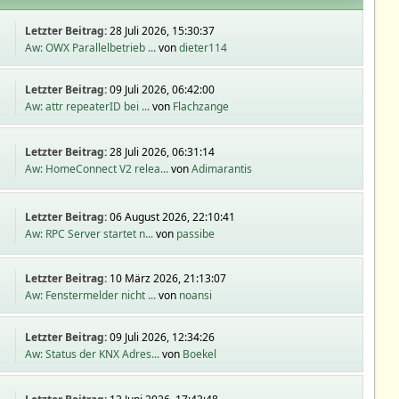
Letzter Beitrag:
28 Juli 2026, 15:30:37
Aw: OWX Parallelbetrieb ...
von
dieter114
Letzter Beitrag:
09 Juli 2026, 06:42:00
Aw: attr repeaterID bei ...
von
Flachzange
Letzter Beitrag:
28 Juli 2026, 06:31:14
Aw: HomeConnect V2 relea...
von
Adimarantis
Letzter Beitrag:
06 August 2026, 22:10:41
Aw: RPC Server startet n...
von
passibe
Letzter Beitrag:
10 März 2026, 21:13:07
Aw: Fenstermelder nicht ...
von
noansi
Letzter Beitrag:
09 Juli 2026, 12:34:26
Aw: Status der KNX Adres...
von
Boekel