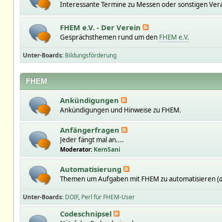
Interessante Termine zu Messen oder sonstigen Ver
FHEM e.V. - Der Verein
Gesprächsthemen rund um den
FHEM e.V.
Unter-Boards
Bildungsförderung
FHEM
Ankündigungen
Ankündigungen und Hinweise zu FHEM.
Anfängerfragen
Jeder fängt mal an....
Moderator:
KernSani
Automatisierung
Themen um Aufgaben mit FHEM zu automatisieren (
a
Unter-Boards
DOIF
Perl für FHEM-User
Codeschnipsel