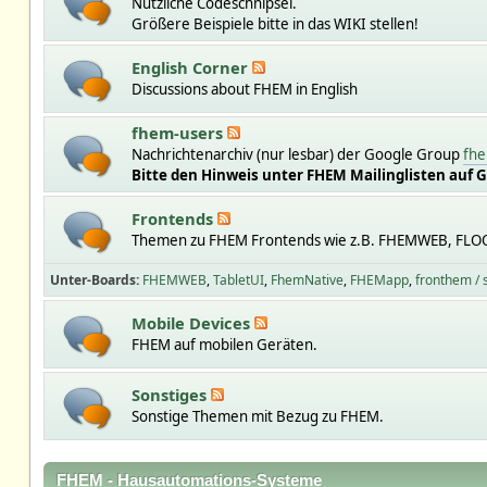
Nützliche Codeschnipsel.
Größere Beispiele bitte in das WIKI stellen!
English Corner
Discussions about FHEM in English
fhem-users
Nachrichtenarchiv (nur lesbar) der Google Group
fhe
Bitte den Hinweis unter FHEM Mailinglisten auf 
Frontends
Themen zu FHEM Frontends wie z.B. FHEMWEB, FLO
Unter-Boards
FHEMWEB
TabletUI
FhemNative
FHEMapp
fronthem /
Mobile Devices
FHEM auf mobilen Geräten.
Sonstiges
Sonstige Themen mit Bezug zu FHEM.
FHEM - Hausautomations-Systeme