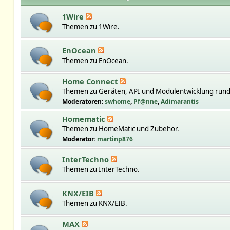
1Wire
Themen zu 1Wire.
EnOcean
Themen zu EnOcean.
Home Connect
Themen zu Geräten, API und Modulentwicklung run
Moderatoren:
swhome
,
Pf@nne
,
Adimarantis
Homematic
Themen zu HomeMatic und Zubehör.
Moderator:
martinp876
InterTechno
Themen zu InterTechno.
KNX/EIB
Themen zu KNX/EIB.
MAX