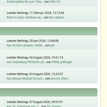
Antw:Update für zum Tota...
von
Otto123
Letzter Beitrag:
11 Februar 2026, 12:13:06
fhem in einer windows ws...
von
the ratman
Letzter Beitrag:
29 Juni 2026, 12:48:08
Aw: Occhio-Lampen, Holde...
von
pkr
Letzter Beitrag:
04 August 2026, 19:21:14
Aw: Anbindung PROXON Lüf...
von
PRXN_anfänger
Letzter Beitrag:
03 August 2026, 12:25:07
Aw: [Neues Modul] Stream...
von
elscom_fhem
Letzter Beitrag:
07 August 2026, 09:57:01
Aw: 76_SolarForecast - I...
von
DS_Starter