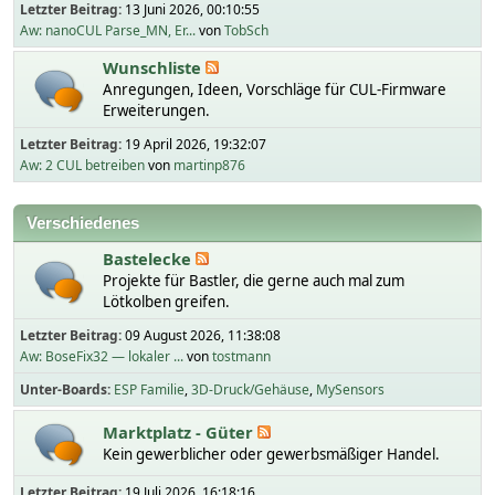
Letzter Beitrag:
13 Juni 2026, 00:10:55
Aw: nanoCUL Parse_MN, Er...
von
TobSch
Wunschliste
Anregungen, Ideen, Vorschläge für CUL-Firmware
Erweiterungen.
Letzter Beitrag:
19 April 2026, 19:32:07
Aw: 2 CUL betreiben
von
martinp876
Verschiedenes
Bastelecke
Projekte für Bastler, die gerne auch mal zum
Lötkolben greifen.
Letzter Beitrag:
09 August 2026, 11:38:08
Aw: BoseFix32 — lokaler ...
von
tostmann
Unter-Boards
ESP Familie
3D-Druck/Gehäuse
MySensors
Marktplatz - Güter
Kein gewerblicher oder gewerbsmäßiger Handel.
Letzter Beitrag:
19 Juli 2026, 16:18:16