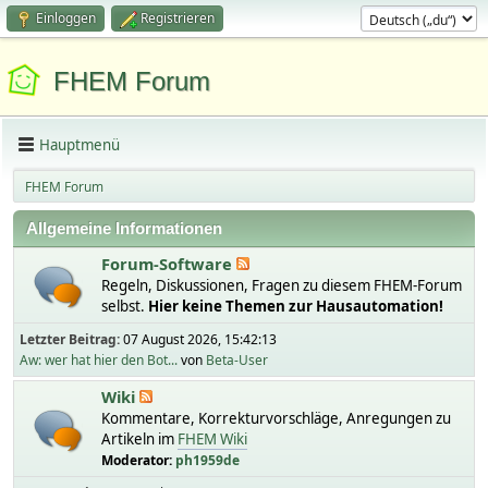
Einloggen
Registrieren
FHEM Forum
Hauptmenü
FHEM Forum
Allgemeine Informationen
Forum-Software
Regeln, Diskussionen, Fragen zu diesem FHEM-Forum
selbst.
Hier keine Themen zur Hausautomation!
Letzter Beitrag:
07 August 2026, 15:42:13
Aw: wer hat hier den Bot...
von
Beta-User
Wiki
Kommentare, Korrekturvorschläge, Anregungen zu
Artikeln im
FHEM Wiki
Moderator:
ph1959de