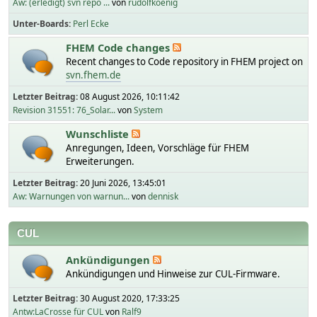
Aw: (erledigt) svn repo ...
von
rudolfkoenig
Unter-Boards
Perl Ecke
FHEM Code changes
Recent changes to Code repository in FHEM project on
svn.fhem.de
Letzter Beitrag:
08 August 2026, 10:11:42
Revision 31551: 76_Solar...
von
System
Wunschliste
Anregungen, Ideen, Vorschläge für FHEM
Erweiterungen.
Letzter Beitrag:
20 Juni 2026, 13:45:01
Aw: Warnungen von warnun...
von
dennisk
CUL
Ankündigungen
Ankündigungen und Hinweise zur CUL-Firmware.
Letzter Beitrag:
30 August 2020, 17:33:25
Antw:LaCrosse für CUL
von
Ralf9