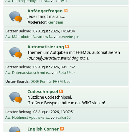
Aw: readingsProxy: übera...
von
erwin
Anfängerfragen
Jeder fängt mal an....
Moderator:
KernSani
Letzter Beitrag:
07 August 2026, 14:39:34
Aw: Mähroboter Navimow I...
von
sweetie-pie
Automatisierung
Themen um Aufgaben mit FHEM zu automatisieren
(
at
,
notify
,
structure
,
watchdog
,etc.).
Letzter Beitrag:
09 August 2026, 09:11:52
Aw: Datenaustausch mit e...
von
Beta-User
Unter-Boards
DOIF
Perl für FHEM-User
Codeschnipsel
Nützliche Codeschnipsel.
Größere Beispiele bitte in das WIKI stellen!
Letzter Beitrag:
08 August 2026, 13:07:51
Aw: Notdienst Apotheke v...
von
caldir65
English Corner