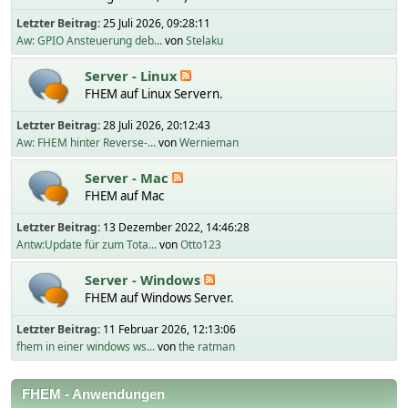
Letzter Beitrag:
25 Juli 2026, 09:28:11
Aw: GPIO Ansteuerung deb...
von
Stelaku
Server - Linux
FHEM auf Linux Servern.
Letzter Beitrag:
28 Juli 2026, 20:12:43
Aw: FHEM hinter Reverse-...
von
Wernieman
Server - Mac
FHEM auf Mac
Letzter Beitrag:
13 Dezember 2022, 14:46:28
Antw:Update für zum Tota...
von
Otto123
Server - Windows
FHEM auf Windows Server.
Letzter Beitrag:
11 Februar 2026, 12:13:06
fhem in einer windows ws...
von
the ratman
FHEM - Anwendungen