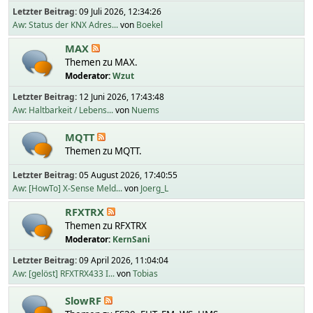
Letzter Beitrag:
09 Juli 2026, 12:34:26
Aw: Status der KNX Adres...
von
Boekel
MAX
Themen zu MAX.
Moderator:
Wzut
Letzter Beitrag:
12 Juni 2026, 17:43:48
Aw: Haltbarkeit / Lebens...
von
Nuems
MQTT
Themen zu MQTT.
Letzter Beitrag:
05 August 2026, 17:40:55
Aw: [HowTo] X-Sense Meld...
von
Joerg_L
RFXTRX
Themen zu RFXTRX
Moderator:
KernSani
Letzter Beitrag:
09 April 2026, 11:04:04
Aw: [gelöst] RFXTRX433 I...
von
Tobias
SlowRF