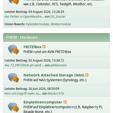
wie z.B.
Calendar
,
HCS
,
Twiligth
,
Weather
, etc.
Letzter Beitrag:
09 August 2026, 12:28:29
Aw: Fehler in OpenWeathe...
von
DS_Starter
Unter-Boards
Kalendermodule
Wettermodule
FHEM - Hardware
FRITZ!Box
FHEM rund um AVM FRITZ!Box
Letzter Beitrag:
02 August 2026, 13:34:12
Aw: 72_FRITZBOX.pm wird ...
von
JoWiemann
Network Attached Storage (NAS)
FHEM auf NAS-Systemen (Synology, etc.)
Letzter Beitrag:
26 Juni 2026, 08:59:09
Kein ssh-Zugriff mehr au...
von
Marko1976
Einplatinencomputer
FHEM auf Einplatinencomputern (z.B. Raspberry Pi,
Beagle Bone, etc.)