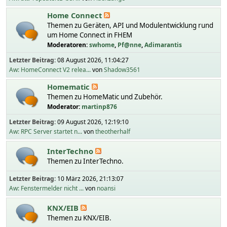
Home Connect
Themen zu Geräten, API und Modulentwicklung rund
um Home Connect in FHEM
Moderatoren:
swhome
,
Pf@nne
,
Adimarantis
Letzter Beitrag:
08 August 2026, 11:04:27
Aw: HomeConnect V2 relea...
von
Shadow3561
Homematic
Themen zu HomeMatic und Zubehör.
Moderator:
martinp876
Letzter Beitrag:
09 August 2026, 12:19:10
Aw: RPC Server startet n...
von
theotherhalf
InterTechno
Themen zu InterTechno.
Letzter Beitrag:
10 März 2026, 21:13:07
Aw: Fenstermelder nicht ...
von
noansi
KNX/EIB
Themen zu KNX/EIB.