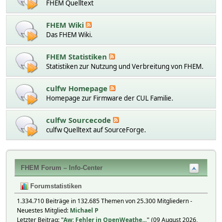
FHEM Quelltext
FHEM Wiki
Das FHEM Wiki.
FHEM Statistiken
Statistiken zur Nutzung und Verbreitung von FHEM.
culfw Homepage
Homepage zur Firmware der CUL Familie.
culfw Sourcecode
culfw Quelltext auf SourceForge.
FHEM Forum – Info-Center
Forumstatistiken
1.334.710 Beiträge in 132.685 Themen von 25.300 Mitgliedern -
Neuestes Mitglied:
Michael P
Letzter Beitrag:
"
Aw: Fehler in OpenWeathe...
"
(09 August 2026,