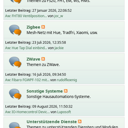
Themen zu FS20, FHT, EM, WS, HMS.
Letzter Beitrag:
27 Januar 2026, 22:06:52
Aw: FHT80 Ventilposition...
von
joc_w
Zigbee
Mesh-Netz mit Hue, Tradfri, Xiaomi, usw.
Letzter Beitrag:
23 Juli 2026, 12:35:58
Aw: Hue Tap Dial einbind...
von
Jackie
ZWave
Themen zu ZWave.
Letzter Beitrag:
16 Juli 2026, 09:34:50
Aw: Fibaro FGWPF-102 mit...
von
rudolfkoenig
Sonstige Systeme
Sonstige Hausautomations-Systeme.
Letzter Beitrag:
09 August 2026, 11:50:32
Aw: IO-Homecontrol Devic...
von
Luposoft
Unterstützende Dienste
Themen zu unterstützenden Diensten und Modulen