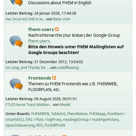
Discussions about FHEM in English
Letzter Beitrag:
24 Januar 2026, 17:44:28
Aw: Incorrect link in lo...
von
Beta-User
fhem-users
Nachrichtenarchiv (nur lesbar) der Google Group
fhem-users
.
Bitte den Hinweis unter FHEM Mailinglisten auf
Google Groups beachten!
Letzter Beitrag:
31 Dezember 2012, 13:54:02
So Long, and Thanks for ...
von
rudolfkoenig
Frontends
Themen zu FHEM Frontends wie z.B. FHEMWEB,
FLOORPLAN, etc.
Letzter Beitrag:
09 August 2026, 00:51:51
FTUI3 keine Toast Meldun...
von
Medel
Unter-Boards
FHEMWEB
TabletUI
FhemNative
FHEMapp
fronthem /
smartVISU
SVG / Plots / logProxy
readingsGroup / readingsHistory
Sprachsteuerung
RSS
FLOORPLAN