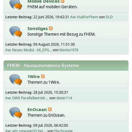
Mobile Devices
FHEM auf mobilen Geräten.
Letzter Beitrag:
22 Juni 2026, 19:42:31
Aw: HubForFhem
von
DLD
Sonstiges
Sonstige Themen mit Bezug zu FHEM.
Letzter Beitrag:
09 August 2026, 11:51:30
Aw: Neues Modul - 66_EPG...
von
Marko1976
FHEM - Hausautomations-Systeme
1Wire
Themen zu 1Wire.
Letzter Beitrag:
28 Juli 2026, 15:30:37
Aw: OWX Parallelbetrieb ...
von
dieter114
EnOcean
Themen zu EnOcean.
Letzter Beitrag:
09 Juli 2026, 06:42:00
Aw: attr repeaterID bei ...
von
Flachzange