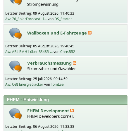
Stromgewinnung
Letzter Beitrag:
09 August 2026, 11:40:33
Aw: 76_SolarForecast - I...
von
DS_Starter
Wallboxen und E-Fahrzeuge
Letzter Beitrag:
05 August 2026, 19:40:45
Aw: ABL EMH1 über RS485-...
von
ChrisB52
Verbrauchsmessung
Stromzähler und Gaszähler
Letzter Beitrag:
25 Juli 2026, 09:14:59
Aw: OBI Energietracker
von
TomLee
FHEM - Entwicklung
FHEM Development
FHEM Developers Corner.
Letzter Beitrag:
06 August 2026, 11:33:38