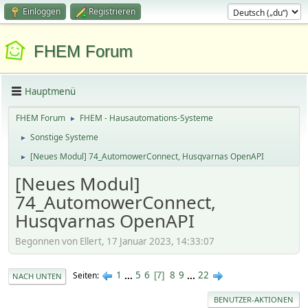
Einloggen
Registrieren
FHEM Forum
Hauptmenü
FHEM Forum
FHEM - Hausautomations-Systeme
►
Sonstige Systeme
►
[Neues Modul] 74_AutomowerConnect, Husqvarnas OpenAPI
►
[Neues Modul]
74_AutomowerConnect,
Husqvarnas OpenAPI
Begonnen von Ellert, 17 Januar 2023, 14:33:07
1
...
5
6
8
9
...
22
Seiten
7
NACH UNTEN
BENUTZER-AKTIONEN