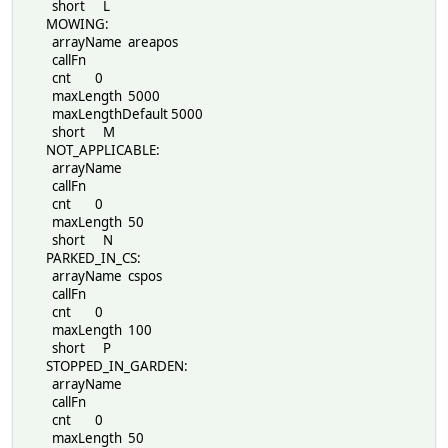
short L
MOWING:
arrayName areapos
callFn
cnt 0
maxLength 5000
maxLengthDefault 5000
short M
NOT_APPLICABLE:
arrayName
callFn
cnt 0
maxLength 50
short N
PARKED_IN_CS:
arrayName cspos
callFn
cnt 0
maxLength 100
short P
STOPPED_IN_GARDEN:
arrayName
callFn
cnt 0
maxLength 50