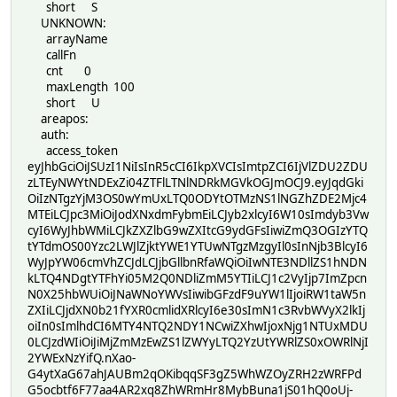
short S
UNKNOWN:
arrayName
callFn
cnt 0
maxLength 100
short U
areapos:
auth:
access_token
eyJhbGciOiJSUzI1NiIsInR5cCI6IkpXVCIsImtpZCI6IjVlZDU2ZDU
zLTEyNWYtNDExZi04ZTFlLTNlNDRkMGVkOGJmOCJ9.eyJqdGki
OiIzNTgzYjM3OS0wYmUxLTQ0ODYtOTMzNS1lNGZhZDE2Mjc4
MTEiLCJpc3MiOiJodXNxdmFybmEiLCJyb2xlcyI6W10sImdyb3Vw
cyI6WyJhbWMiLCJkZXZlbG9wZXItcG9ydGFsIiwiZmQ3OGIzYTQ
tYTdmOS00Yzc2LWJlZjktYWE1YTUwNTgzMzgyIl0sInNjb3BlcyI6
WyJpYW06cmVhZCJdLCJjbGllbnRfaWQiOiIwNTE3NDllZS1hNDN
kLTQ4NDgtYTFhYi05M2Q0NDliZmM5YTIiLCJ1c2VyIjp7ImZpcn
N0X25hbWUiOiJNaWNoYWVsIiwibGFzdF9uYW1lIjoiRW1taW5n
ZXIiLCJjdXN0b21fYXR0cmlidXRlcyI6e30sImN1c3RvbWVyX2lkIj
oiIn0sImlhdCI6MTY4NTQ2NDY1NCwiZXhwIjoxNjg1NTUxMDU
0LCJzdWIiOiJiMjZmMzEwZS1lZWYyLTQ2YzUtYWRlZS0xOWRlNjI
2YWExNzYifQ.nXao-
G4ytXaG67ahJAUBm2qOKibqqSF3gZ5WhWZOyZRH2zWRFPd
G5ocbtf6F77aa4AR2xq8ZhWRmHr8MybBuna1jS01hQ0oUj-