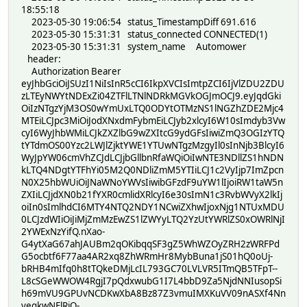
18:55:18
2023-05-30 19:06:54 status_TimestampDiff 691.616
2023-05-30 15:31:31 status_connected CONNECTED(1)
2023-05-30 15:31:31 system_name Automower
header:
Authorization Bearer
eyJhbGciOiJSUzI1NiIsInR5cCI6IkpXVCIsImtpZCI6IjVlZDU2ZDU
zLTEyNWYtNDExZi04ZTFlLTNlNDRkMGVkOGJmOCJ9.eyJqdGki
OiIzNTgzYjM3OS0wYmUxLTQ0ODYtOTMzNS1lNGZhZDE2Mjc4
MTEiLCJpc3MiOiJodXNxdmFybmEiLCJyb2xlcyI6W10sImdyb3Vw
cyI6WyJhbWMiLCJkZXZlbG9wZXItcG9ydGFsIiwiZmQ3OGIzYTQ
tYTdmOS00Yzc2LWJlZjktYWE1YTUwNTgzMzgyIl0sInNjb3BlcyI6
WyJpYW06cmVhZCJdLCJjbGllbnRfaWQiOiIwNTE3NDllZS1hNDN
kLTQ4NDgtYTFhYi05M2Q0NDliZmM5YTIiLCJ1c2VyIjp7ImZpcn
N0X25hbWUiOiJNaWNoYWVsIiwibGFzdF9uYW1lIjoiRW1taW5n
ZXIiLCJjdXN0b21fYXR0cmlidXRlcyI6e30sImN1c3RvbWVyX2lkIj
oiIn0sImlhdCI6MTY4NTQ2NDY1NCwiZXhwIjoxNjg1NTUxMDU
0LCJzdWIiOiJiMjZmMzEwZS1lZWYyLTQ2YzUtYWRlZS0xOWRlNjI
2YWExNzYifQ.nXao-
G4ytXaG67ahJAUBm2qOKibqqSF3gZ5WhWZOyZRH2zWRFPd
G5ocbtf6F77aa4AR2xq8ZhWRmHr8MybBuna1jS01hQ0oUj-
bRHB4mIfq0h8tTQkeDMjLcIL793GC70LVLVR5ITmQB5TFpT--
L8cSGeWWOW4RgjI7pQdxwubG1I7L4bbD9Za5NjdNNIusopSi
h69mVU9GPUvNCDKwXbA8Bz87Z3vmuIMXKuVV09nASXf4Nn
veqkwNFlRiQ-