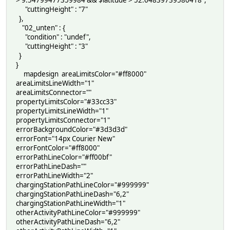
> 9.54799477359984 && $latitude > 52.64839739580418",
"cuttingHeight" : "7"
},
"02_unten" : {
"condition" : "undef",
"cuttingHeight" : "3"
}
}
mapdesign areaLimitsColor="#ff8000"
areaLimitsLineWidth="1"
areaLimitsConnector=""
propertyLimitsColor="#33cc33"
propertyLimitsLineWidth="1"
propertyLimitsConnector="1"
errorBackgroundColor="#3d3d3d"
errorFont="14px Courier New"
errorFontColor="#ff8000"
errorPathLineColor="#ff00bf"
errorPathLineDash=""
errorPathLineWidth="2"
chargingStationPathLineColor="#999999"
chargingStationPathLineDash="6,2"
chargingStationPathLineWidth="1"
otherActivityPathLineColor="#999999"
otherActivityPathLineDash="6,2"