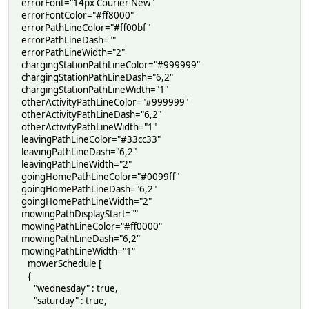
errorFont="14px Courier New"
errorFontColor="#ff8000"
errorPathLineColor="#ff00bf"
errorPathLineDash=""
errorPathLineWidth="2"
chargingStationPathLineColor="#999999"
chargingStationPathLineDash="6,2"
chargingStationPathLineWidth="1"
otherActivityPathLineColor="#999999"
otherActivityPathLineDash="6,2"
otherActivityPathLineWidth="1"
leavingPathLineColor="#33cc33"
leavingPathLineDash="6,2"
leavingPathLineWidth="2"
goingHomePathLineColor="#0099ff"
goingHomePathLineDash="6,2"
goingHomePathLineWidth="2"
mowingPathDisplayStart=""
mowingPathLineColor="#ff0000"
mowingPathLineDash="6,2"
mowingPathLineWidth="1"
mowerSchedule [
{
"wednesday" : true,
"saturday" : true,