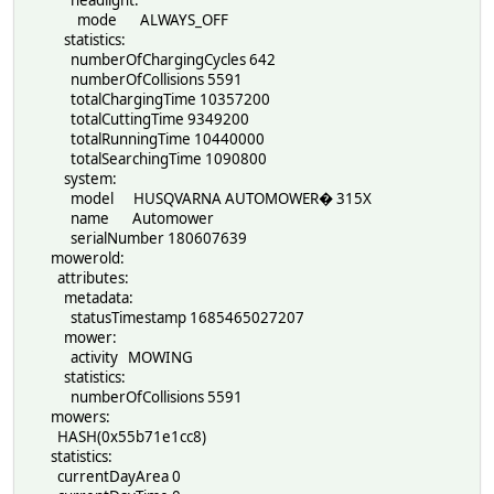
headlight:
mode ALWAYS_OFF
statistics:
numberOfChargingCycles 642
numberOfCollisions 5591
totalChargingTime 10357200
totalCuttingTime 9349200
totalRunningTime 10440000
totalSearchingTime 1090800
system:
model HUSQVARNA AUTOMOWER� 315X
name Automower
serialNumber 180607639
mowerold:
attributes:
metadata:
statusTimestamp 1685465027207
mower:
activity MOWING
statistics:
numberOfCollisions 5591
mowers:
HASH(0x55b71e1cc8)
statistics:
currentDayArea 0