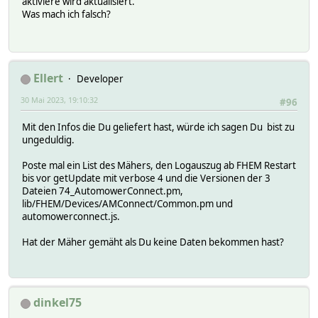
aktiviere wird aktualisiert.
Was mach ich falsch?
Ellert
Developer
30 Mai 2023, 19:10:32
#96
Mit den Infos die Du geliefert hast, würde ich sagen Du bist zu
ungeduldig.
Poste mal ein List des Mähers, den Logauszug ab FHEM Restart
bis vor getUpdate mit verbose 4 und die Versionen der 3
Dateien 74_AutomowerConnect.pm,
lib/FHEM/Devices/AMConnect/Common.pm und
automowerconnect.js.
Hat der Mäher gemäht als Du keine Daten bekommen hast?
dinkel75