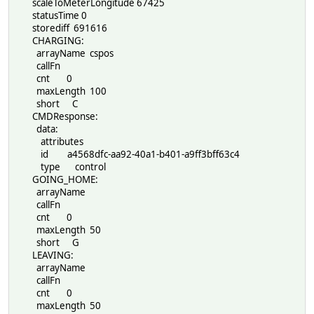
scaleToMeterLongitude 67425
statusTime 0
storediff 691616
CHARGING:
arrayName cspos
callFn
cnt 0
maxLength 100
short C
CMDResponse:
data:
attributes
id a4568dfc-aa92-40a1-b401-a9ff3bff63c4
type control
GOING_HOME:
arrayName
callFn
cnt 0
maxLength 50
short G
LEAVING:
arrayName
callFn
cnt 0
maxLength 50