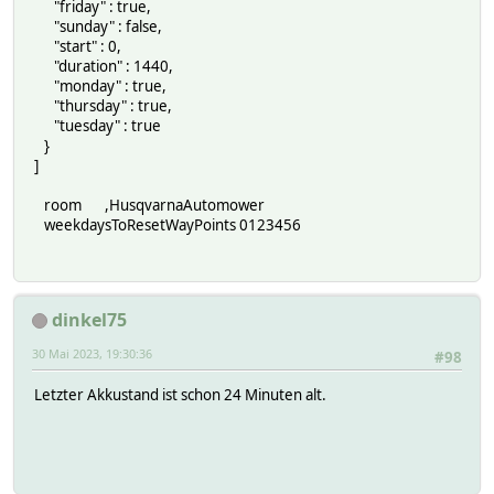
"friday" : true,
"sunday" : false,
"start" : 0,
"duration" : 1440,
"monday" : true,
"thursday" : true,
"tuesday" : true
}
]
room ,HusqvarnaAutomower
weekdaysToResetWayPoints 0123456
dinkel75
30 Mai 2023, 19:30:36
#98
Letzter Akkustand ist schon 24 Minuten alt.