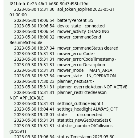
f81bfefc-0e25-46c1-b680-30d3d98bf19d
2023-05-30 15:31:30 api_token_expires 2023-05-31
01:00:00
2023-05-30 19:06:54 batteryPercent 35
2023-05-30 19:06:54 device_state connected
2023-05-30 19:06:54 mower_activity CHARGING
2023-05-30 18:00:32 mower_commandSend
ResumeSchedule
2023-05-30 18:37:34 mower_commandStatus cleared
2023-05-30 15:31:31 mower_errorCode -
2023-05-30 15:31:31 mower_errorCodeTimestamp -
2023-05-30 15:31:31 mower_errorDescription -
2023-05-30 15:31:31 mower_mode MAIN_AREA
2023-05-30 18:37:34 mower_state IN_OPERATION
2023-05-30 17:30:23 planner_nextStart -
2023-05-30 15:31:31 planner_overrideAction NOT_ACTIVE
2023-05-30 15:31:31 planner_restrictedReason
NOT_APPLICABLE
2023-05-30 15:31:31 settings_cuttingHeight 1
2023-05-30 16:04:41 settings_headlight ALWAYS_OFF
2023-05-30 19:28:01 state disconnected
2023-05-30 15:31:31 statistics_newGeoDataSets 0
2023-05-30 15:31:31 statistics_numberOfCollisions
(0/5591)
2023-05-30 19:06:54 status_Timestamp 2023-05-30