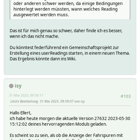
oder anderen schwer werden, da einige Bedingungen
hinterlegt werden müssten, wann welches Reading
ausgewertet werden muss.
Das ist für mich genau so schwer, daher finde ich es besser,
wenn ich das nicht mache.
Du könntest federführend ein Gemeinschaftsprojekt zur
Erstellung eines userReadings starten, in einem neuen Thema.
Das Ergebnis könnte dann ins Wiki.
isy
31 Mai 2023, 09:30:17
#103
Letzte Bearbeitung
: 31 Mai 2023, 09:59:07 von isy
Hallo Ellert,
ich habe heute morgen die aktuelle Version 27632 2023-05-30
15:12:02 deines hervorragenden Moduls geladen.
Es scheint so zu sein, als ob die Anzeige der Fahrspuren mit