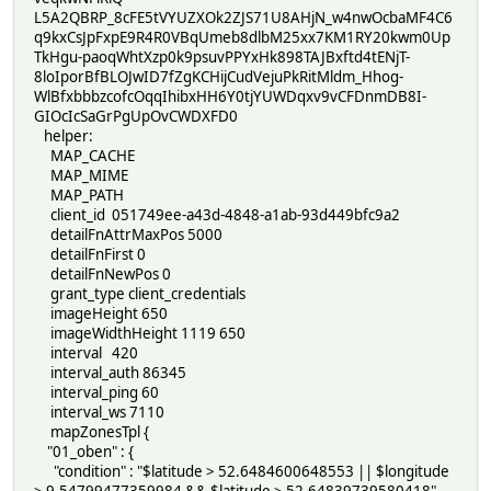
L5A2QBRP_8cFE5tVYUZXOk2ZJS71U8AHjN_w4nwOcbaMF4C6
q9kxCsJpFxpE9R4R0VBqUmeb8dlbM25xx7KM1RY20kwm0Up
TkHgu-paoqWhtXzp0k9psuvPPYxHk898TAJBxftd4tENjT-
8loIporBfBLOJwID7fZgKCHijCudVejuPkRitMldm_Hhog-
WlBfxbbbzcofcOqqIhibxHH6Y0tjYUWDqxv9vCFDnmDB8I-
GIOcIcSaGrPgUpOvCWDXFD0
helper:
MAP_CACHE
MAP_MIME
MAP_PATH
client_id 051749ee-a43d-4848-a1ab-93d449bfc9a2
detailFnAttrMaxPos 5000
detailFnFirst 0
detailFnNewPos 0
grant_type client_credentials
imageHeight 650
imageWidthHeight 1119 650
interval 420
interval_auth 86345
interval_ping 60
interval_ws 7110
mapZonesTpl {
"01_oben" : {
"condition" : "$latitude > 52.6484600648553 || $longitude