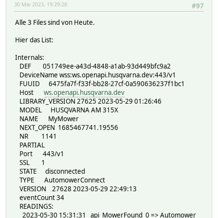
30 Mai 2023, 19:29:28
#97
Alle 3 Files sind von Heute.
Hier das List:
Internals:
DEF 051749ee-a43d-4848-a1ab-93d449bfc9a2
DeviceName wss:ws.openapi.husqvarna.dev:443/v1
FUUID 6475fa7f-f33f-bb28-27cf-0a590636237f1bc1
Host
ws.openapi.husqvarna.dev
LIBRARY_VERSION 27625 2023-05-29 01:26:46
MODEL HUSQVARNA AM 315X
NAME MyMower
NEXT_OPEN 1685467741.19556
NR 1141
PARTIAL
Port 443/v1
SSL 1
STATE disconnected
TYPE AutomowerConnect
VERSION 27628 2023-05-29 22:49:13
eventCount 34
READINGS:
2023-05-30 15:31:31 api_MowerFound 0 => Automower