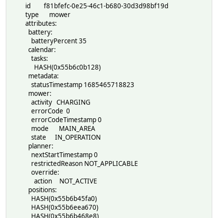
id f81bfefc-0e25-46c1-b680-30d3d98bf19d
type mower
attributes:
battery:
batteryPercent 35
calendar:
tasks:
HASH(0x55b6c0b128)
metadata:
statusTimestamp 1685465718823
mower:
activity CHARGING
errorCode 0
errorCodeTimestamp 0
mode MAIN_AREA
state IN_OPERATION
planner:
nextStartTimestamp 0
restrictedReason NOT_APPLICABLE
override:
action NOT_ACTIVE
positions:
HASH(0x55b6b45fa0)
HASH(0x55b6eea670)
HASH(0x55b6b468e8)