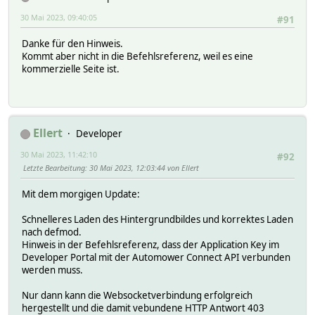
30 Mai 2023, 09:40:05
#91
Danke für den Hinweis.
Kommt aber nicht in die Befehlsreferenz, weil es eine
kommerzielle Seite ist.
Ellert
Developer
30 Mai 2023, 11:42:10
#92
Letzte Bearbeitung
: 30 Mai 2023, 12:03:44 von Ellert
Mit dem morgigen Update:
Schnelleres Laden des Hintergrundbildes und korrektes Laden
nach defmod.
Hinweis in der Befehlsreferenz, dass der Application Key im
Developer Portal mit der Automower Connect API verbunden
werden muss.
Nur dann kann die Websocketverbindung erfolgreich
hergestellt und die damit vebundene HTTP Antwort 403