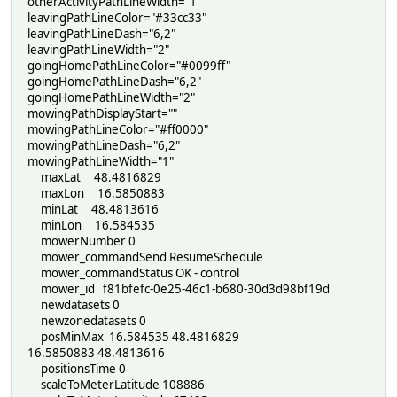
otherActivityPathLineWidth="1"
leavingPathLineColor="#33cc33"
leavingPathLineDash="6,2"
leavingPathLineWidth="2"
goingHomePathLineColor="#0099ff"
goingHomePathLineDash="6,2"
goingHomePathLineWidth="2"
mowingPathDisplayStart=""
mowingPathLineColor="#ff0000"
mowingPathLineDash="6,2"
mowingPathLineWidth="1"
maxLat 48.4816829
maxLon 16.5850883
minLat 48.4813616
minLon 16.584535
mowerNumber 0
mower_commandSend ResumeSchedule
mower_commandStatus OK - control
mower_id f81bfefc-0e25-46c1-b680-30d3d98bf19d
newdatasets 0
newzonedatasets 0
posMinMax 16.584535 48.4816829
16.5850883 48.4813616
positionsTime 0
scaleToMeterLatitude 108886