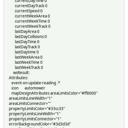
currentDayTime 0
currentDayTrack 0
currentSpeed 0
currentWeekArea 0
currentWeekTime 0
currentWeekTrack 0
lastDayArea 0
lastDayCollisions 0
lastDayTime 0
lastDayTrack 0
lastDaytime 0
lastWeekArea 0
lastWeekTime 0
lastWeekTrack 0
wsResult:
Attributes:
event-on-update-reading .*
icon automower
mapDesignAttributes areaLimitsColor="#ff8000"
areaLimitsLineWidth="1"
areaLimitsConnector=""
propertyLimitsColor="#33cc33"
propertyLimitsLineWidth="1"
propertyLimitsConnector="1"
errorBackgroundColor="#3d3d3d"