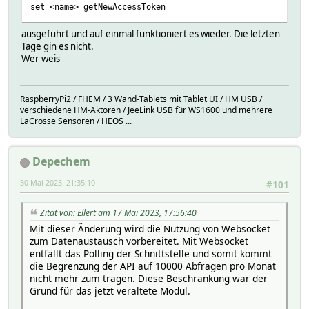
set <name> getNewAccessToken
ausgeführt und auf einmal funktioniert es wieder. Die letzten
Tage gin es nicht.
Wer weis
RaspberryPi2 / FHEM / 3 Wand-Tablets mit Tablet UI / HM USB /
verschiedene HM-Aktoren / JeeLink USB für WS1600 und mehrere
LaCrosse Sensoren / HEOS ...
Depechem
30 Mai 2023, 21:35:10
#101
Zitat von: Ellert am 17 Mai 2023, 17:56:40
Mit dieser Änderung wird die Nutzung von Websocket
zum Datenaustausch vorbereitet. Mit Websocket
entfällt das Polling der Schnittstelle und somit kommt
die Begrenzung der API auf 10000 Abfragen pro Monat
nicht mehr zum tragen. Diese Beschränkung war der
Grund für das jetzt veraltete Modul.