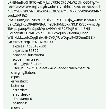
bRHB4mIfq0h8tTQkeDMjLcIL793GC70LVLVR5ITmQB5TFpT--
L8cSGeWWOW4RgjI7pQdxwubG1I7L4bbD9Za5NjdNNIusopSi
h69mVU9GPUvNCDKwXbA8Bz87Z3vmuIMXKuVV09nASXf4Nn
veqkwNFlRiQ-
L5A2QBRP_8cFE5tVYUZXOk2ZJS71U8AHjN_w4nwOcbaMF4C6
q9kxCsJpFxpE9R4R0VBqUmeb8dlbM25xx7KM1RY20kwm0Up
TkHgu-paoqWhtXzp0k9psuvPPYxHk898TAJBxftd4tENjT-
8loIporBfBLOJwID7fZgKCHijCudVejuPkRitMldm_Hhog-
WlBfxbbbzcofcOqqIhibxHH6Y0tjYUWDqxv9vCFDnmDB8I-
GIOcIcSaGrPgUpOvCWDXFD0
expires 1685487600
expires_in 86399
provider husqvarna
scope iam:read
token_type Bearer
user_id b26f310e-eef2-46c5-adee-19de626aa176
chargingStation:
cspos:
errorstack:
lasterror:
errordate
errordesc -
timestamp 0
positions:
mower: