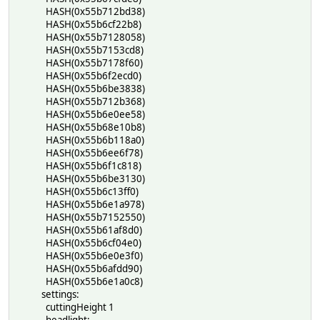
HASH(0x55b712bd38)
HASH(0x55b6cf22b8)
HASH(0x55b7128058)
HASH(0x55b7153cd8)
HASH(0x55b7178f60)
HASH(0x55b6f2ecd0)
HASH(0x55b6be3838)
HASH(0x55b712b368)
HASH(0x55b6e0ee58)
HASH(0x55b68e10b8)
HASH(0x55b6b118a0)
HASH(0x55b6ee6f78)
HASH(0x55b6f1c818)
HASH(0x55b6be3130)
HASH(0x55b6c13ff0)
HASH(0x55b6e1a978)
HASH(0x55b7152550)
HASH(0x55b61af8d0)
HASH(0x55b6cf04e0)
HASH(0x55b6e0e3f0)
HASH(0x55b6afdd90)
HASH(0x55b6e1a0c8)
settings:
cuttingHeight 1