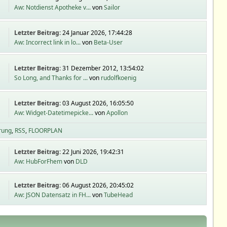
Aw: Notdienst Apotheke v...
von
Sailor
Letzter Beitrag:
24 Januar 2026, 17:44:28
Aw: Incorrect link in lo...
von
Beta-User
Letzter Beitrag:
31 Dezember 2012, 13:54:02
So Long, and Thanks for ...
von
rudolfkoenig
Letzter Beitrag:
03 August 2026, 16:05:50
Aw: Widget-Datetimepicke...
von
Apollon
rung
RSS
FLOORPLAN
Letzter Beitrag:
22 Juni 2026, 19:42:31
Aw: HubForFhem
von
DLD
Letzter Beitrag:
06 August 2026, 20:45:02
Aw: JSON Datensatz in FH...
von
TubeHead