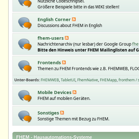
Nützliche Codeschnipsel.
Größere Beispiele bitte in das WIKI stellen!
English Corner
Discussions about FHEM in English
fhem-users
Nachrichtenarchiv (nur lesbar) der Google Group
fhe
Bitte den Hinweis unter FHEM Mailinglisten auf 
Frontends
Themen zu FHEM Frontends wie z.B. FHEMWEB, FLO
Unter-Boards
FHEMWEB
TabletUI
FhemNative
FHEMapp
fronthem /
Mobile Devices
FHEM auf mobilen Geräten.
Sonstiges
Sonstige Themen mit Bezug zu FHEM.
FHEM - Hausautomations-Systeme