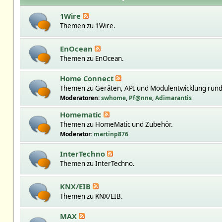
1Wire
Themen zu 1Wire.
EnOcean
Themen zu EnOcean.
Home Connect
Themen zu Geräten, API und Modulentwicklung run
Moderatoren:
swhome
,
Pf@nne
,
Adimarantis
Homematic
Themen zu HomeMatic und Zubehör.
Moderator:
martinp876
InterTechno
Themen zu InterTechno.
KNX/EIB
Themen zu KNX/EIB.
MAX