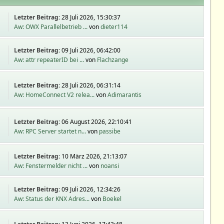
Letzter Beitrag:
28 Juli 2026, 15:30:37
Aw: OWX Parallelbetrieb ...
von
dieter114
Letzter Beitrag:
09 Juli 2026, 06:42:00
Aw: attr repeaterID bei ...
von
Flachzange
Letzter Beitrag:
28 Juli 2026, 06:31:14
Aw: HomeConnect V2 relea...
von
Adimarantis
Letzter Beitrag:
06 August 2026, 22:10:41
Aw: RPC Server startet n...
von
passibe
Letzter Beitrag:
10 März 2026, 21:13:07
Aw: Fenstermelder nicht ...
von
noansi
Letzter Beitrag:
09 Juli 2026, 12:34:26
Aw: Status der KNX Adres...
von
Boekel