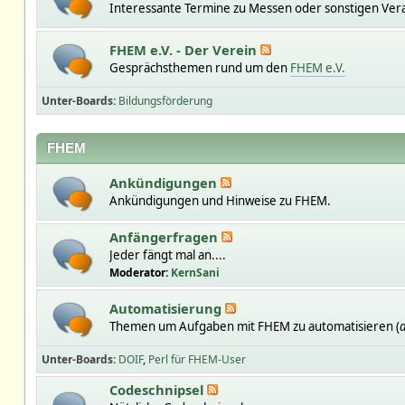
Interessante Termine zu Messen oder sonstigen Ver
FHEM e.V. - Der Verein
Gesprächsthemen rund um den
FHEM e.V.
Unter-Boards
Bildungsförderung
FHEM
Ankündigungen
Ankündigungen und Hinweise zu FHEM.
Anfängerfragen
Jeder fängt mal an....
Moderator:
KernSani
Automatisierung
Themen um Aufgaben mit FHEM zu automatisieren (
a
Unter-Boards
DOIF
Perl für FHEM-User
Codeschnipsel