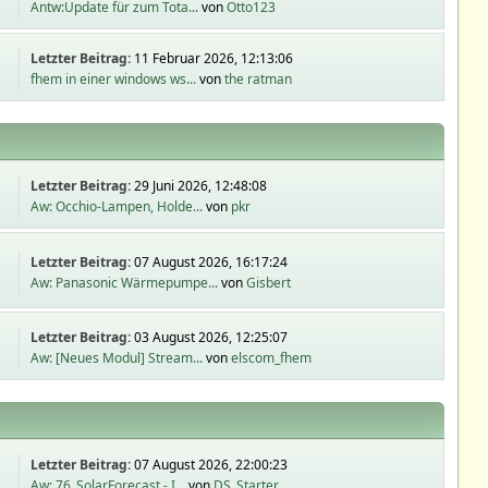
Antw:Update für zum Tota...
von
Otto123
Letzter Beitrag:
11 Februar 2026, 12:13:06
fhem in einer windows ws...
von
the ratman
Letzter Beitrag:
29 Juni 2026, 12:48:08
Aw: Occhio-Lampen, Holde...
von
pkr
Letzter Beitrag:
07 August 2026, 16:17:24
Aw: Panasonic Wärmepumpe...
von
Gisbert
Letzter Beitrag:
03 August 2026, 12:25:07
Aw: [Neues Modul] Stream...
von
elscom_fhem
Letzter Beitrag:
07 August 2026, 22:00:23
Aw: 76_SolarForecast - I...
von
DS_Starter