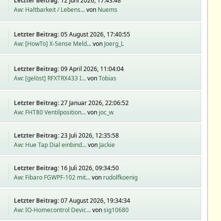
Letzter Beitrag:
12 Juni 2026, 17:43:48
Aw: Haltbarkeit / Lebens...
von
Nuems
Letzter Beitrag:
05 August 2026, 17:40:55
Aw: [HowTo] X-Sense Meld...
von
Joerg_L
Letzter Beitrag:
09 April 2026, 11:04:04
Aw: [gelöst] RFXTRX433 I...
von
Tobias
Letzter Beitrag:
27 Januar 2026, 22:06:52
Aw: FHT80 Ventilposition...
von
joc_w
Letzter Beitrag:
23 Juli 2026, 12:35:58
Aw: Hue Tap Dial einbind...
von
Jackie
Letzter Beitrag:
16 Juli 2026, 09:34:50
Aw: Fibaro FGWPF-102 mit...
von
rudolfkoenig
Letzter Beitrag:
07 August 2026, 19:34:34
Aw: IO-Homecontrol Devic...
von
sig10680