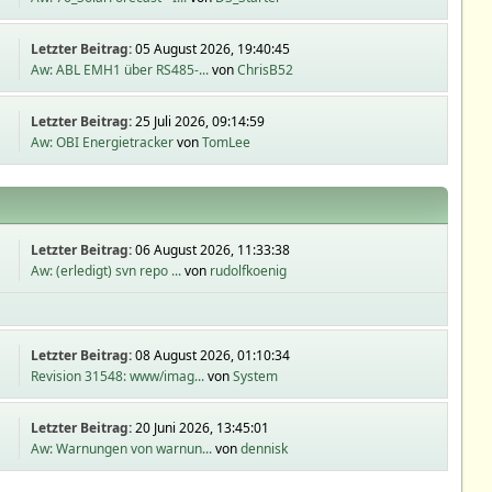
Letzter Beitrag:
05 August 2026, 19:40:45
Aw: ABL EMH1 über RS485-...
von
ChrisB52
Letzter Beitrag:
25 Juli 2026, 09:14:59
Aw: OBI Energietracker
von
TomLee
Letzter Beitrag:
06 August 2026, 11:33:38
Aw: (erledigt) svn repo ...
von
rudolfkoenig
Letzter Beitrag:
08 August 2026, 01:10:34
Revision 31548: www/imag...
von
System
Letzter Beitrag:
20 Juni 2026, 13:45:01
Aw: Warnungen von warnun...
von
dennisk