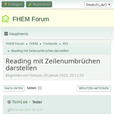
Einloggen
Registrieren
FHEM Forum
Hauptmenü
FHEM Forum
FHEM
Frontends
RSS
►
►
►
Reading mit Zeilenumbrüchen darstellen
►
Reading mit Zeilenumbrüchen
darstellen
Begonnen von TomLee, 05 Januar 2023, 20:12:53
Seiten
1
NACH UNTEN
BENUTZER-AKTIONEN
TomLee
Tester
05 Januar 2023, 20:12:53