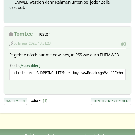
FHEMWEB werden dann Rahmen unten bei jeder Zeile
erzeugt.
TomLee
Tester
06 Januar 2023, 13:51:23
#3
Es geht einfach nur mit newlines, in RSS wie auch FHEMWEB
Code
Auswählen
slist:list_SHOPPING_ITEM:.* {my $v=ReadingsVal('Echo','li
Seiten
1
NACH OBEN
BENUTZER-AKTIONEN