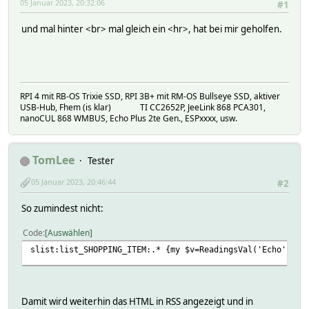
05 Januar 2023, 20:32:06
#1
und mal hinter <br> mal gleich ein <hr>, hat bei mir geholfen.
RPI 4 mit RB-OS Trixie SSD, RPI 3B+ mit RM-OS Bullseye SSD, aktiver
USB-Hub, Fhem (is klar) TI CC2652P, JeeLink 868 PCA301,
nanoCUL 868 WMBUS, Echo Plus 2te Gen., ESPxxxx, usw.
TomLee
Tester
05 Januar 2023, 20:46:44
#2
So zumindest nicht:
Code
Auswählen
slist:list_SHOPPING_ITEM:.* {my $v=ReadingsVal('Echo','li
Damit wird weiterhin das HTML in RSS angezeigt und in