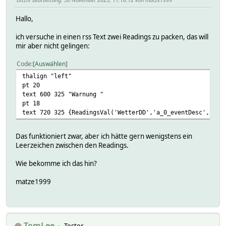
Hallo,
ich versuche in einen rss Text zwei Readings zu packen, das will
mir aber nicht gelingen:
Code
Auswählen
thalign "left"
pt 20
text 600 325 "Warnung "
pt 18
text 720 325 {ReadingsVal('WetterDD','a_0_eventDesc','').
Das funktioniert zwar, aber ich hätte gern wenigstens ein
Leerzeichen zwischen den Readings.
Wie bekomme ich das hin?
matze1999
TomLee