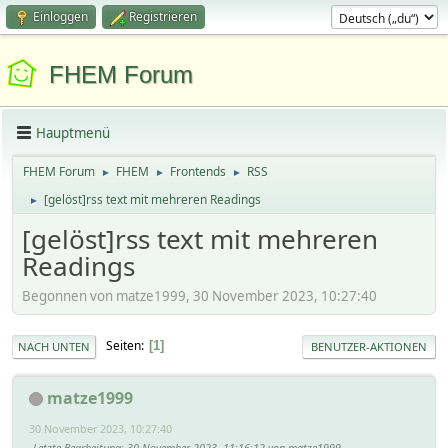
Einloggen
Registrieren
FHEM Forum
Hauptmenü
FHEM Forum
FHEM
Frontends
RSS
►
►
►
[gelöst]rss text mit mehreren Readings
►
[gelöst]rss text mit mehreren
Readings
Begonnen von matze1999, 30 November 2023, 10:27:40
Seiten
1
NACH UNTEN
BENUTZER-AKTIONEN
matze1999
30 November 2023, 10:27:40
Letzte Bearbeitung
: 30 November 2023, 11:16:12 von matze1999