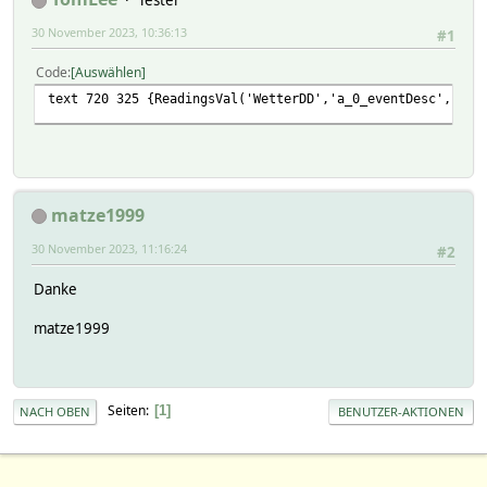
Tester
30 November 2023, 10:36:13
#1
Code
Auswählen
text 720 325 {ReadingsVal('WetterDD','a_0_eventDesc','').
matze1999
30 November 2023, 11:16:24
#2
Danke
matze1999
Seiten
1
NACH OBEN
BENUTZER-AKTIONEN