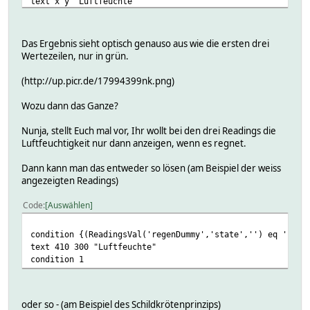
text x y "Luftfeuchte"
moveby 0 30
text x y "Luftdruck"
Das Ergebnis sieht optisch genauso aus wie die ersten drei
Wertezeilen, nur in grün.
# Messwerte rechtsbündig ausgeben
thalign "right"
(http://up.picr.de/17994399nk.png)
moveby 140 0
Wozu dann das Ganze?
text x y {ReadingsVal('owo','c_pressure','?')}
Nunja, stellt Euch mal vor, Ihr wollt bei den drei Readings die
moveby 0 -30
Luftfeuchtigkeit nur dann anzeigen, wenn es regnet.
text x y {ReadingsVal('owo','c_humidity','?')}
Dann kann man das entweder so lösen (am Beispiel der weiss
moveby 0 -30
angezeigten Readings)
text x y {ReadingsVal('owo','c_temperature','?')}
Code
Auswählen
# Einheiten linksbündig an die Messwerte anhängen
thalign "left"
condition {(ReadingsVal('regenDummy','state','') eq 'rain
text 410 300 "Luftfeuchte"
moveby 2 0
condition 1
text 552 y "°C"
moveby 0 30
text x 390 "%"
oder so - (am Beispiel des Schildkrötenprinzips)