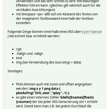
verwenden und das sehr schnell zu sehr merkwürdigen
Effekten führen kann. (gleiches gilt natürlich auch für die
vertikalen Ausrichtungen)
mit linespace <px> läßt sich ein Abstand des Textes von
der imaginären Textboxwand innerhalb der textbox
einstellen
Folgende Dinge können innerhalb eines RSS über {
perl-Special
} berechnet bzw. ermittelt werden:
rgb
.halign und .valign
text
img (bei Verwendung des sourcetyp = data)
Sonstiges:
Plots können auch mit zoom und offset angegeben
werden:
img x y 1 png data {
plotAsPng("SVG_owo","qday",-1) }
es gibt einen internen Zähler
$defs{$name}{fhem}
{counter}
der bei jeder RSS Generierung um 1 erhöht
wird. Damit kann man z.B. bei jedem Durchlauf die