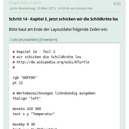
17 April 2014, 21:58:31
#30
Letzte Bearbeitung
: 10 März 2015, 14:03:46 von betateilchen
Schritt 14 - Kapitel 3, jetzt schicken wir die Schildkröte los
Bitte baut am Ende der Layoutdatei folgende Zeilen ein:
Code
Auswählen
Erweitern
# Kapitel 14 - Teil 3
# wir schicken die Schildkröte los
# http://de.wikipedia.org/wiki/KTurtle
#
rgb "00FF00"
pt 12
# Wertebezeichnungen linksbündig ausgeben
thalign "left"
moveto 410 360
text x y "Temperatur"
moveby 0 30