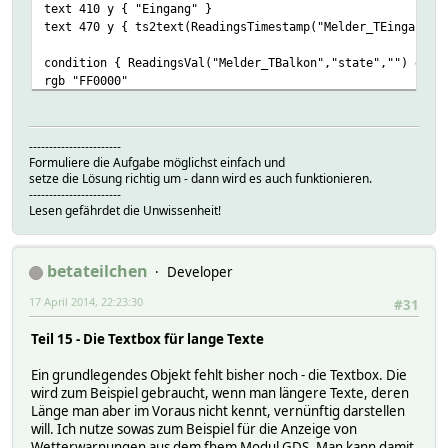
text 410 y { "Eingang" }
text 470 y { ts2text(ReadingsTimestamp("Melder_TEingang",
condition { ReadingsVal("Melder_TBalkon","state","") eq "
rgb "FF0000"
moveby 0 20
text 410 y { "Balkon" }
text 470 y { ts2text(ReadingsTimestamp("Melder_TBalkon","
-----------------------
Formuliere die Aufgabe möglichst einfach und
condition { ReadingsVal("Melder_TBalkon","state","") eq "
setze die Lösung richtig um - dann wird es auch funktionieren.
rgb "FFFF00"
-----------------------
moveby 0 20
Lesen gefährdet die Unwissenheit!
text 410 y { "Balkon" }
text 470 y { ts2text(ReadingsTimestamp("Melder_TBalkon","
betateilchen
Developer
condition { ReadingsVal("Melder_FSl","state","") eq "open
rgb "FF0000"
17 April 2014, 22:23:30
#31
moveby 0 20
text 410 y { "SZ li" }
Teil 15 - Die Textbox für lange Texte
text 470 y { ts2text(ReadingsTimestamp("Melder_FSl","stat
Ein grundlegendes Objekt fehlt bisher noch - die Textbox. Die
condition { ReadingsVal("Melder_FSr","state","") eq "open
wird zum Beispiel gebraucht, wenn man längere Texte, deren
rgb "FF0000"
Länge man aber im Voraus nicht kennt, vernünftig darstellen
moveby 0 20
will. Ich nutze sowas zum Beispiel für die Anzeige von
text 410 y { "SZ re" }
Wetterwarnungen aus dem fhem Modul GDS. Man kann damit