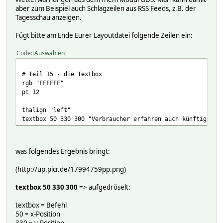
text 470 y { ts2text(ReadingsTimestamp("Melder_FSr","stat
aber zum Beispiel auch Schlagzeilen aus RSS Feeds, z.B. der
Tagesschau anzeigen.
condition { ReadingsVal("Melder_FSr","state","") eq "tilt
rgb "FFFF00"
Fügt bitte am Ende Eurer Layoutdatei folgende Zeilen ein:
moveby 0 20
text 410 y { "SZ re" }
Code
Auswählen
text 470 y { ts2text(ReadingsTimestamp("Melder_FSr","stat
# Teil 15 - die Textbox
condition { ReadingsVal("Melder_FKl","state","") eq "open
rgb "FFFFFF"
rgb "FF0000"
pt 12
moveby 0 20
text 410 y { "KU li" }
thalign "left"
text 470 y { ts2text(ReadingsTimestamp("Melder_FKl","stat
textbox 50 330 300 "Verbraucher erfahren auch künftig nic
condition { ReadingsVal("Melder_FKr","state","") eq "open
rgb "FF0000"
moveby 0 20
was folgendes Ergebnis bringt:
text 410 y { "KU re" }
text 470 y { ts2text(ReadingsTimestamp("Melder_FKr","stat
(http://up.picr.de/17994759pp.png)
condition { ReadingsVal("Melder_FKr","state","") eq "tilt
textbox 50 330 300
=> aufgedröselt:
rgb "FFFF00"
moveby 0 20
textbox = Befehl
text 410 y { "KU re" }
50 = x-Position
text 470 y { ts2text(ReadingsTimestamp("Melder_FKr","stat