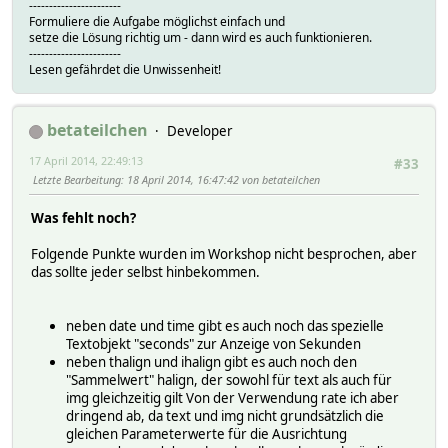
-----------------------
Formuliere die Aufgabe möglichst einfach und
setze die Lösung richtig um - dann wird es auch funktionieren.
-----------------------
Lesen gefährdet die Unwissenheit!
betateilchen
Developer
17 April 2014, 22:49:13
#33
Letzte Bearbeitung
: 18 April 2014, 16:47:42 von betateilchen
Was fehlt noch?
Folgende Punkte wurden im Workshop nicht besprochen, aber
das sollte jeder selbst hinbekommen.
neben date und time gibt es auch noch das spezielle
Textobjekt "seconds" zur Anzeige von Sekunden
neben thalign und ihalign gibt es auch noch den
"Sammelwert" halign, der sowohl für text als auch für
img gleichzeitig gilt Von der Verwendung rate ich aber
dringend ab, da text und img nicht grundsätzlich die
gleichen Parameterwerte für die Ausrichtung