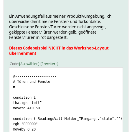
Ein Anwendungsfall aus meiner Produktivumgebung, ich
überwache damit meine Fenster- und Türkontakte.
Geschlossene Fenster/Türen werden nicht angezeigt,
gekippte Fenster/Türen werden gelb, geöffnete
Fenster/Türen in rot dargestellt.
Dieses Codebeispiel NICHT in das Workshop-Layout
übernehmen!
Code
Auswählen
Erweitern
#--------------------
# Türen und Fenster
#
condition 1
thalign "left"
moveto 410 50
condition { ReadingsVal("Melder_TEingang","state","") eq 
rgb "FF0000"
moveby 0 20