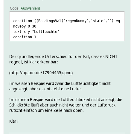
moveby 0 30
Code
Auswählen
text x y " hPa"
condition {(ReadingsVal('regenDummy','state','') eq 'rain
moveby 0 30
text x y "Luftfeuchte"
condition 1
Der grundlegende Unterschied für den Fall, dass es NICHT
regnet, ist klar erkennbar:
(http://up.picr.de/17994455ji.png)
Im weissen Beispiel wird zwar die Luftfeuchtigkeit nicht
angezeigt, aber es entsteht eine Lücke.
Im grünen Beispiel wird die Luftfeuchtigkeit nicht anzeigt, die
Schildkröte läuft aber auch nicht weiter und der Luftdruck
rutscht einfach um eine Zeile nach oben.
Klar?