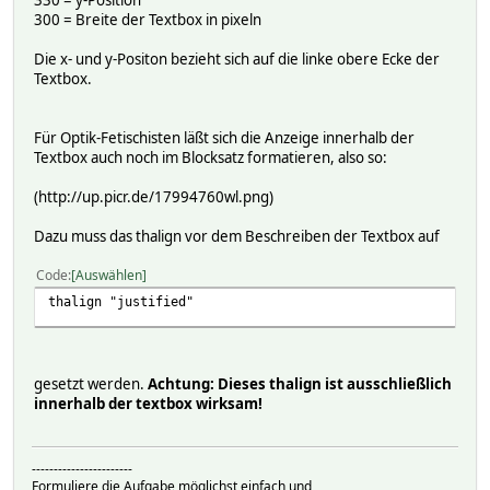
330 = y-Position
300 = Breite der Textbox in pixeln
condition { ReadingsVal("Melder_FAl","state","") eq "open
rgb "FF0000"
Die x- und y-Positon bezieht sich auf die linke obere Ecke der
moveby 0 20
Textbox.
text 410 y { "AZ li" }
text 470 y { ts2text(ReadingsTimestamp("Melder_FAl","stat
Für Optik-Fetischisten läßt sich die Anzeige innerhalb der
condition { ReadingsVal("Melder_FAr","state","") eq "open
Textbox auch noch im Blocksatz formatieren, also so:
rgb "FF0000"
moveby 0 20
(http://up.picr.de/17994760wl.png)
text 410 y { "AZ re" }
text 470 y { ts2text(ReadingsTimestamp("Melder_FAr","stat
Dazu muss das thalign vor dem Beschreiben der Textbox auf
condition { ReadingsVal("Melder_FAr","state","") eq "tilt
Code
Auswählen
rgb "FFFF00"
thalign "justified"
moveby 0 20
text 410 y { "AZ re" }
text 470 y { ts2text(ReadingsTimestamp("Melder_FAr","stat
gesetzt werden.
Achtung: Dieses thalign ist ausschließlich
innerhalb der textbox wirksam!
-----------------------
Formuliere die Aufgabe möglichst einfach und