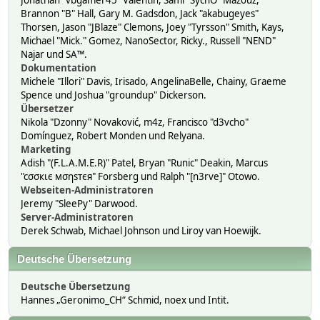
Jonathan "vbgamer45" Valentin, Sami "SychO" Mazouz,
Brannon "B" Hall, Gary M. Gadsdon, Jack "akabugeyes"
Thorsen, Jason "JBlaze" Clemons, Joey "Tyrsson" Smith, Kays,
Michael "Mick." Gomez, NanoSector, Ricky., Russell "NEND"
Najar und SA™.
Dokumentation
Michele "Illori" Davis, Irisado, AngelinaBelle, Chainy, Graeme
Spence und Joshua "groundup" Dickerson.
Übersetzer
Nikola "Dzonny" Novaković, m4z, Francisco "d3vcho"
Domínguez, Robert Monden und Relyana.
Marketing
Adish "(F.L.A.M.E.R)" Patel, Bryan "Runic" Deakin, Marcus
"cσσкιє мσηѕтєя" Forsberg und Ralph "[n3rve]" Otowo.
Webseiten-Administratoren
Jeremy "SleePy" Darwood.
Server-Administratoren
Derek Schwab, Michael Johnson und Liroy van Hoewijk.
Deutsche Übersetzung
Deutsche Übersetzung
Hannes „Geronimo_CH“ Schmid, noex und Intit.