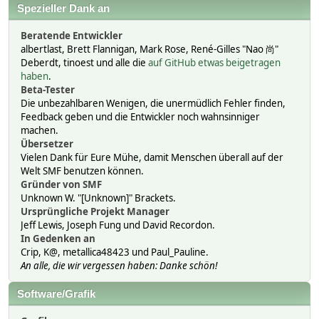
Spezieller Dank an
Beratende Entwickler
albertlast, Brett Flannigan, Mark Rose, René-Gilles "Nao 尚"
Deberdt, tinoest und alle die
auf GitHub etwas beigetragen
haben
.
Beta-Tester
Die unbezahlbaren Wenigen, die unermüdlich Fehler finden,
Feedback geben und die Entwickler noch wahnsinniger
machen.
Übersetzer
Vielen Dank für Eure Mühe, damit Menschen überall auf der
Welt SMF benutzen können.
Gründer von SMF
Unknown W. "[Unknown]" Brackets.
Ursprüngliche Projekt Manager
Jeff Lewis, Joseph Fung und David Recordon.
In Gedenken an
Crip, K@, metallica48423 und Paul_Pauline.
An alle, die wir vergessen haben: Danke schön!
Software/Grafik