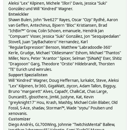
Aleksi "Lex" Kilpinen, Michele "Illori" Davis, Jessica "Suki"
González und Will "Kindred" Wagner.
Entwickler
Shawn Bulen, John "live627" Rayes, Oscar "Ozp" Rydhé, Aaron
van Geffen, Antechinus, Bjoern "Bloc" Kristiansen, Brad
"IchBin™" Grow, Colin Schoen, emanuele, Hendrik Jan
"Compuart" Visser, Jessica "Suki" González, Jon "Sesquipedalian"
Stovell, Juan "JayBachatero" Hernandez, Karl
"RegularExpression" Benson, Matthew "Labradoodle-360"
Kerle, Grudge, Michael "Oldiesmann" Eshom, Michael "Thantos"
Miller, Norv, Peter "Arantor" Spicer, Selman "[SiNaN]" Eser, Shitiz
"Dragooon" Garg, Theodore "Orstio" Hildebrandt, Thorsten
"TE" Eurich und winrules.
Support Spezialisten
Will "Kindred" Wagner, Doug Heffernan, lurkalot, Steve, Aleksi
"Lex" Kilpinen, br360, GigaWatt, ziycon, Adam Tallon, Bigguy,
Bruno "margarett" Alves, CapadY, ChalkCat, Chas Large,
Duncan85, gbsothere, JimM, Justyne, Kat, Kevin
"greyknight17" Hou, Krash, Mashby, Michael Colin Blaber, Old
Fossil, S-Ace, shadav, Storman™, Wade "sησω" Poulsen und
xenovanis.
Customizer
Diego Andrés, GL700Wing, Johnnie "TwitchisMental" Ballew,