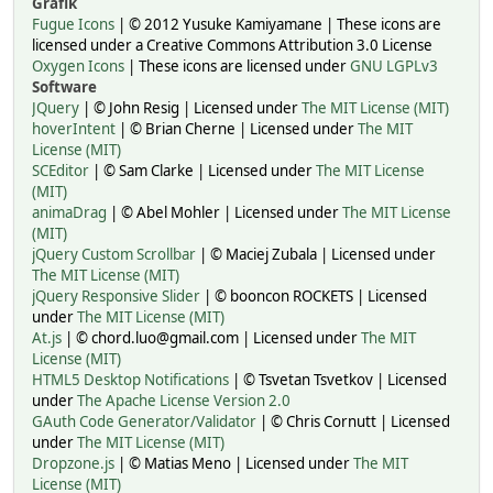
Grafik
Fugue Icons
| © 2012 Yusuke Kamiyamane | These icons are
licensed under a Creative Commons Attribution 3.0 License
Oxygen Icons
| These icons are licensed under
GNU LGPLv3
Software
JQuery
| © John Resig | Licensed under
The MIT License (MIT)
hoverIntent
| © Brian Cherne | Licensed under
The MIT
License (MIT)
SCEditor
| © Sam Clarke | Licensed under
The MIT License
(MIT)
animaDrag
| © Abel Mohler | Licensed under
The MIT License
(MIT)
jQuery Custom Scrollbar
| © Maciej Zubala | Licensed under
The MIT License (MIT)
jQuery Responsive Slider
| © booncon ROCKETS | Licensed
under
The MIT License (MIT)
At.js
| © chord.luo@gmail.com | Licensed under
The MIT
License (MIT)
HTML5 Desktop Notifications
| © Tsvetan Tsvetkov | Licensed
under
The Apache License Version 2.0
GAuth Code Generator/Validator
| © Chris Cornutt | Licensed
under
The MIT License (MIT)
Dropzone.js
| © Matias Meno | Licensed under
The MIT
License (MIT)