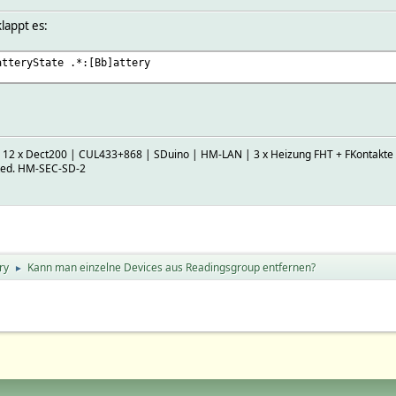
klappt es:
atteryState .*:[Bb]attery
| 12 x Dect200 | CUL433+868 | SDuino | HM-LAN | 3 x Heizung FHT + FKontakte |
ked. HM-SEC-SD-2
ry
Kann man einzelne Devices aus Readingsgroup entfernen?
►