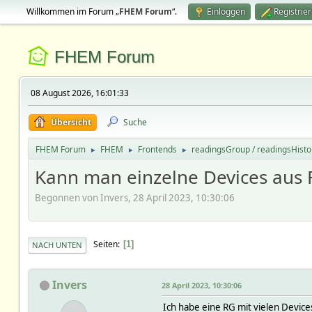
Willkommen im Forum „
FHEM Forum
“.
Einloggen
Registrie
FHEM Forum
08 August 2026, 16:01:33
Übersicht
Suche
FHEM Forum
FHEM
Frontends
readingsGroup / readingsHisto
►
►
►
Kann man einzelne Devices aus
Begonnen von Invers, 28 April 2023, 10:30:06
Seiten
1
NACH UNTEN
Invers
28 April 2023, 10:30:06
Ich habe eine RG mit vielen Device