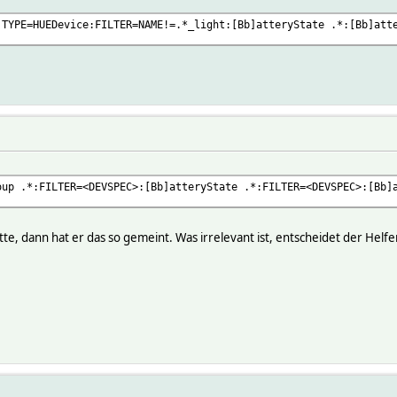
 TYPE=HUEDevice:FILTER=NAME!=.*_light:[Bb]atteryState .*:[Bb]att
oup .*:FILTER=<DEVSPEC>:[Bb]atteryState .*:FILTER=<DEVSPEC>:[Bb]
e, dann hat er das so gemeint. Was irrelevant ist, entscheidet der Helfer