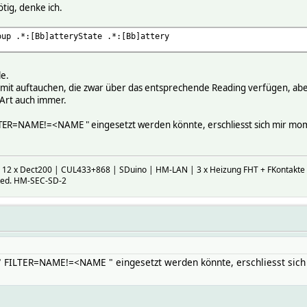
ötig, denke ich.
oup .*:[Bb]atteryState .*:[Bb]attery
le.
ro mit auftauchen, die zwar über das entsprechende Reading verfügen, ab
 Art auch immer.
 FILTER=NAME!=<NAME " eingesetzt werden könnte, erschliesst sich mir m
| 12 x Dect200 | CUL433+868 | SDuino | HM-LAN | 3 x Heizung FHT + FKontakte |
ked. HM-SEC-SD-2
er " FILTER=NAME!=<NAME " eingesetzt werden könnte, erschliesst si