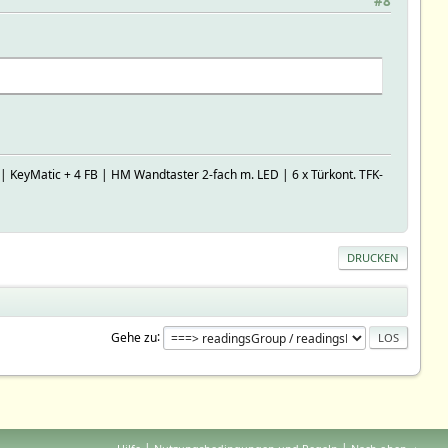
#8
 KeyMatic + 4 FB | HM Wandtaster 2-fach m. LED | 6 x Türkont. TFK-
DRUCKEN
Gehe zu