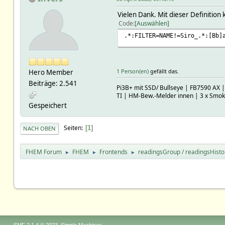
Vielen Dank. Mit dieser Definition 
Code
Auswählen
.*:FILTER=NAME!=Siro_.*:[Bb]
1 Person(en)
gefällt das.
Hero Member
Beiträge: 2.541
Pi3B+ mit SSD/ Bullseye | FB7590 AX 
TI | HM-Bew.-Melder innen | 3 x Smo
Gespeichert
Seiten
1
NACH OBEN
FHEM Forum
FHEM
Frontends
readingsGroup / readingsHisto
►
►
►