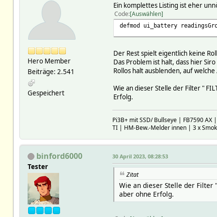
Ein komplettes Listing ist eher unn
Code
Auswählen
defmod ui_battery readingsGr
Der Rest spielt eigentlich keine Rol
Hero Member
Das Problem ist halt, dass hier Si
Rollos halt ausblenden, auf welche
Beiträge: 2.541
Wie an dieser Stelle der Filter "
Gespeichert
Erfolg.
Pi3B+ mit SSD/ Bullseye | FB7590 AX 
TI | HM-Bew.-Melder innen | 3 x Smo
binford6000
30 April 2023, 08:28:53
Tester
Zitat
Wie an dieser Stelle der Filt
aber ohne Erfolg.