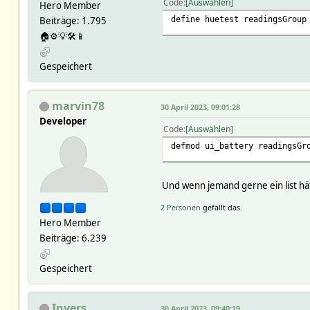
Code
Auswählen
Hero Member
define huetest readingsGroup
Beiträge: 1.795
🏠⚙️💡🛠📱
Gespeichert
marvin78
30 April 2023, 09:01:28
Developer
Code
Auswählen
defmod ui_battery readingsGr
Und wenn jemand gerne ein list hätt
2 Personen
gefällt das.
Hero Member
Beiträge: 6.239
Gespeichert
Invers
30 April 2023, 09:40:19