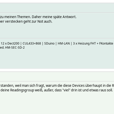
l zu meinen Themen. Daher meine späte Antwort.
ber verstecken geht zur Not auch.
| 12 x Dect200 | CUL433+868 | SDuino | HM-LAN | 3 x Heizung FHT + FKontakte |
ked. HM-SEC-SD-2
verstanden, weil man sich fragt, warum die diese Devices überhaupt in
eine Readingsgroup weiß, außer, dass "viel" drin ist und etwas raus soll. E