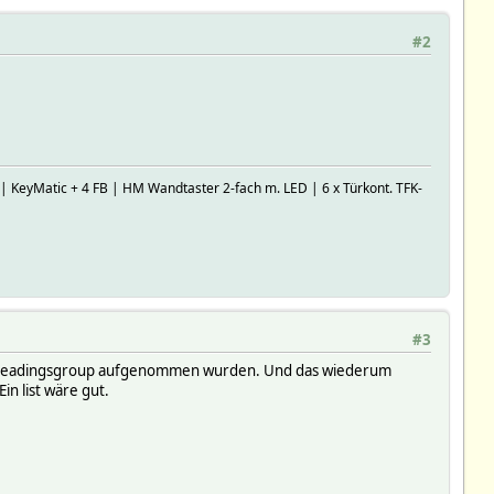
#2
 KeyMatic + 4 FB | HM Wandtaster 2-fach m. LED | 6 x Türkont. TFK-
#3
 die Readingsgroup aufgenommen wurden. Und das wiederum
in list wäre gut.