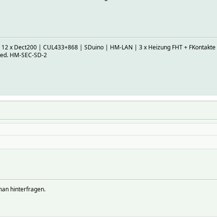
| 12 x Dect200 | CUL433+868 | SDuino | HM-LAN | 3 x Heizung FHT + FKontakte |
ked. HM-SEC-SD-2
an hinterfragen.