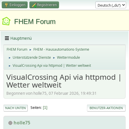
Einloggen
Registrieren
FHEM Forum
Hauptmenü
FHEM Forum
FHEM - Hausautomations-Systeme
►
Unterstützende Dienste
Wettermodule
►
►
VisualCrossing Api via httpmod | Wetter weltweit
►
VisualCrossing Api via httpmod |
Wetter weltweit
Begonnen von holle75, 07 Februar 2026, 19:49:31
Seiten
1
NACH UNTEN
BENUTZER-AKTIONEN
holle75