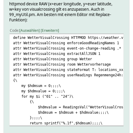
httpmod device RAW (x=euer longitude, y=euer latitude,
w=key von visualcrossing gilt es anzupassen. Auch in
99_myUtil.pm. Am besten mit einem Editor mit Replace-
Funktion):
Code
Auswählen
Erweitern
define WetterVisualCrossing HTTPMOD https://weather.visua
attr WetterVisualCrossing enforceGoodReadingNames 1
attr WetterVisualCrossing event-on-change-reading .*
attr WetterVisualCrossing extractAllJSON 1
attr WetterVisualCrossing group Wetter
attr WetterVisualCrossing room Wettervorhersage
attr WetterVisualCrossing stateFormat T: locations_xx.xxx
attr WetterVisualCrossing userReadings Regenmenge24h:loca
{\
my $hdmsum = 0;;;;\
my $hdmvalue = 0;;;;\
for my $i ("01" .. "24")\
{\
$hdmvalue = ReadingsVal("WetterVisualCrossing", "loc
$hdmsum = $hdmsum + $hdmvalue;;;;\
};;;;\
return sprintf("%.1f",$hdmsum);;;;\
}, \