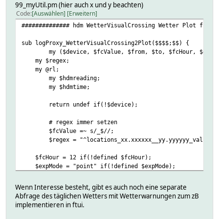
Regenwahrscheinlichkeit24h:locations_xx.xxxxxx__yy.yyyyyy
99_myUtil.pm (hier auch x und y beachten)
{\
Code
Auswählen
Erweitern
my $hdmvalue = 0;;;;\
############## hdm WetterVisualCrossing Wetter Plot funkt
my $hdmzwischen = 0;;;;\
my $hdmklammerkomplett = 1;;;;\
sub logProxy_WetterVisualCrossing2Plot($$$$;$$) {
my $hdmtotal = 0;;;;\
my ($device, $fcValue, $from, $to, $fcHour, $expM
for my $i ("01" .. "24")\
my $regex;
{\
my @rl;
$hdmvalue = ReadingsVal("WetterVisualCrossing", "lo
my $hdmreading;
$hdmzwischen = 1 - ($hdmvalue / 100.0);;;;\
my $hdmtime;
$hdmklammerkomplett = $hdmklammerkomplett * $hdm
};;;;\
return undef if(!$device);
$hdmtotal = (1 - $hdmklammerkomplett) * 100.0;;;;
return sprintf("%d",$hdmtotal);;;;\
# regex immer setzen
}, \
$fcValue =~ s/_$//;
WindWertMail:locations_xx.xxxxxx__yy.yyyyyyy_currentCondi
$regex = "^locations_xx.xxxxxx__yy.yyyyyy_values_
{\
my $hdmwindrichtung = 0;;;;\
$fcHour = 12 if(!defined $fcHour);
my $hdmcompassPoint = 0;;;;\
$expMode = "point" if(!defined $expMode);
\
for my $n ("01" .. "48")\
if( defined($defs{$device}) ) {
{\
Wenn Interesse besteht, gibt es auch noch eine separate
if( $defs{$device}{TYPE} eq "HTTPMOD" ) {
if (ReadingsVal("WetterVisualCrossing", "locations_xx
Abfrage des täglichen Wetters mit Wetterwarnungen zum zB
@rl = sort{
$hdmwindrichtung = ReadingsVal("WetterVisualCrossing
implementieren in ftui.
my ($an) = ($a =~ m/locations_xx.xxxxxx__yy.yy
\
my ($bn) = ($b =~ m/locations_xx.xxxxxx__yy.yy