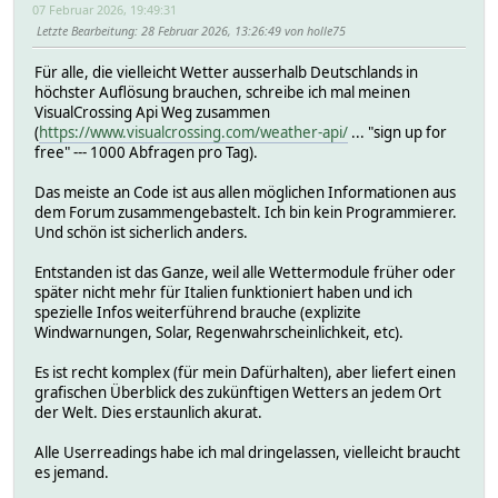
07 Februar 2026, 19:49:31
Letzte Bearbeitung
: 28 Februar 2026, 13:26:49 von holle75
Für alle, die vielleicht Wetter ausserhalb Deutschlands in
höchster Auflösung brauchen, schreibe ich mal meinen
VisualCrossing Api Weg zusammen
(
https://www.visualcrossing.com/weather-api/
... "sign up for
free" --- 1000 Abfragen pro Tag).
Das meiste an Code ist aus allen möglichen Informationen aus
dem Forum zusammengebastelt. Ich bin kein Programmierer.
Und schön ist sicherlich anders.
Entstanden ist das Ganze, weil alle Wettermodule früher oder
später nicht mehr für Italien funktioniert haben und ich
spezielle Infos weiterführend brauche (explizite
Windwarnungen, Solar, Regenwahrscheinlichkeit, etc).
Es ist recht komplex (für mein Dafürhalten), aber liefert einen
grafischen Überblick des zukünftigen Wetters an jedem Ort
der Welt. Dies erstaunlich akurat.
Alle Userreadings habe ich mal dringelassen, vielleicht braucht
es jemand.