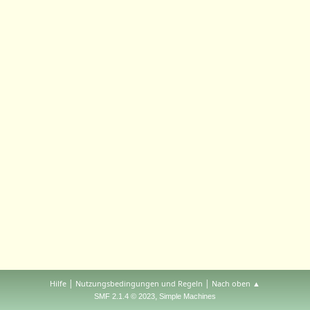
|
|
Hilfe
Nutzungsbedingungen und Regeln
Nach oben ▲
,
SMF 2.1.4 © 2023
Simple Machines