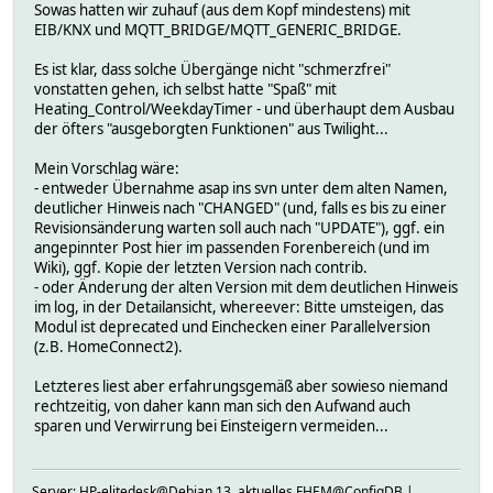
Sowas hatten wir zuhauf (aus dem Kopf mindestens) mit
EIB/KNX und MQTT_BRIDGE/MQTT_GENERIC_BRIDGE.
Es ist klar, dass solche Übergänge nicht "schmerzfrei"
vonstatten gehen, ich selbst hatte "Spaß" mit
Heating_Control/WeekdayTimer - und überhaupt dem Ausbau
der öfters "ausgeborgten Funktionen" aus Twilight...
Mein Vorschlag wäre:
- entweder Übernahme asap ins svn unter dem alten Namen,
deutlicher Hinweis nach "CHANGED" (und, falls es bis zu einer
Revisionsänderung warten soll auch nach "UPDATE"), ggf. ein
angepinnter Post hier im passenden Forenbereich (und im
Wiki), ggf. Kopie der letzten Version nach contrib.
- oder Änderung der alten Version mit dem deutlichen Hinweis
im log, in der Detailansicht, whereever: Bitte umsteigen, das
Modul ist deprecated und Einchecken einer Parallelversion
(z.B. HomeConnect2).
Letzteres liest aber erfahrungsgemäß aber sowieso niemand
rechtzeitig, von daher kann man sich den Aufwand auch
sparen und Verwirrung bei Einsteigern vermeiden...
Server: HP-elitedesk@Debian 13, aktuelles FHEM@ConfigDB |