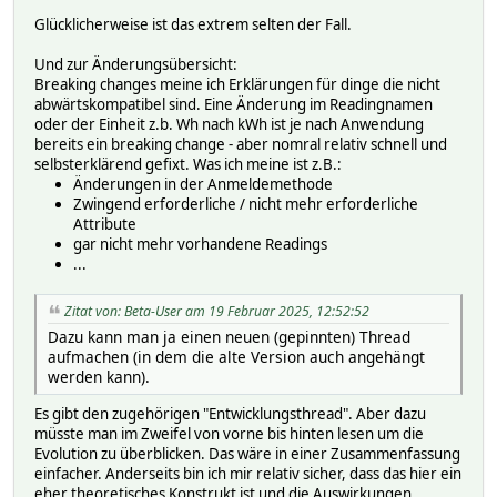
Glücklicherweise ist das extrem selten der Fall.
Und zur Änderungsübersicht:
Breaking changes meine ich Erklärungen für dinge die nicht
abwärtskompatibel sind. Eine Änderung im Readingnamen
oder der Einheit z.b. Wh nach kWh ist je nach Anwendung
bereits ein breaking change - aber nomral relativ schnell und
selbsterklärend gefixt. Was ich meine ist z.B.:
Änderungen in der Anmeldemethode
Zwingend erforderliche / nicht mehr erforderliche
Attribute
gar nicht mehr vorhandene Readings
...
Zitat von: Beta-User am 19 Februar 2025, 12:52:52
Dazu kann man ja einen neuen (gepinnten) Thread
aufmachen (in dem die alte Version auch angehängt
werden kann).
Es gibt den zugehörigen "Entwicklungsthread". Aber dazu
müsste man im Zweifel von vorne bis hinten lesen um die
Evolution zu überblicken. Das wäre in einer Zusammenfassung
einfacher. Anderseits bin ich mir relativ sicher, dass das hier ein
eher theoretisches Konstrukt ist und die Auswirkungen