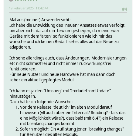
19 Februar 2025, 11:42:44
#4
Mal aus (meiner) Anwendersicht:
Ich habe die Entwicklung des "neuen" Ansatzes etwas verfolgt,
bin aber nicht darauf ein- bzw umgestiegen, da meine zwei
Geräte mit dem "alten" so funktionieren wie ich mir das
wünsche und ich keinen Bedarf sehe, alles auf das Neue zu
adaptieren.
Ich sehe allerdings auch, dass Ändeurngen, Modernisierungen
etc nicht schmezfrei und nicht immer rückwirkungsfrei
funktionieren.
Für neue Nutzer und neue Hardware hat man dann doch
lieber ein aktuell gepfegtes Modul.
Ich kann es ja den "Umstieg" mit "excludefromUpdate"
hinauszögern.
Dazu hätte ich folgende Wünsche:
Vor dem Release "deutlich" im alten Modul darauf
hinweisen (vll auch über ein Internal / Reading? - falls das
eine Möglichkeit wäre?), dass bald (mit 6.4?) ein Release
mit breaking changes kommt.
Sofern möglich: Ein Auflistung jener "breaking changes"
für Benutzer des alten Moduls.