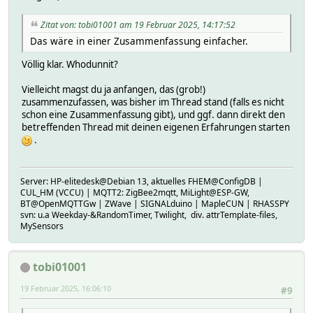
Zitat von: tobi01001 am 19 Februar 2025, 14:17:52
Das wäre in einer Zusammenfassung einfacher.
Völlig klar. Whodunnit?
Vielleicht magst du ja anfangen, das (grob!)
zusammenzufassen, was bisher im Thread stand (falls es nicht
schon eine Zusammenfassung gibt), und ggf. dann direkt den
betreffenden Thread mit deinen eigenen Erfahrungen starten
.
Server: HP-elitedesk@Debian 13, aktuelles FHEM@ConfigDB |
CUL_HM (VCCU) | MQTT2: ZigBee2mqtt, MiLight@ESP-GW,
BT@OpenMQTTGw | ZWave | SIGNALduino | MapleCUN | RHASSPY
svn: u.a Weekday-&RandomTimer, Twilight, div. attrTemplate-files,
MySensors
tobi01001
19 Februar 2025, 16:06:10
#9