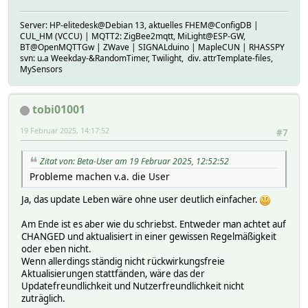
Server: HP-elitedesk@Debian 13, aktuelles FHEM@ConfigDB |
CUL_HM (VCCU) | MQTT2: ZigBee2mqtt, MiLight@ESP-GW,
BT@OpenMQTTGw | ZWave | SIGNALduino | MapleCUN | RHASSPY
svn: u.a Weekday-&RandomTimer, Twilight, div. attrTemplate-files,
MySensors
tobi01001
19 Februar 2025, 14:17:52
#7
Zitat von: Beta-User am 19 Februar 2025, 12:52:52
Probleme machen v.a. die User
Ja, das update Leben wäre ohne user deutlich einfacher.
Am Ende ist es aber wie du schriebst. Entweder man achtet auf
CHANGED und aktualisiert in einer gewissen Regelmäßigkeit
oder eben nicht.
Wenn allerdings ständig nicht rückwirkungsfreie
Aktualisierungen stattfänden, wäre das der
Updatefreundlichkeit und Nutzerfreundlichkeit nicht
zuträglich.