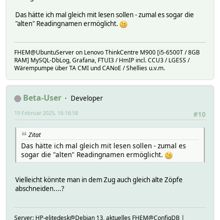
Das hätte ich mal gleich mit lesen sollen - zumal es sogar die
"alten" Readingnamen ermöglicht.
FHEM@UbuntuServer on Lenovo ThinkCentre M900 [i5-6500T / 8GB
RAM] MySQL-DbLog, Grafana, FTUI3 / HmIP incl. CCU3 / LGESS /
Wärempumpe über TA CMI und CANoE / Shellies u.v.m.
Beta-User
Developer
19 Februar 2025, 16:16:58
#10
Zitat
Das hätte ich mal gleich mit lesen sollen - zumal es
sogar die "alten" Readingnamen ermöglicht.
Vielleicht könnte man in dem Zug auch gleich alte Zöpfe
abschneiden....?
Server: HP-elitedesk@Debian 13, aktuelles FHEM@ConfigDB |