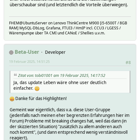
überschaubar sind (und letztendlich die Vorteile überwiegen).
FHEM@UbuntuServer on Lenovo ThinkCentre M900 [i5-6500T / 8GB
RAM] MySQL-DbLog, Grafana, FTUI3 / HmIP incl. CCU3 / LGESS /
Wärempumpe über TA CMI und CANoE / Shellies u.v.m.
Beta-User
Developer
19 Februar 2025, 14:51:25
#8
Zitat von: tobi01001 am 19 Februar 2025, 14:17:52
Ja, das update Leben wäre ohne user deutlich
einfacher.
Danke für das Highlighten!
Gemeint war eigentlich, dass v.a. diese User-Gruppe
(jedenfalls nach meinen eher begrenzten Erfahrungen hier im
Forum) Probleme mit breaking changes hat, weil das dann (in
der skizzierten Situation) "zusätzlich zu allem anderen auch
noch kommt", (und dann entsprechend wenig verständnisvoll
reagiert).