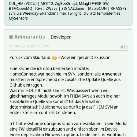
CUL_HM (VCCU) | MQTT2: ZigBee2mqtt, MiLight@ESP-GW,
BT@OpenMQTTGw | ZWave | SIGNALduino | MapleCUN | RHASSPY
svn: u.a Weekday-&RandomTimer, Twilight, div. attrTemplate-files,
MySensors
Adimarantis
Developer
21 Februar 2025, 17:57:38
#11
Zurück vom Skiurlaub
- Wow einiges an Diskussion.
Eine Sache die ich dazu bemerken möchte:
HomeConnect war noch nie im SVN, sondern alle Anwender
mussten ja entsprechend die zusätzliche Update Quelle aus
Github eintragen.
Was mir jetzt z.B. nicht klar ist: Was passiert wenn ein
gleichnamiges Modul sowohl im FHEM SVN als auch in einer
zusätzlichen Quelle vorkommt? Ist das Verhalten
deterministisch? Üblicherweise dürfte ja das FHEM SVN an
erster Stelle im controls.txt stehen.
Ich hatte swhome übrigens schon vorgeschlagen in sein Modul
eine FW_detailFN einzubauen und einfach oben im Device
einen deprecation Hinweis zu geben. Leider liest er wohl auch