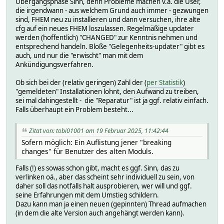
Übergangsphase Sinn, denn Probleme machen v.a. die User,
die irgendwann - aus welchem Grund auch immer - gezwungen
sind, FHEM neu zu installieren und dann versuchen, ihre alte
cfg auf ein neues FHEM loszulassen. Regelmäßige updater
werden (hoffentlich) "CHANGED" zur Kenntnis nehmen und
entsprechend handeln. Bloße "Gelegenheits-updater" gibt es
auch, und nur die "erwischt" man mit dem
Ankündigungsverfahren.
Ob sich bei der (relativ geringen) Zahl der (
per Statistik
)
"gemeldeten" Installationen lohnt, den Aufwand zu treiben,
sei mal dahingestellt - die "Reparatur" ist ja ggf. relativ einfach.
Falls überhaupt ein Problem besteht...
Zitat von: tobi01001 am 19 Februar 2025, 11:42:44
Sofern möglich: Ein Auflistung jener "breaking
changes" für Benutzer des alten Moduls.
Falls (!) es sowas schon gibt, macht es ggf. Sinn, das zu
verlinken oä., aber das scheint sehr individuell zu sein, von
daher soll das notfalls halt ausprobieren, wer will und ggf.
seine Erfahrungen mit dem Umstieg schildern.
Dazu kann man ja einen neuen (gepinnten) Thread aufmachen
(in dem die alte Version auch angehängt werden kann).