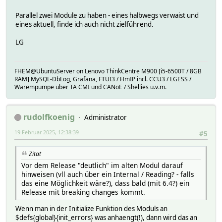
Parallel zwei Module zu haben - eines halbwegs verwaist und
eines aktuell, finde ich auch nicht zielführend.
LG
FHEM@UbuntuServer on Lenovo ThinkCentre M900 [i5-6500T / 8GB
RAM] MySQL-DbLog, Grafana, FTUI3 / HmIP incl. CCU3 / LGESS /
Wärempumpe über TA CMI und CANoE / Shellies u.v.m.
rudolfkoenig
Administrator
19 Februar 2025, 12:38:39
#5
Zitat
Vor dem Release "deutlich" im alten Modul darauf
hinweisen (vll auch über ein Internal / Reading? - falls
das eine Möglichkeit wäre?), dass bald (mit 6.4?) ein
Release mit breaking changes kommt.
Wenn man in der Initialize Funktion des Moduls an
$defs{global}{init_errors} was anhaengt(!), dann wird das an