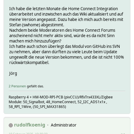
Ich habe die letzten Monate die Home Connect Integration
überarbeitet und inzwischen auch das Wiki aktualisiert und auf
meine Version angepasst. Dazu habe ich mich auch bereits mit
Stefan (swhome) abgestimmt.
Nachdem beide Moderatoren des Home Connect Forums
anscheinend nicht mehr aktiv sind, würde es da nicht Sinn
machen mich hinzuzufügen?
Ich hatte auch schon überlegt das Modul von GitHub ins SVN
zu nehmen, aber dann dürften zu viele Leute beim Update
ungewollt die neue Version bekommen, und die ist nicht 100%
rückwärtskompatibel.
Jörg
2 Personen
gefällt das.
Raspberry 4 + HM-MOD-RPI-PCB (pivCCU)/RfxTrx433XL/Zigbee
Module: 50_Signalbot, 48_HomeConnect, 52_I2C_ADS1x1x ,
58_RPI_1Wire, (50_SPI_MAX31865)
rudolfkoenig
Administrator
19 Februar 2025, 10:30:33