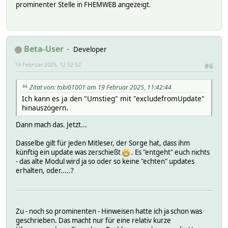
prominenter Stelle in FHEMWEB angezeigt.
Beta-User
Developer
19 Februar 2025, 12:52:52
#6
Zitat von: tobi01001 am 19 Februar 2025, 11:42:44
Ich kann es ja den "Umstieg" mit "excludefromUpdate"
hinauszögern.
Dann mach das. Jetzt...
Dasselbe gilt für jeden Mitleser, der Sorge hat, dass ihm
künftig ein update was zerschießt
. Es "entgeht" euch nichts
- das alte Modul wird ja so oder so keine "echten" updates
erhalten, oder.....?
Zu - noch so prominenten - Hinweisen hatte ich ja schon was
geschrieben. Das macht nur für eine relativ kurze