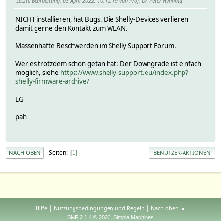
Letzte Bearbeitung
: 03 April 2022, 10:12:19 von Prof. Dr. Peter Henning
NICHT installieren, hat Bugs. Die Shelly-Devices verlieren
damit gerne den Kontakt zum WLAN.
Massenhafte Beschwerden im Shelly Support Forum.
Wer es trotzdem schon getan hat: Der Downgrade ist einfach
möglich, siehe
https://www.shelly-support.eu/index.php?
shelly-firmware-archive/
LG
pah
Seiten
1
NACH OBEN
BENUTZER-AKTIONEN
|
|
Hilfe
Nutzungsbedingungen und Regeln
Nach oben ▲
,
SMF 2.1.4 © 2023
Simple Machines