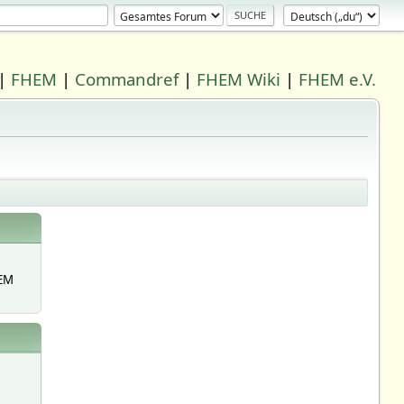
|
FHEM
|
Commandref
|
FHEM Wiki
|
FHEM e.V.
EM