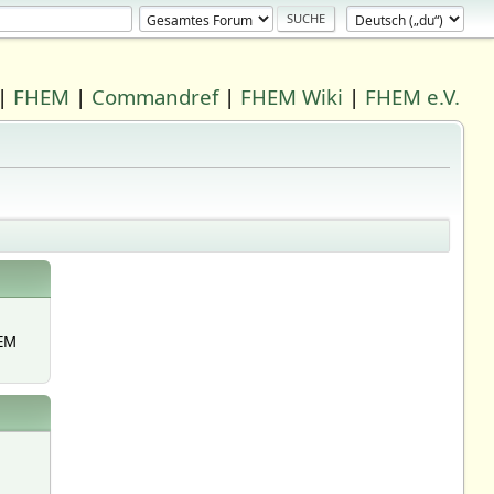
|
FHEM
|
Commandref
|
FHEM Wiki
|
FHEM e.V.
EM