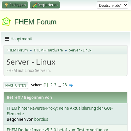
Einloggen
Registrieren
FHEM Forum
Hauptmenü
FHEM Forum
FHEM - Hardware
Server - Linux
►
►
Server - Linux
FHEM auf Linux Servern.
2
3
...
28
Seiten
1
NACH UNTEN
Betreff
/
Begonnen von
FHEM hinter Reverse-Proxy: Keine Aktualisierung der GUI-
Elemente
Begonnen von
bonzius
FHEM Docker Image v5.3.0-beta1 zum Testen verfügbar