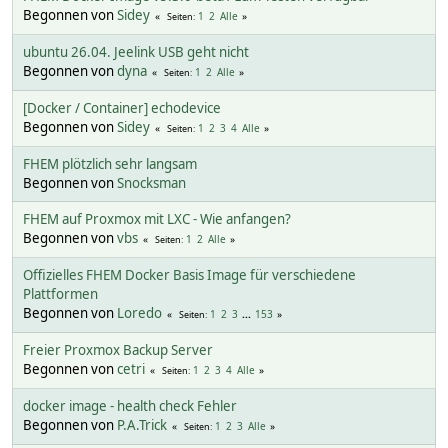
Begonnen von
Sidey
1
2
Alle
Seiten
ubuntu 26.04. Jeelink USB geht nicht
Begonnen von
dyna
1
2
Alle
Seiten
[Docker / Container] echodevice
Begonnen von
Sidey
1
2
3
4
Alle
Seiten
FHEM plötzlich sehr langsam
Begonnen von
Snocksman
FHEM auf Proxmox mit LXC - Wie anfangen?
Begonnen von
vbs
1
2
Alle
Seiten
Offizielles FHEM Docker Basis Image für verschiedene
Plattformen
Begonnen von
Loredo
1
2
3
...
153
Seiten
Freier Proxmox Backup Server
Begonnen von
cetri
1
2
3
4
Alle
Seiten
docker image - health check Fehler
Begonnen von
P.A.Trick
1
2
3
Alle
Seiten