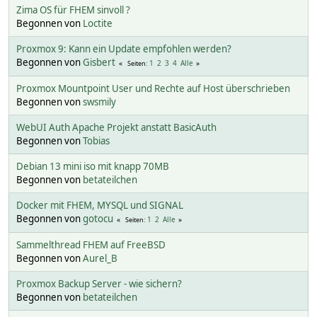
Zima OS für FHEM sinvoll ?
Begonnen von
Loctite
Proxmox 9: Kann ein Update empfohlen werden?
Begonnen von
Gisbert
1
2
3
4
Alle
Seiten
Proxmox Mountpoint User und Rechte auf Host überschrieben
Begonnen von
swsmily
WebUI Auth Apache Projekt anstatt BasicAuth
Begonnen von
Tobias
Debian 13 mini iso mit knapp 70MB
Begonnen von
betateilchen
Docker mit FHEM, MYSQL und SIGNAL
Begonnen von
gotocu
1
2
Alle
Seiten
Sammelthread FHEM auf FreeBSD
Begonnen von
Aurel_B
Proxmox Backup Server - wie sichern?
Begonnen von
betateilchen