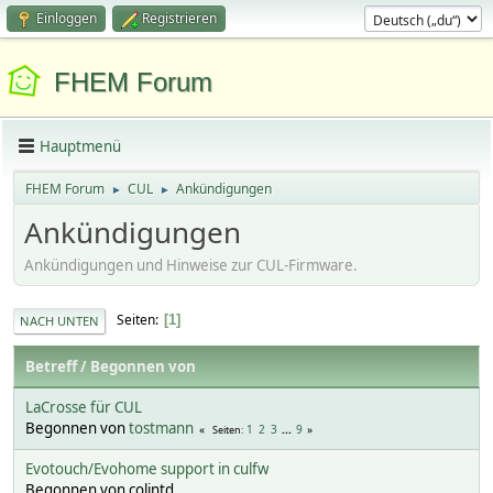
Einloggen
Registrieren
FHEM Forum
Hauptmenü
FHEM Forum
CUL
Ankündigungen
►
►
Ankündigungen
Ankündigungen und Hinweise zur CUL-Firmware.
Seiten
1
NACH UNTEN
Betreff
/
Begonnen von
LaCrosse für CUL
Begonnen von
tostmann
1
2
3
...
9
Seiten
Evotouch/Evohome support in culfw
Begonnen von colintd