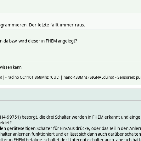
rogrammieren. Der letzte fällt immer raus.
n da bzw. wird dieser in FHEM angelegt?
 wissen kann!
)| - radino CC1101 868Mhz (CUL) | nano 433Mhz (SIGNALduino) - Sensoren: pu
SH4-99751) besorgt, die drei Schalter werden in FHEM erkannt und eingeb
eldet?
en geräteseitigen Schalter für Ein/Aus drücke, oder das Teil in den Anl
halter anlernen funktioniert und er lässt sich dann auch darüber schalten
ter in FHEM betätige, schaltet der Unterputzschalter auch, aber ich hat