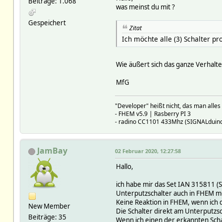
Beiträge: 1.068
was meinst du mit ?
Gespeichert
Zitat
Ich möchte alle (3) Schalter p
Wie äußert sich das ganze Verhalte
MfG
"Developer" heißt nicht, das man alles
- FHEM v5.9 | Rasberry PI 3
- radino CC1101 433Mhz (SIGNALduino
JamBay
02 Februar 2020, 12:27:58
Hallo,
ich habe mir das Set IAN 315811 (
Unterputzschalter auch in FHEM m
Keine Reaktion in FHEM, wenn ich d
New Member
Die Schalter direkt am Unterputzsc
Beiträge: 35
Wenn ich einen der erkannten Schal