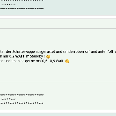
*************************
 ! ********
*************************
unter der Schalterwippe ausgerüstet und senden oben 'on' und unten 'off
ch nur
0,2 WATT
im Standby !
en nehmen da gerne mal 0,6 - 0,9 Watt.
*************************
 ! ********
*************************