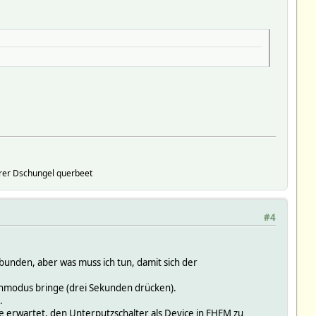
rer Dschungel querbeet
#4
unden, aber was muss ich tun, damit sich der
ernmodus bringe (drei Sekunden drücken).
.
te erwartet, den Unterputzschalter als Device in FHEM zu