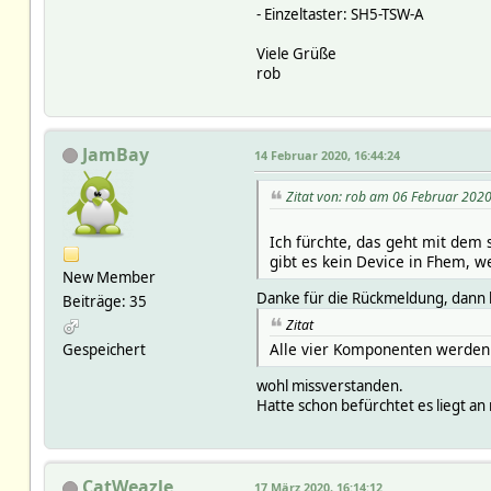
- Einzeltaster: SH5-TSW-A
Viele Grüße
rob
JamBay
14 Februar 2020, 16:44:24
Zitat von: rob am 06 Februar 2020
Ich fürchte, das geht mit dem 
gibt es kein Device in Fhem, w
New Member
Danke für die Rückmeldung, dann h
Beiträge: 35
Zitat
Alle vier Komponenten werden
Gespeichert
wohl missverstanden.
Hatte schon befürchtet es liegt an m
CatWeazle
17 März 2020, 16:14:12