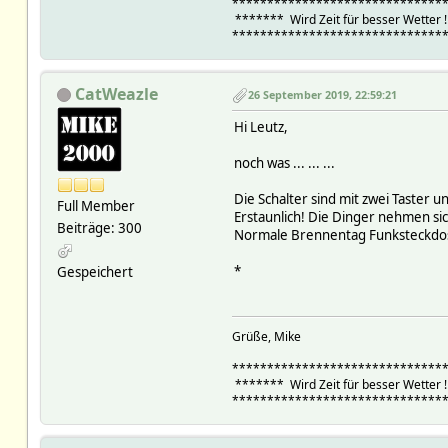
******************************
******* Wird Zeit für besser Wetter
******************************
CatWeazle
26 September 2019, 22:59:21
Hi Leutz,
noch was ... ... ...
Die Schalter sind mit zwei Taster 
Full Member
Erstaunlich! Die Dinger nehmen si
Beiträge: 300
Normale Brennentag Funksteckdos
*
Gespeichert
Grüße, Mike
******************************
******* Wird Zeit für besser Wetter
******************************