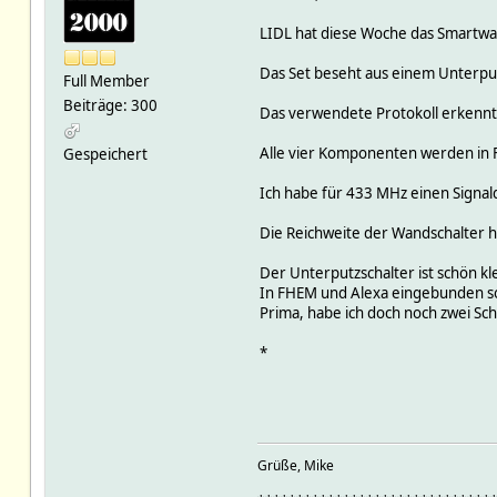
LIDL hat diese Woche das Smartwar
Das Set beseht aus einem Unterput
Full Member
Beiträge: 300
Das verwendete Protokoll erkennt 
Alle vier Komponenten werden in
Gespeichert
Ich habe für 433 MHz einen Signald
Die Reichweite der Wandschalter ha
Der Unterputzschalter ist schön kle
In FHEM und Alexa eingebunden sow
Prima, habe ich doch noch zwei Sc
*
Grüße, Mike