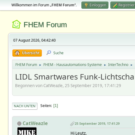
Willkommen im Forum „
FHEM Forum
“.
Einloggen
Registrie
FHEM Forum
07 August 2026, 04:42:40
Übersicht
Suche
FHEM Forum
FHEM - Hausautomations-Systeme
InterTechno
►
►
►
LIDL Smartwares Funk-Lichtscha
Begonnen von CatWeazle, 25 September 2019, 17:41:29
Seiten
1
NACH UNTEN
CatWeazle
25 September 2019, 17:41:29
Hi Leutz,