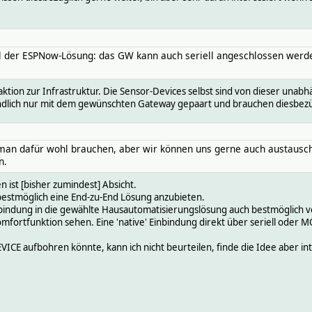
il der ESPNow-Lösung: das GW kann auch seriell angeschlossen werde
ktion zur Infrastruktur. Die Sensor-Devices selbst sind von dieser unabh
ndlich nur mit dem gewünschten Gateway gepaart und brauchen diesbezüg
man dafür wohl brauchen, aber wir können uns gerne auch austaus
n.
ist [bisher zumindest] Absicht.
 bestmöglich eine End-zu-End Lösung anzubieten.
bindung in die gewählte Hausautomatisierungslösung auch bestmöglich v
omfortfunktion sehen. Eine 'native' Einbindung direkt über seriell oder M
E aufbohren könnte, kann ich nicht beurteilen, finde die Idee aber in