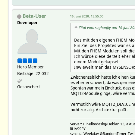
Beta-User
16 Juni 2020, 15:55:00
Developer
Zitat von: saghonfly am 16 Juni 20
Das mit den eigenen FHEM Modu
Ein Ziel des Projektes war es 
Mit den FHEM Modulen soll die
Ich würde diese derzeit eher a
einem Modul gekapselt.
Inwieweit man das MYSENSORS_D
Hero Member
Beiträge: 22.032
Zwischenzeitlich hatte ich einen ku
es eher erschwert, da was gemei
Gespeichert
Spontan war mein Eindruck, dass es
MQTT2-Module ginge, wäre vermutl
Vermutlich wäre MQTT2_DEVICE heut
nicht zur allg. Architektur paßt.
Server: HP-elitedesk@Debian 13, a
RHASSPY
svn: u.a Weekday-&RandomTimer, Twilig