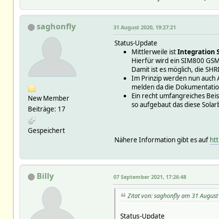
saghonfly
31 August 2020, 19:27:21
Status-Update
Mittlerweile ist
Integration S
Hierfür wird ein SIM800 G
Damit ist es möglich, die S
Im Prinzip werden nun auch A
melden da die Dokumentation
Ein recht umfangreiches Bei
New Member
so aufgebaut das diese Sola
Beiträge: 17
Gespeichert
Nähere Information gibt es auf
ht
Billy
07 September 2021, 17:26:48
Zitat von: saghonfly am 31 August
Status-Update