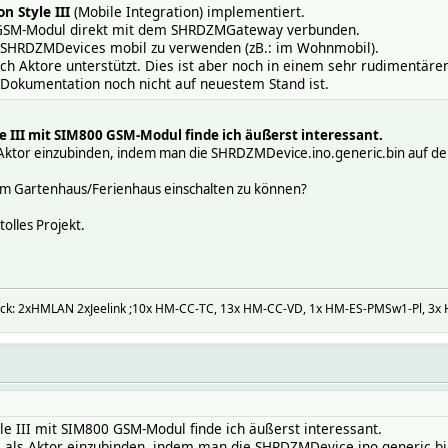
n Style III
(Mobile Integration) implementiert.
 GSM-Modul direkt mit dem SHRDZMGateway verbunden.
e SHRDZMDevices mobil zu verwenden (zB.: im Wohnmobil).
ch Aktore unterstützt. Dies ist aber noch in einem sehr rudimentäre
 Dokumentation noch nicht auf neuestem Stand ist.
 III mit SIM800 GSM-Modul finde ich äußerst interessant.
s Aktor einzubinden, indem man die SHRDZMDevice.ino.generic.bin auf den
im Gartenhaus/Ferienhaus einschalten zu können?
tolles Projekt.
ck: 2xHMLAN 2xJeelink ;10x HM-CC-TC, 13x HM-CC-VD, 1x HM-ES-PMSw1-Pl, 3x H
e III mit SIM800 GSM-Modul finde ich äußerst interessant.
c als Aktor einzubinden, indem man die SHRDZMDevice.ino.generic.bin