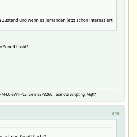
n Zustand und wenn es jemanden jetzt schon interessiert
 Sonoff flasht?
M-LC-SW1-PL2, viele ESP8266, Tasmota Scripting, Mqtt*
#19
 auf den Sonoff flasht?