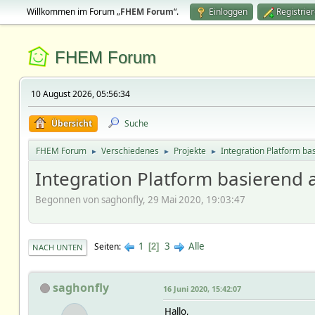
Willkommen im Forum „
FHEM Forum
“.
Einloggen
Registrie
FHEM Forum
10 August 2026, 05:56:34
Übersicht
Suche
FHEM Forum
Verschiedenes
Projekte
Integration Platform b
►
►
►
Integration Platform basierend
Begonnen von saghonfly, 29 Mai 2020, 19:03:47
1
3
Alle
Seiten
2
NACH UNTEN
saghonfly
16 Juni 2020, 15:42:07
Hallo,