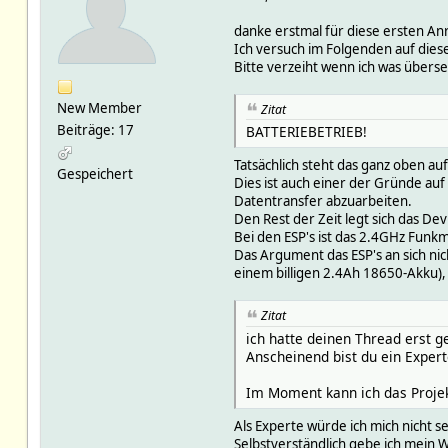
danke erstmal für diese ersten A
Ich versuch im Folgenden auf dies
Bitte verzeiht wenn ich was übers
New Member
Zitat
Beiträge: 17
BATTERIEBETRIEB!
Tatsächlich steht das ganz oben auf
Gespeichert
Dies ist auch einer der Gründe auf
Datentransfer abzuarbeiten.
Den Rest der Zeit legt sich das Dev
Bei den ESP's ist das 2.4GHz Fun
Das Argument das ESP's an sich nic
einem billigen 2.4Ah 18650-Akku),
Zitat
ich hatte deinen Thread erst 
Anscheinend bist du ein Expert
Im Moment kann ich das Projekt
Als Experte würde ich mich nicht 
Selbstverständlich gebe ich mein W