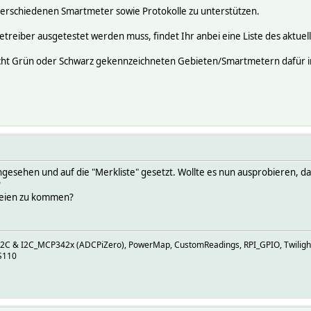
e verschiedenen Smartmeter sowie Protokolle zu unterstützen.
reiber ausgetestet werden muss, findet Ihr anbei eine Liste des aktuell
cht Grün oder Schwarz gekennzeichneten Gebieten/Smartmetern dafür int
angesehen und auf die "Merkliste" gesetzt. Wollte es nun ausprobieren, d
?
ateien zu kommen?
I2C & I2C_MCP342x (ADCPiZero), PowerMap, CustomReadings, RPI_GPIO, Twiligh
S110