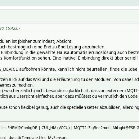
20, 15:42:07
len ist [bisher zumindest] Absicht.
auch bestmöglich eine End-zu-End Lösung anzubieten.
 Einbindung in die gewählte Hausautomatisierungslösung auch bestmö
ls Komfortfunktion sehen. Eine 'native' Einbindung direkt über seriel
EVICE aufbohren könnte, kann ich nicht beurteilen, finde die Idee 
rzen Blick auf das Wiki und die Erläuterung zu den Modulen. Von daher sche
nsames zu machen.
 (zwischenzeitlich) nicht besonders glücklich ist, das von externen (MQTT-
ich aus Usersicht einfacher, aber dazu müßtest du vermutlich den Cod
e schon flexibel genug, auch die speziellen setter abzubilden, allerdin
ktuelles FHEM@ConfigDB | CUL_HM (VCCU) | MQTT2: ZigBee2mqtt, MiLight@E
ht, div. attrTemplate-files, MySensors