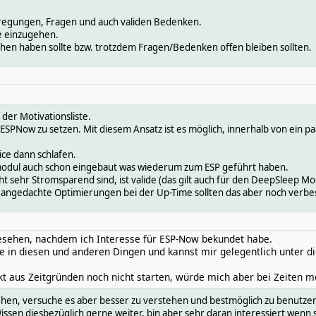
nregungen, Fragen und auch validen Bedenken.
e einzugehen.
ehen haben sollte bzw. trotzdem Fragen/Bedenken offen bleiben sollten.
 der Motivationsliste.
 ESPNow zu setzen. Mit diesem Ansatz ist es möglich, innerhalb von ein 
ice dann schlafen.
kmodul auch schon eingebaut was wiederum zum ESP geführt haben.
ht sehr Stromsparend sind, ist valide (das gilt auch für den DeepSleep M
 angedachte Optimierungen bei der Up-Time sollten das aber noch verbe
gesehen, nachdem ich Interesse für ESP-Now bekundet habe.
e in diesen und anderen Dingen und kannst mir gelegentlich unter d
 aus Zeitgründen noch nicht starten, würde mich aber bei Zeiten me
sehen, versuche es aber besser zu verstehen und bestmöglich zu benutz
issen diesbezüglich gerne weiter, bin aber sehr daran interessiert wenn 