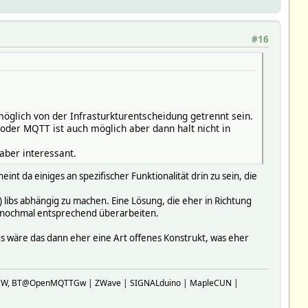
#16
glich von der Infrasturkturentscheidung getrennt sein.
l oder MQTT ist auch möglich aber dann halt nicht in
aber interessant.
int da einiges an spezifischer Funktionalität drin zu sein, die
) libs abhängig zu machen. Eine Lösung, die eher in Richtung
e nochmal entsprechend überarbeiten.
gs wäre das dann eher eine Art offenes Konstrukt, was eher
SP-GW, BT@OpenMQTTGw | ZWave | SIGNALduino | MapleCUN |